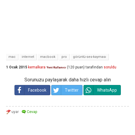
mac
internet
macbook
pro
görüntü-ses-kayması
1 Ocak 2015
kemalkara
(
120
puan)
tarafından
soruldu
Yeni Kullanıcı
Sorunuzu paylaşarak daha hızlı cevap alın
Facebook
Twitter
WhatsApp