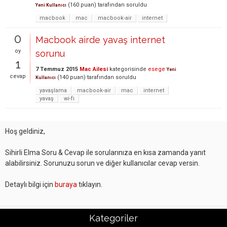
(
160
puan)
tarafından
soruldu
Yeni Kullanıcı
macbook
mac
macbook-air
internet
0
Macbook airde yavaş internet
oy
sorunu
1
7 Temmuz 2015
Mac Ailesi
kategorisinde
esege
Yeni
cevap
(
140
puan)
tarafından
soruldu
Kullanıcı
yavaşlama
macbook-air
mac
internet
yavaş
wi-fi
Hoş geldiniz,
Sihirli Elma Soru & Cevap ile sorularınıza en kısa zamanda yanıt
alabilirsiniz. Sorunuzu sorun ve diğer kullanıcılar cevap versin.
Detaylı bilgi için
buraya
tıklayın.
Kategoriler