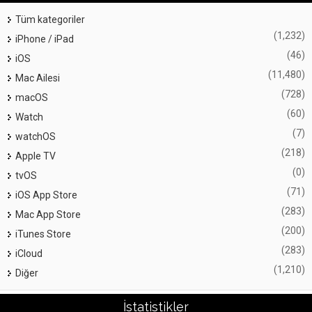
Tüm kategoriler
(1,232)
iPhone / iPad
(46)
iOS
(11,480)
Mac Ailesi
(728)
macOS
(60)
Watch
(7)
watchOS
(218)
Apple TV
(0)
tvOS
(71)
iOS App Store
(283)
Mac App Store
(200)
iTunes Store
(283)
iCloud
(1,210)
Diğer
İstatistikler