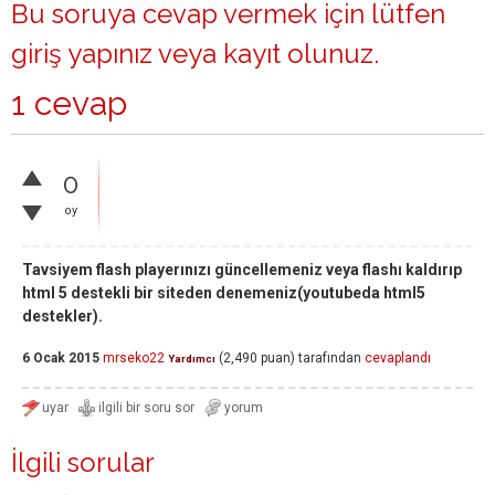
Bu soruya cevap vermek için lütfen
giriş yapınız
veya
kayıt olunuz
.
1 cevap
0
oy
Tavsiyem flash playerınızı güncellemeniz veya flashı kaldırıp
html 5 destekli bir siteden denemeniz(youtubeda html5
destekler).
6 Ocak 2015
mrseko22
(
2,490
puan)
tarafından
cevaplandı
Yardımcı
İlgili sorular