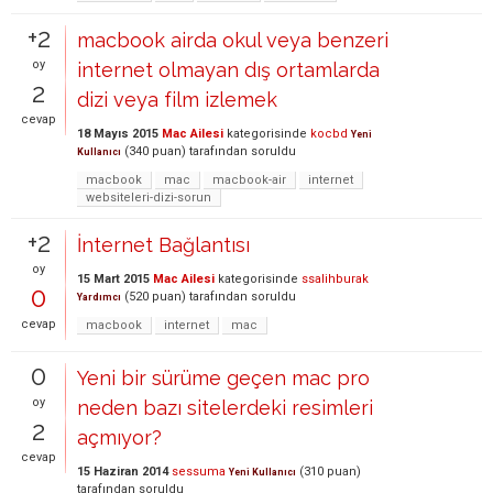
+2
macbook airda okul veya benzeri
oy
internet olmayan dış ortamlarda
2
dizi veya film izlemek
cevap
18 Mayıs 2015
Mac Ailesi
kategorisinde
kocbd
Yeni
(
340
puan)
tarafından
soruldu
Kullanıcı
macbook
mac
macbook-air
internet
websiteleri-dizi-sorun
+2
İnternet Bağlantısı
oy
15 Mart 2015
Mac Ailesi
kategorisinde
ssalihburak
0
(
520
puan)
tarafından
soruldu
Yardımcı
cevap
macbook
internet
mac
0
Yeni bir sürüme geçen mac pro
oy
neden bazı sitelerdeki resimleri
2
açmıyor?
cevap
15 Haziran 2014
sessuma
(
310
puan)
Yeni Kullanıcı
tarafından
soruldu