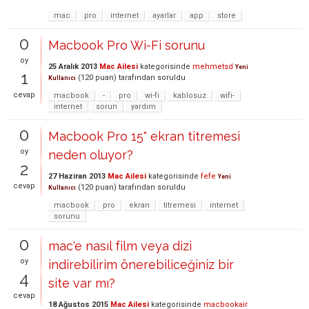
mac
pro
internet
ayarlar
app
store
0
Macbook Pro Wi-Fi sorunu
oy
25 Aralık 2013
Mac Ailesi
kategorisinde
mehmetsd
Yeni
1
(
120
puan)
tarafından
soruldu
Kullanıcı
cevap
macbook
-
pro
wi-fi
kablosuz
wifi-
internet
sorun
yardım
0
Macbook Pro 15" ekran titremesi
oy
neden oluyor?
2
27 Haziran 2013
Mac Ailesi
kategorisinde
fefe
Yeni
cevap
(
120
puan)
tarafından
soruldu
Kullanıcı
macbook
pro
ekran
titremesi
internet
sorunu
0
mac'e nasıl film veya dizi
oy
indirebilirim önerebiliceğiniz bir
4
site var mı?
cevap
18 Ağustos 2015
Mac Ailesi
kategorisinde
macbookair