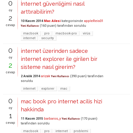
0
İnternet güvenliğimi nasıl
oy
arttırabilirim?
2
10 Kasım 2014
Mac Ailesi
kategorisinde
appleReis01
cevap
(
160
puan)
tarafından
soruldu
Yeni Kullanıcı
macbook
pro
macbook-pro
virüs
internet
security
0
internet üzerinden sadece
oy
internet explorer ile girilen bir
2
sisteme nasıl girerim?
cevap
2 Aralık 2014
arizak
(
390
puan)
tarafından
Yeni Kullanıcı
soruldu
internet
explorer
mac
0
mac book pro internet acilis hizi
oy
hakkinda
1
11 Kasım 2015
barbaros_y
(
170
puan)
Yeni Kullanıcı
cevap
tarafından
soruldu
macbook
pro
internet
problemi