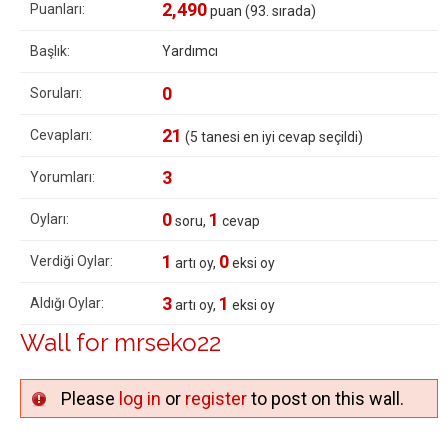
2,490
Puanları:
puan (
93
. sırada)
Başlık:
Yardımcı
0
Soruları:
21
Cevapları:
(
5
tanesi en iyi cevap seçildi)
3
Yorumları:
0
1
Oyları:
soru,
cevap
1
0
Verdiği Oylar:
artı oy,
eksi oy
3
1
Aldığı Oylar:
artı oy,
eksi oy
Wall for mrseko22
Please
log in
or
register
to post on this wall.