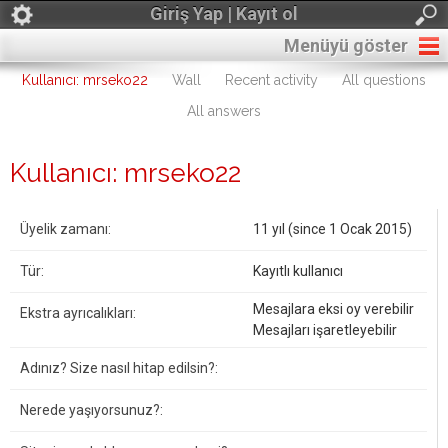
Giriş Yap | Kayıt ol
Menüyü göster
Kullanıcı: mrseko22
Wall
Recent activity
All questions
All answers
Kullanıcı: mrseko22
Üyelik zamanı:
11 yıl (since 1 Ocak 2015)
Tür:
Kayıtlı kullanıcı
Mesajlara eksi oy verebilir
Ekstra ayrıcalıkları:
Mesajları işaretleyebilir
Adınız? Size nasıl hitap edilsin?:
Nerede yaşıyorsunuz?: