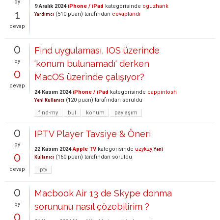
oy
9 Aralık 2024
iPhone / iPad
kategorisinde
oguzhank
1
(
510
puan)
tarafından
cevaplandı
Yardımcı
cevap
0
Find uygulaması, IOS üzerinde
oy
'konum bulunamadı' derken
0
MacOS üzerinde çalışıyor?
cevap
24 Kasım 2024
iPhone / iPad
kategorisinde
cappintosh
(
120
puan)
tarafından
soruldu
Yeni Kullanıcı
find-my
bul
konum
paylaşım
0
IPTV Player Tavsiye & Öneri
oy
22 Kasım 2024
Apple TV
kategorisinde
uzykzy
Yeni
0
(
160
puan)
tarafından
soruldu
Kullanıcı
cevap
iptv
0
Macbook Air 13 de Skype donma
oy
sorununu nasıl çözebilirim ?
0