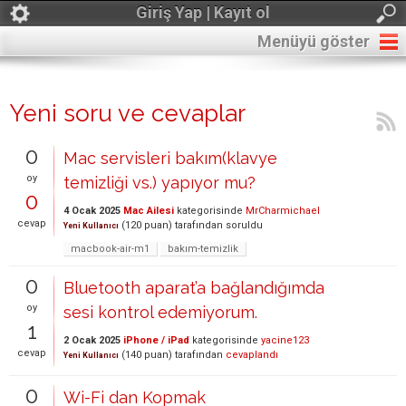
Giriş Yap | Kayıt ol
Menüyü göster
Yeni soru ve cevaplar
0
Mac servisleri bakım(klavye
oy
temizliği vs.) yapıyor mu?
0
4 Ocak 2025
Mac Ailesi
kategorisinde
MrCharmichael
cevap
(
120
puan)
tarafından
soruldu
Yeni Kullanıcı
macbook-air-m1
bakım-temizlik
0
Bluetooth aparat’a bağlandığımda
oy
sesi kontrol edemiyorum.
1
2 Ocak 2025
iPhone / iPad
kategorisinde
yacine123
cevap
(
140
puan)
tarafından
cevaplandı
Yeni Kullanıcı
0
Wi-Fi dan Kopmak