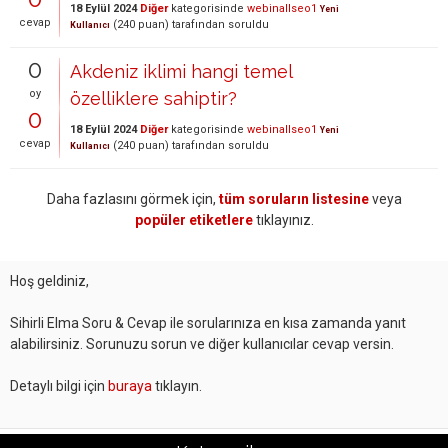
18 Eylül 2024
Diğer
kategorisinde
webinallseo1
Yeni
cevap
(
240
puan)
tarafından
soruldu
Kullanıcı
0
Akdeniz iklimi hangi temel
oy
özelliklere sahiptir?
0
18 Eylül 2024
Diğer
kategorisinde
webinallseo1
Yeni
cevap
(
240
puan)
tarafından
soruldu
Kullanıcı
Daha fazlasını görmek için,
tüm soruların listesine
veya
popüler etiketlere
tıklayınız.
Hoş geldiniz,
Sihirli Elma Soru & Cevap ile sorularınıza en kısa zamanda yanıt
alabilirsiniz. Sorunuzu sorun ve diğer kullanıcılar cevap versin.
Detaylı bilgi için
buraya
tıklayın.