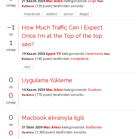
21 Kasım 2024
Mac Ailesi
kategorisinde
ccglr
Yeni
cevap
(
120
puan)
tarafından
soruldu
Kullanıcı
macbook
sistem
sorun
skype
–1
How Much Traffic Can I Expect
oy
Once I'm at the Top of the top
1
seo?
cevap
19 Kasım 2024
Apple TV
kategorisinde
hankmertz
Yeni
(
140
puan)
tarafından
cevaplandı
Kullanıcı
seo
0
Uygulama Yükleme
oy
14 Kasım 2024
Mac Ailesi
kategorisinde
Guwhen
0
(
770
puan)
tarafından
soruldu
Yardımcı
cevap
0
Macbook ekranıyla ilgili
oy
31 Ekim 2024
Mac Ailesi
kategorisinde
draftsman
0
(
1,360
puan)
tarafından
soruldu
Yardımcı