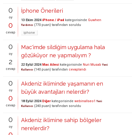
0
İphone Önerileri
oy
13 Ekim 2024
iPhone / iPad
kategorisinde
Guwhen
0
(
770
puan)
tarafından
soruldu
Yardımcı
cevap
iphone
0
Mac'imde sildiğim uygulama hala
oy
gözüküyor ne yapmalıyım ?
2
22 Eylül 2024
Mac Ailesi
kategorisinde
Nuri Musab
Yeni
cevap
(
140
puan)
tarafından
cevaplandı
Kullanıcı
0
Akdeniz ikliminde yaşamanın en
oy
büyük avantajları nelerdir?
0
18 Eylül 2024
Diğer
kategorisinde
webinallseo1
Yeni
cevap
(
240
puan)
tarafından
soruldu
Kullanıcı
0
Akdeniz iklimine sahip bölgeler
oy
nerelerdir?
0