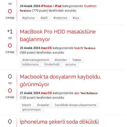
oy
24 Aralık 2024
iPhone / iPad
kategorisinde
Guwhen
0
(
770
puan)
tarafından
soruldu
Yardımcı
cevap
#iphone
#wifi
#internet
#ios
+1
MacBook Pro HDD masaüstüne
oy
bağlanmıyor
0
23 Aralık 2024
macOS
kategorisinde
kaantr
Yardımcı
cevap
(
560
puan)
tarafından
soruldu
diskmanagement
disenter
hatası
hddsorunu
finderhdd
sorunu
0
Macbook'ta dosyalarım kayboldu,
oy
görünmüyor
0
21 Aralık 2024
macOS
kategorisinde
asc
Yeni Kullanıcı
cevap
(
120
puan)
tarafından
soruldu
klasör
dosyalar
harddisk-dosya-ulaşamama
görünmüyor
0
İphone’uma şekerli soda döküldü