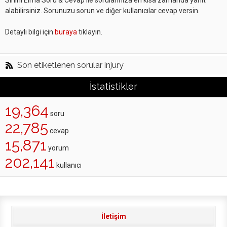
Sihirli Elma Soru & Cevap ile sorularınıza en kısa zamanda yanıt
alabilirsiniz. Sorunuzu sorun ve diğer kullanıcılar cevap versin.
Detaylı bilgi için
buraya
tıklayın.
Son etiketlenen sorular injury
İstatistikler
19,364
soru
22,785
cevap
15,871
yorum
202,141
kullanıcı
İletişim