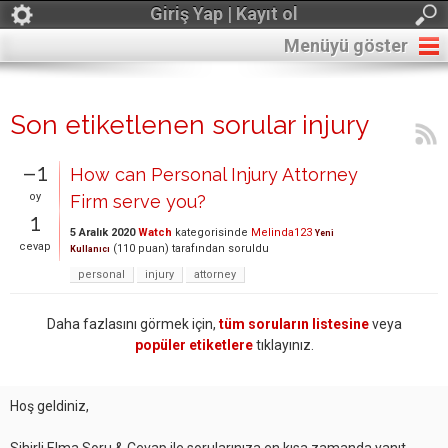
Giriş Yap | Kayıt ol
Menüyü göster
Son etiketlenen sorular injury
–1
How can Personal Injury Attorney
oy
Firm serve you?
1
5 Aralık 2020
Watch
kategorisinde
Melinda123
Yeni
cevap
(
110
puan)
tarafından
soruldu
Kullanıcı
personal
injury
attorney
Daha fazlasını görmek için,
tüm soruların listesine
veya
popüler etiketlere
tıklayınız.
Hoş geldiniz,