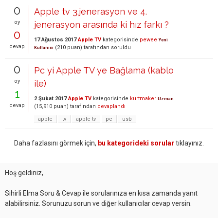
0
Apple tv 3.jenerasyon ve 4.
oy
jenerasyon arasında ki hız farkı ?
0
17 Ağustos 2017
Apple TV
kategorisinde
pewee
Yeni
cevap
(
210
puan)
tarafından
soruldu
Kullanıcı
0
Pc yi Apple TV ye Bağlama (kablo
oy
ile)
1
2 Şubat 2017
Apple TV
kategorisinde
kurtmaker
Uzman
cevap
(
15,910
puan)
tarafından
cevaplandı
apple
tv
apple-tv
pc
usb
Daha fazlasını görmek için,
bu kategorideki sorular
tıklayınız.
Hoş geldiniz,
Sihirli Elma Soru & Cevap ile sorularınıza en kısa zamanda yanıt
alabilirsiniz. Sorunuzu sorun ve diğer kullanıcılar cevap versin.