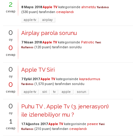
2
8 Mayıs 2018
Apple TV
kategorisinde
ahmetdu
Yardımcı
cevap
(
530
puan)
tarafından
cevaplandı
apple-tv
airplay
0
Airplay parola sorunu
oy
7 Nisan 2018
Apple TV
kategorisinde
Patriotic
Yeni
0
(
120
puan)
tarafından
soruldu
Kullanıcı
cevap
0
Apple TV Siri
oy
7 Eylül 2017
Apple TV
kategorisinde
kayradurmus
0
(
1,570
puan)
tarafından
soruldu
Yardımcı
cevap
apple-tv
siri
tv
apple
sorun
0
Puhu TV , Apple Tv (3. jenerasyon)
oy
ile izlenebiliyor mu ?
1
17 Ağustos 2017
Apple TV
kategorisinde
pewee
Yeni
cevap
(
210
puan)
tarafından
cevaplandı
Kullanıcı