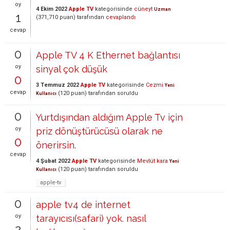
oy
4 Ekim 2022
Apple TV
kategorisinde
cüneyt
Uzman
1
(
371,710
puan)
tarafından
cevaplandı
cevap
0
Apple TV 4 K Ethernet bağlantısı
oy
sinyal çok düşük
0
3 Temmuz 2022
Apple TV
kategorisinde
Cezmi
Yeni
cevap
(
120
puan)
tarafından
soruldu
Kullanıcı
0
Yurtdışından aldığım Apple Tv için
oy
priz dönüştürücüsü olarak ne
0
önerirsin.
cevap
4 Şubat 2022
Apple TV
kategorisinde
Mevlüt kara
Yeni
(
120
puan)
tarafından
soruldu
Kullanıcı
apple-tv
0
apple tv4 de internet
oy
tarayıcısı(safari) yok. nasıl
2