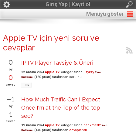
Giriş Yap | Kayıt ol
Menüyü göster
Apple TV için yeni soru ve
cevaplar
0
IPTV Player Tavsiye & Öneri
oy
22 Kasım 2024
Apple TV
kategorisinde
uzykzy
Yeni
0
(
160
puan)
tarafından
soruldu
Kullanıcı
cevap
iptv
–1
How Much Traffic Can I Expect
oy
Once I'm at the Top of the top
1
seo?
cevap
19 Kasım 2024
Apple TV
kategorisinde
hankmertz
Yeni
(
140
puan)
tarafından
cevaplandı
Kullanıcı