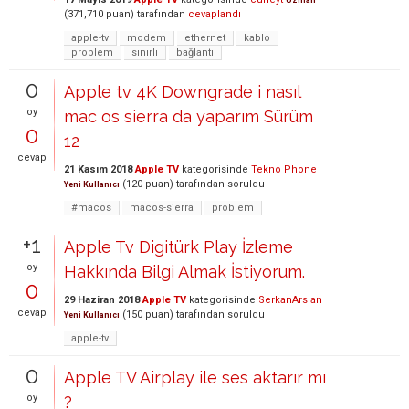
Uzman
(
371,710
puan)
tarafından
cevaplandı
apple-tv
modem
ethernet
kablo
problem
sınırlı
bağlantı
0
Apple tv 4K Downgrade i nasıl
oy
mac os sierra da yaparım Sürüm
0
12
cevap
21 Kasım 2018
Apple TV
kategorisinde
Tekno Phone
(
120
puan)
tarafından
soruldu
Yeni Kullanıcı
#macos
macos-sierra
problem
+1
Apple Tv Digitürk Play İzleme
oy
Hakkında Bilgi Almak İstiyorum.
0
29 Haziran 2018
Apple TV
kategorisinde
SerkanArslan
cevap
(
150
puan)
tarafından
soruldu
Yeni Kullanıcı
apple-tv
0
Apple TV Airplay ile ses aktarır mı
oy
?