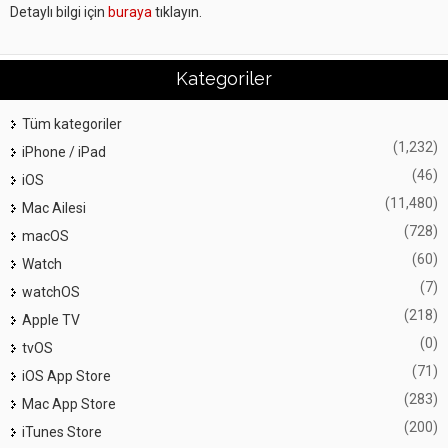
Detaylı bilgi için
buraya
tıklayın.
Kategoriler
Tüm kategoriler
(1,232)
iPhone / iPad
(46)
iOS
(11,480)
Mac Ailesi
(728)
macOS
(60)
Watch
(7)
watchOS
(218)
Apple TV
(0)
tvOS
(71)
iOS App Store
(283)
Mac App Store
(200)
iTunes Store