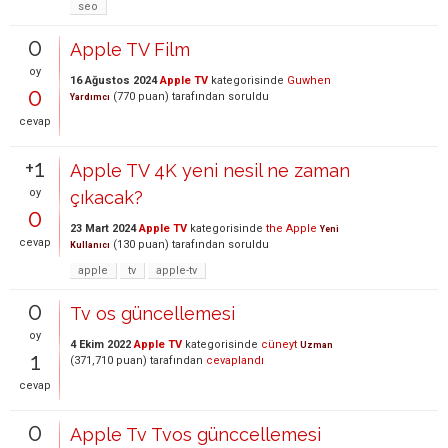
seo
0
Apple TV Film
oy
16 Ağustos 2024
Apple TV
kategorisinde
Guwhen
0
(
770
puan)
tarafından
soruldu
Yardımcı
cevap
+1
Apple TV 4K yeni nesil ne zaman
oy
çıkacak?
0
23 Mart 2024
Apple TV
kategorisinde
the Apple
Yeni
cevap
(
130
puan)
tarafından
soruldu
Kullanıcı
apple
tv
apple-tv
0
Tv os güncellemesi
oy
4 Ekim 2022
Apple TV
kategorisinde
cüneyt
Uzman
1
(
371,710
puan)
tarafından
cevaplandı
cevap
0
Apple Tv Tvos günccellemesi