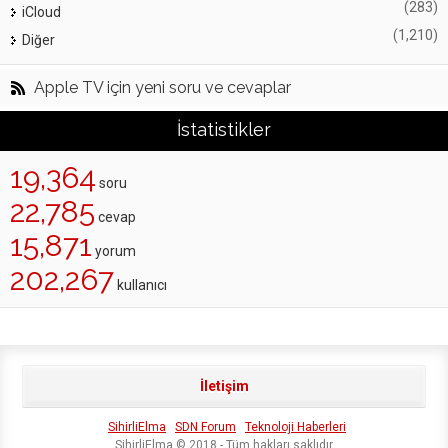
(283)
iCloud
(1,210)
Diğer
Apple TV için yeni soru ve cevaplar
İstatistikler
19,364
soru
22,785
cevap
15,871
yorum
202,267
kullanıcı
İletişim
SihirliElma
SDN Forum
Teknoloji Haberleri
SihirliElma © 2018 - Tüm hakları saklıdır