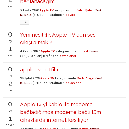
bağlanacağım
cevap
7 Aralık 2020
Apple TV
kategorisinde
Zafer Şahan
Yeni
(
340
puan)
tarafından
cevaplandı
Kullanıcı
tv4
0
Yeni nesil 4K Apple TV den ses
oy
çıkışı almak ?
1
4 Kasım 2020
Apple TV
kategorisinde
cüneyt
Uzman
cevap
(
371,710
puan)
tarafından
cevaplandı
0
apple tv netfilix
oy
15 Eylül 2020
Apple TV
kategorisinde
SedatAlagoz
Yeni
2
(
180
puan)
tarafından
cevaplandı
Kullanıcı
cevap
0
Apple tv yi kablo ile modeme
oy
bağladığımda modeme bağlı tüm
1
cihazlarda internet kesiliyor
cevap
17 Mayıs 2019
Apple TV
kategorisinde
cüneyt