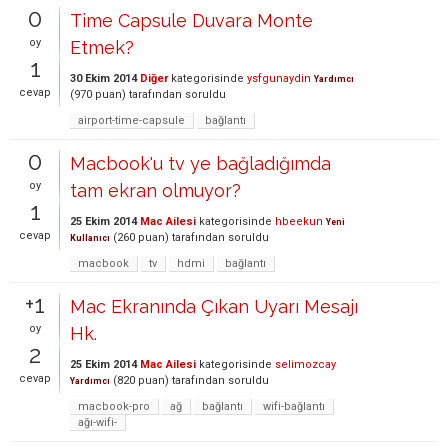
0
Time Capsule Duvara Monte
oy
Etmek?
1
30 Ekim 2014
Diğer
kategorisinde
ysfgunaydin
Yardımcı
cevap
(
970
puan)
tarafından
soruldu
airport-time-capsule
bağlantı
0
Macbook'u tv ye bağladığımda
oy
tam ekran olmuyor?
1
25 Ekim 2014
Mac Ailesi
kategorisinde
hbeekun
Yeni
cevap
(
260
puan)
tarafından
soruldu
Kullanıcı
macbook
tv
hdmi
bağlantı
+1
Mac Ekranında Çıkan Uyarı Mesajı
oy
Hk.
2
25 Ekim 2014
Mac Ailesi
kategorisinde
selimozcay
cevap
(
820
puan)
tarafından
soruldu
Yardımcı
macbook-pro
ağ
bağlantı
wifi-bağlantı
ağı-wifi-