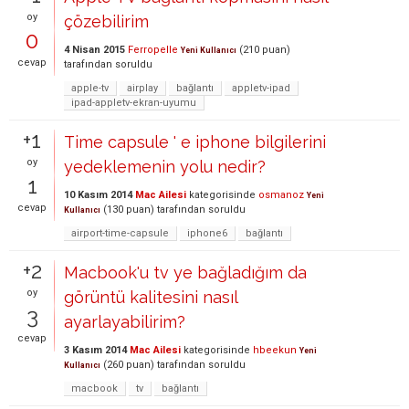
oy
çözebilirim
0
4 Nisan 2015
Ferropelle
(
210
puan)
Yeni Kullanıcı
cevap
tarafından
soruldu
apple-tv
airplay
bağlantı
appletv-ipad
ipad-appletv-ekran-uyumu
+1
Time capsule ' e iphone bilgilerini
oy
yedeklemenin yolu nedir?
1
10 Kasım 2014
Mac Ailesi
kategorisinde
osmanoz
Yeni
cevap
(
130
puan)
tarafından
soruldu
Kullanıcı
airport-time-capsule
iphone6
bağlantı
+2
Macbook'u tv ye bağladığım da
oy
görüntü kalitesini nasıl
3
ayarlayabilirim?
cevap
3 Kasım 2014
Mac Ailesi
kategorisinde
hbeekun
Yeni
(
260
puan)
tarafından
soruldu
Kullanıcı
macbook
tv
bağlantı