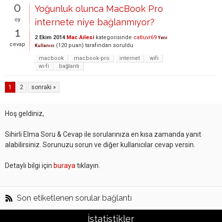
0
Yoğunluk olunca MacBook Pro
oy
internete niye bağlanmıyor?
1
2 Ekim 2014
Mac Ailesi
kategorisinde
catluvr69
Yeni
cevap
(
120
puan)
tarafından
soruldu
Kullanıcı
macbook
macbook-pro
internet
wifi
wi-fi
bağlantı
1
2
sonraki »
Hoş geldiniz,
Sihirli Elma Soru & Cevap ile sorularınıza en kısa zamanda yanıt
alabilirsiniz. Sorunuzu sorun ve diğer kullanıcılar cevap versin.
Detaylı bilgi için
buraya
tıklayın.
Son etiketlenen sorular bağlantı
İstatistikler