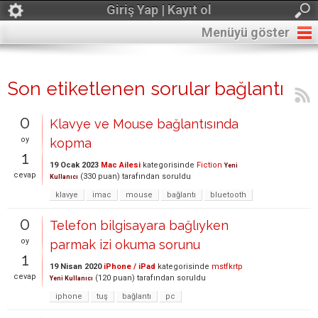
Giriş Yap | Kayıt ol
Menüyü göster
Son etiketlenen sorular bağlantı
0
Klavye ve Mouse bağlantısında
oy
kopma
1
19 Ocak 2023
Mac Ailesi
kategorisinde
Fiction
Yeni
cevap
(
330
puan)
tarafından
soruldu
Kullanıcı
klavye
imac
mouse
bağlantı
bluetooth
0
Telefon bilgisayara bağlıyken
oy
parmak izi okuma sorunu
1
19 Nisan 2020
iPhone / iPad
kategorisinde
mstfkrtp
cevap
(
120
puan)
tarafından
soruldu
Yeni Kullanıcı
iphone
tuş
bağlantı
pc