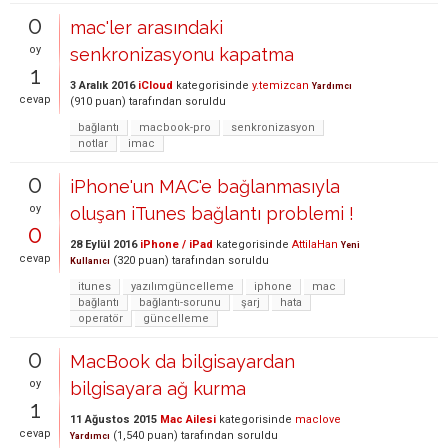
0
mac'ler arasındaki
oy
senkronizasyonu kapatma
1
3 Aralık 2016
iCloud
kategorisinde
y.temizcan
Yardımcı
cevap
(
910
puan)
tarafından
soruldu
bağlantı
macbook-pro
senkronizasyon
notlar
imac
0
iPhone'un MAC'e bağlanmasıyla
oy
oluşan iTunes bağlantı problemi !
0
28 Eylül 2016
iPhone / iPad
kategorisinde
AttilaHan
Yeni
cevap
(
320
puan)
tarafından
soruldu
Kullanıcı
itunes
yazılımgüncelleme
iphone
mac
bağlantı
bağlantı-sorunu
şarj
hata
operatör
güncelleme
0
MacBook da bilgisayardan
oy
bilgisayara ağ kurma
1
11 Ağustos 2015
Mac Ailesi
kategorisinde
maclove
cevap
(
1,540
puan)
tarafından
soruldu
Yardımcı