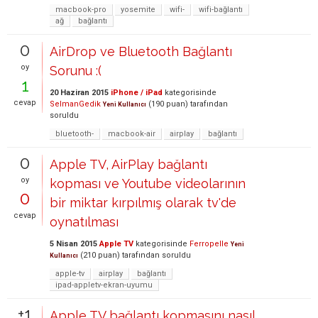
macbook-pro
yosemite
wifi-
wifi-bağlantı
ağ
bağlantı
0
AirDrop ve Bluetooth Bağlantı
oy
Sorunu :(
1
20 Haziran 2015
iPhone / iPad
kategorisinde
cevap
SelmanGedik
(
190
puan)
tarafından
Yeni Kullanıcı
soruldu
bluetooth-
macbook-air
airplay
bağlantı
0
Apple TV, AirPlay bağlantı
oy
kopması ve Youtube videolarının
0
bir miktar kırpılmış olarak tv'de
cevap
oynatılması
5 Nisan 2015
Apple TV
kategorisinde
Ferropelle
Yeni
(
210
puan)
tarafından
soruldu
Kullanıcı
apple-tv
airplay
bağlantı
ipad-appletv-ekran-uyumu
+1
Apple TV bağlantı kopmasını nasıl