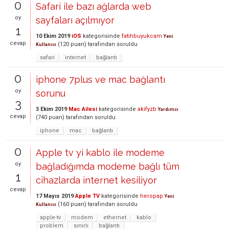
0
Safari ile bazı ağlarda web
oy
sayfaları açılmıyor
1
10 Ekim 2019
iOS
kategorisinde
fatihbuyukcam
Yeni
cevap
(
120
puan)
tarafından
soruldu
Kullanıcı
safari
internet
bağlantı
0
iphone 7plus ve mac bağlantı
oy
sorunu
3
3 Ekim 2019
Mac Ailesi
kategorisinde
akifyzb
Yardımcı
cevap
(
740
puan)
tarafından
soruldu
iphone
mac
bağlantı
0
Apple tv yi kablo ile modeme
oy
bağladığımda modeme bağlı tüm
1
cihazlarda internet kesiliyor
cevap
17 Mayıs 2019
Apple TV
kategorisinde
heropap
Yeni
(
160
puan)
tarafından
soruldu
Kullanıcı
apple-tv
modem
ethernet
kablo
problem
sınırlı
bağlantı