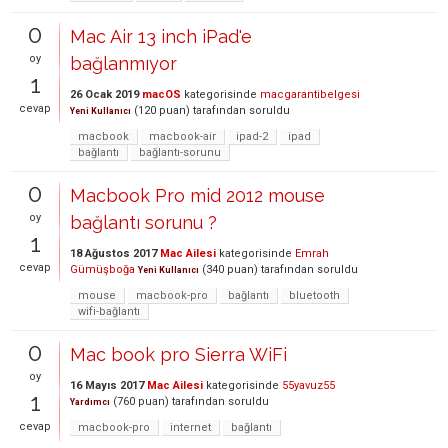
0
Mac Air 13 inch iPad'e
oy
bağlanmıyor
1
26 Ocak 2019
macOS
kategorisinde
macgarantibelgesi
cevap
(
120
puan)
tarafından
soruldu
Yeni Kullanıcı
macbook
macbook-air
ipad-2
ipad
bağlantı
bağlantı-sorunu
0
Macbook Pro mid 2012 mouse
oy
bağlantı sorunu ?
1
18 Ağustos 2017
Mac Ailesi
kategorisinde
Emrah
cevap
Gümüşboğa
(
340
puan)
tarafından
soruldu
Yeni Kullanıcı
mouse
macbook-pro
bağlantı
bluetooth
wifi-bağlantı
0
Mac book pro Sierra WiFi
oy
16 Mayıs 2017
Mac Ailesi
kategorisinde
55yavuz55
1
(
760
puan)
tarafından
soruldu
Yardımcı
cevap
macbook-pro
internet
bağlantı