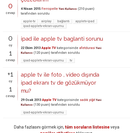
0
4 Nisan 2015
Ferropelle
(
210
puan)
Yeni Kullanıcı
cevap
tarafından
soruldu
apple-tv
airplay
bağlantı
appletv-ipad
ipad-appletv-ekran-uyumu
0
ipad ile apple tv baglanti sorunu
oy
22 Ekim 2013
Apple TV
kategorisinde
afetdurasi
Yeni
1
(
120
puan)
tarafından
soruldu
Kullanıcı
cevap
ipad-appletv-ekran-uyumu
tv
+1
apple tv ile foto , video dışında
oy
ipad ekranı tv de gözükmüyor
1
mu?
cevap
29 Ocak 2013
Apple TV
kategorisinde
sadık yiğit
Yeni
(
130
puan)
tarafından
soruldu
Kullanıcı
ipad-appletv-ekran-uyumu
Daha fazlasını görmek için,
tüm soruların listesine
veya