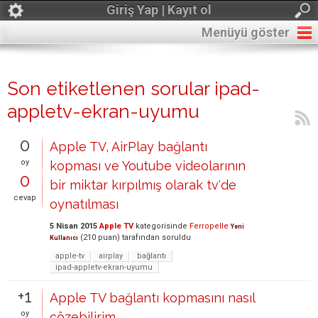
Giriş Yap | Kayıt ol
Menüyü göster
Son etiketlenen sorular ipad-
appletv-ekran-uyumu
0
Apple TV, AirPlay bağlantı
oy
kopması ve Youtube videolarının
0
bir miktar kırpılmış olarak tv'de
cevap
oynatılması
5 Nisan 2015
Apple TV
kategorisinde
Ferropelle
Yeni
(
210
puan)
tarafından
soruldu
Kullanıcı
apple-tv
airplay
bağlantı
ipad-appletv-ekran-uyumu
+1
Apple TV bağlantı kopmasını nasıl
oy
çözebilirim