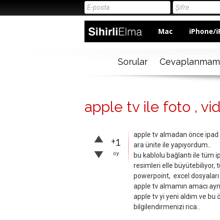
Mac
iPhone/i
Sorular
Cevaplanmam
apple tv ile foto , 
apple tv almadan önce ipad (
+1
ara ünite ile yapıyordum..
oy
bu kablolu bağlantı ile tüm i
resimleri elle büyütebiliyor
powerpoint, excel dosyaları i
apple tv almamın amacı aynı
apple tv yi yeni aldım ve bu
bilgilendirmenizi rica..