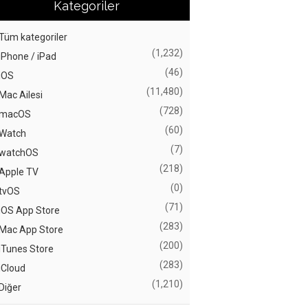
Kategoriler
Tüm kategoriler
(1,232)
iPhone / iPad
(46)
iOS
(11,480)
Mac Ailesi
(728)
macOS
(60)
Watch
(7)
watchOS
(218)
Apple TV
(0)
tvOS
(71)
iOS App Store
(283)
Mac App Store
(200)
iTunes Store
(283)
iCloud
(1,210)
Diğer