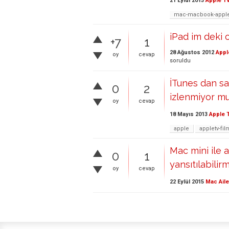
21 Eylül 2013
Apple T
mac-macbook-apple-
iPad im deki 
+7
1
28 Ağustos 2012
Appl
oy
cevap
soruldu
İTunes dan sa
0
2
izlenmiyor m
oy
cevap
18 Mayıs 2013
Apple 
apple
appletv-fil
Mac mini ile 
0
1
yansıtılabilirm
oy
cevap
22 Eylül 2015
Mac Aile