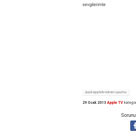
sevgilerimle
ipad-appletv-ekran-uyumu
29 Ocak 2013
Apple TV
kategor
Sorunuz