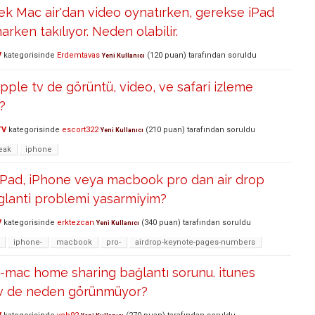
k Mac air'dan video oynatırken, gerekse iPad
arken takılıyor. Neden olabilir.
V
kategorisinde
Erdemtavas
(
120
puan)
tarafından
soruldu
Yeni Kullanıcı
apple tv de görüntü, video, ve safari izleme
?
TV
kategorisinde
escort322
(
210
puan)
tarafından
soruldu
Yeni Kullanıcı
reak
iphone
iPad, iPhone veya macbook pro dan air drop
baglanti problemi yasarmiyim?
V
kategorisinde
erktezcan
(
340
puan)
tarafından
soruldu
Yeni Kullanıcı
iphone-
macbook
pro-
airdrop-keynote-pages-numbers
-mac home sharing bağlantı sorunu. itunes
 tv de neden görünmüyor?