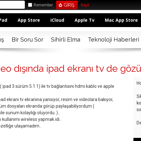
Remember
Kayıt
Pad
App Store
iCloud
Apple Tv
Mac App Store
ış
Bir Soru Sor
Sihirli Elma
Teknoloji Haberleri
video dışında ipad ekranı tv de g
Ho
 ipad 3 sürüm 5.1.1) ile tv bağlantısını hdmı kablo ve apple
Si
pad ekranı tv ekranına yansıyor, resim ve videolara bakıyor,
kı
, tüm dosyaları ekranda görüp paylaşabiliyordum (
so
le sunum kolaylığı oluyordu..)..
 kullanımı wireless yapmak idi..
De
 özelliğe ulaşamadım..