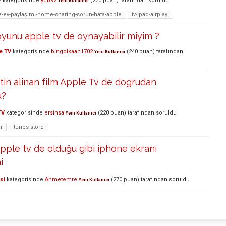
V
kategorisinde
ycb92
(
270
puan)
tarafından
soruldu
Yeni Kullanıcı
ev-paylaşımı-home-sharing-sorun-hata-apple
tv-ipad-airplay
oyunu apple tv de oynayabilir miyim ?
e TV
kategorisinde
bingolkaan1702
(
240
puan)
tarafından
Yeni Kullanıcı
tin alinan film Apple Tv de dogrudan
u?
TV
kategorisinde
ersinsa
(
220
puan)
tarafından
soruldu
Yeni Kullanıcı
m
itunes-store
apple tv de olduğu gibi iphone ekranı
i
si
kategorisinde
Ahmetemre
(
270
puan)
tarafından
soruldu
Yeni Kullanıcı