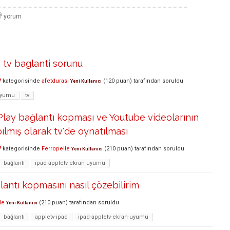
e tv baglanti sorunu
V
kategorisinde
afetdurasi
(
120
puan)
tarafından
soruldu
Yeni Kullanıcı
-uyumu
tv
Play bağlantı kopması ve Youtube videolarının
pılmış olarak tv'de oynatılması
V
kategorisinde
Ferropelle
(
210
puan)
tarafından
soruldu
Yeni Kullanıcı
bağlantı
ipad-appletv-ekran-uyumu
antı kopmasını nasıl çözebilirim
le
(
210
puan)
tarafından
soruldu
Yeni Kullanıcı
bağlantı
appletv-ipad
ipad-appletv-ekran-uyumu