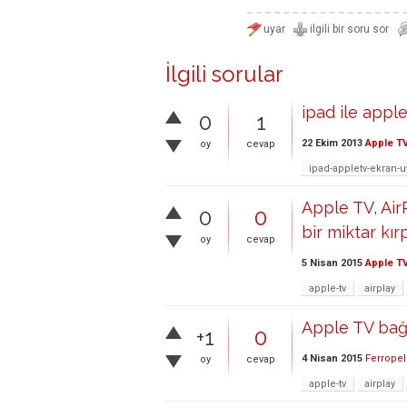
İlgili sorular
ipad ile appl
0
1
22 Ekim 2013
Apple T
oy
cevap
ipad-appletv-ekran
Apple TV, Air
0
0
bir miktar kır
oy
cevap
5 Nisan 2015
Apple T
apple-tv
airplay
Apple TV bağl
+1
0
4 Nisan 2015
Ferropel
oy
cevap
apple-tv
airplay