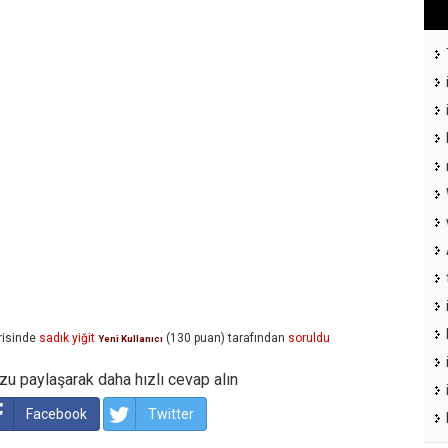
isinde
sadık yiğit
(
130
puan)
tarafından
soruldu
Yeni Kullanıcı
u paylaşarak daha hızlı cevap alın
Facebook
Twitter