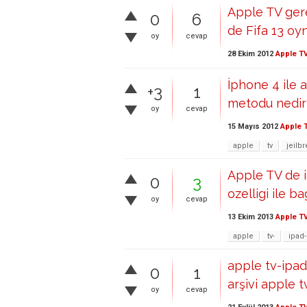
Apple TV gere
0
6
de Fifa 13 oyn
oy
cevap
28 Ekim 2012
Apple T
İphone 4 ile 
+3
1
metodu nedir
oy
cevap
15 Mayıs 2012
Apple 
apple
tv
jeilb
Apple TV de 
0
3
ozelligi ile 
oy
cevap
13 Ekim 2013
Apple T
apple
tv-
ipad-
apple tv-ipad
0
1
arşivi apple
oy
cevap