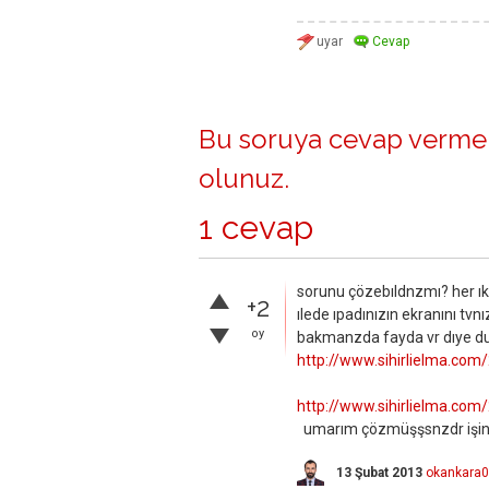
Bu soruya cevap vermek
olunuz
.
1 cevap
sorunu çözebıldnzmı? her ıkı
+2
ılede ıpadınızın ekranını tvnız
oy
bakmanzda fayda vr dıye d
http://www.sihirlielma.com
http://www.sihirlielma.com/2
umarım çözmüşşsnzdr işini
13 Şubat 2013
okankara