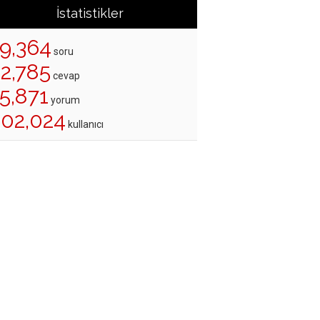
İstatistikler
19,364
soru
22,785
cevap
5,871
yorum
202,024
kullanıcı