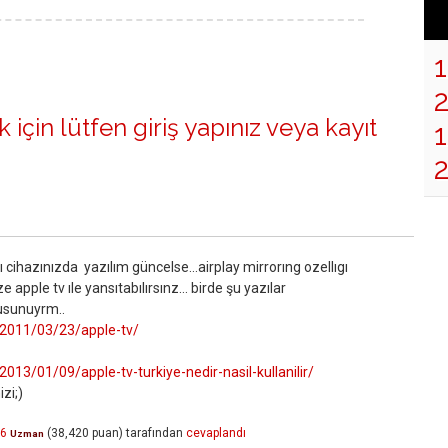
 için lütfen
giriş yapınız
veya
kayıt
1
 cihazınızda yazılım güncelse...airplay mirrorıng ozellıgı
e apple tv ıle yansıtabılırsınz... birde şu yazılar
usunuyrm..
/2011/03/23/apple-tv/
013/01/09/apple-tv-turkiye-nedir-nasil-kullanilir/
zi;)
06
(
38,420
puan)
tarafından
cevaplandı
Uzman