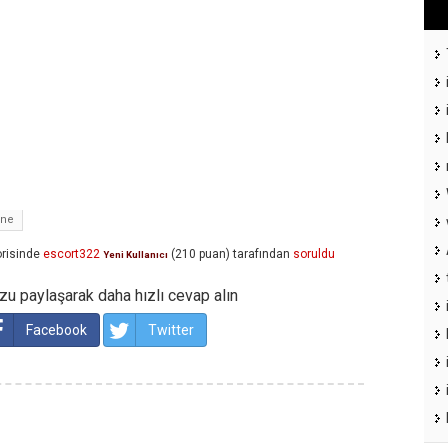
one
risinde
escort322
(
210
puan)
tarafından
soruldu
Yeni Kullanıcı
u paylaşarak daha hızlı cevap alın
Facebook
Twitter