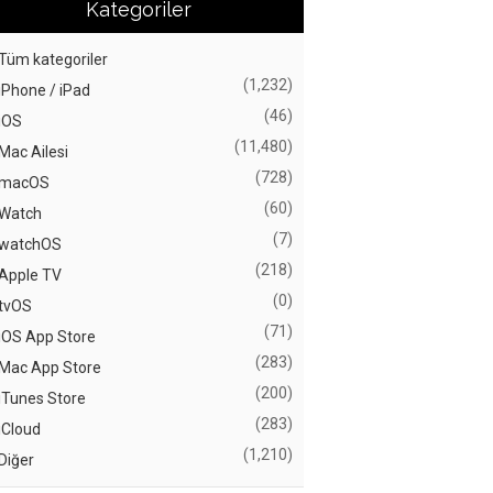
Kategoriler
Tüm kategoriler
(1,232)
iPhone / iPad
(46)
iOS
(11,480)
Mac Ailesi
(728)
macOS
(60)
Watch
(7)
watchOS
(218)
Apple TV
(0)
tvOS
(71)
iOS App Store
(283)
Mac App Store
(200)
iTunes Store
(283)
iCloud
(1,210)
Diğer