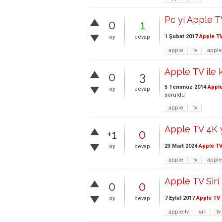
Pc yi Apple T
0
1
1 Şubat 2017
Apple T
oy
cevap
apple
tv
apple
Apple TV ile k
0
3
5 Temmuz 2014
Appl
oy
cevap
soruldu
apple
tv
Apple TV 4K 
+1
0
23 Mart 2024
Apple T
oy
cevap
apple
tv
apple
Apple TV Siri
0
0
7 Eylül 2017
Apple TV
oy
cevap
apple-tv
siri
tv