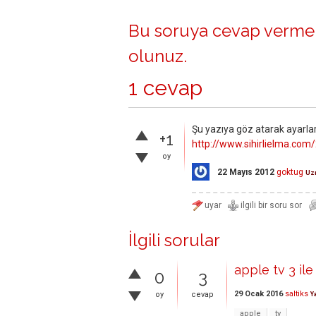
Bu soruya cevap vermek
olunuz
.
1 cevap
Şu yazıya göz atarak ayarları
+1
http://www.sihirlielma.com
oy
22 Mayıs 2012
goktug
Uz
İlgili sorular
apple tv 3 ile
0
3
29 Ocak 2016
saltiks
oy
cevap
Y
apple
tv