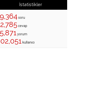
İstatistikler
19,364
soru
22,785
cevap
5,871
yorum
202,051
kullanıcı