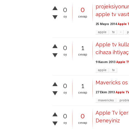
projeksiyonum
0
0
apple tv vasıt
oy
cevap
25 Mayıs 2014
Apple 
apple
tv
-
p
Apple tv kull
0
1
cihaza ihtiyaç
oy
cevap
9 Kasım 2013
Apple T
apple
tv
Mavericks os 
0
1
27 Ekim 2013
Apple T
oy
cevap
mavericks
probl
Apple Tv İçer
0
0
Deneyiniz
oy
cevap