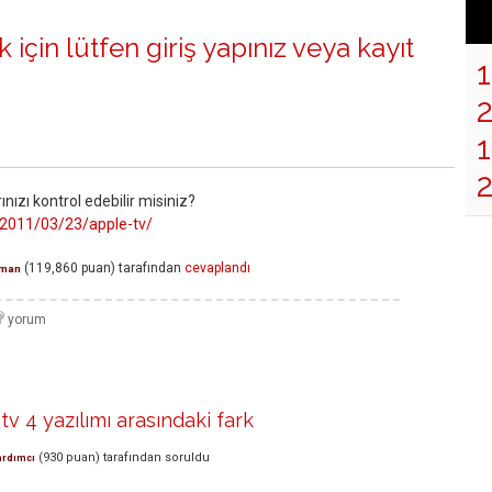
 için lütfen
giriş yapınız
veya
kayıt
1
nızı kontrol edebilir misiniz?
/2011/03/23/apple-tv/
(
119,860
puan)
tarafından
cevaplandı
man
 tv 4 yazılımı arasındaki fark
(
930
puan)
tarafından
soruldu
ardımcı