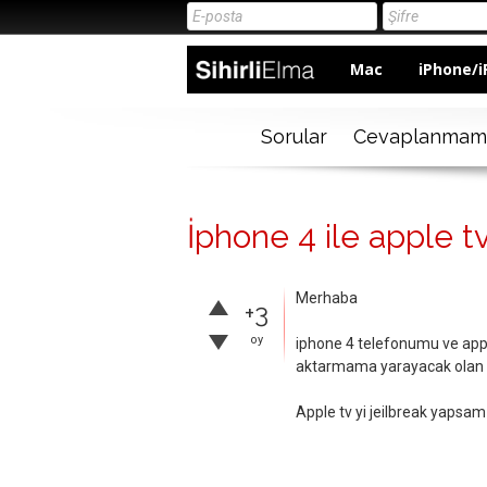
Mac
iPhone/i
Sorular
Cevaplanmam
İphone 4 ile apple t
Merhaba
+3
oy
iphone 4 telefonumu ve app
aktarmama yarayacak olan 
Apple tv yi jeilbreak yapsam 