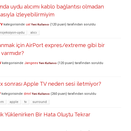
da uydu alıcımı kablo bağlantısı olmadan
asıyla izleyebilirmiyim
TV
kategorisinde
ual
(
120
puan)
tarafından
soruldu
Yeni Kullanıcı
rojeksiyon-uydu
alıcı
anmak için AirPort expres/extreme gibi bir
 varmıdır?
V
kategorisinde
Jangees
(
120
puan)
tarafından
soruldu
Yeni Kullanıcı
x sonrası Apple TV neden sesi iletmiyor?
V
kategorisinde
dmrl
(
260
puan)
tarafından
soruldu
Yeni Kullanıcı
em
apple
tv
surround
ik Yüklenirken Bir Hata Oluştu Tekrar