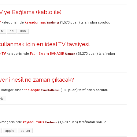
V ye Bağlama (kablo ile)
V
kategorisinde
kayradurmus
(
1,570
puan)
tarafından
soruldu
Yardımcı
-tv
pc
usb
ullanmak için en ideal TV tavsiyesi.
e TV
kategorisinde
Fatih Ekrem BAHADIR
(
25,270
puan)
tarafından
Uzman
yeni nesil ne zaman çıkacak?
V
kategorisinde
the Apple
(
130
puan)
tarafından
soruldu
Yeni Kullanıcı
-tv
kategorisinde
kayradurmus
(
1,570
puan)
tarafından
soruldu
Yardımcı
apple
sorun