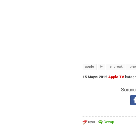
apple
tv
jeilbreak
iph
15 Mayıs 2012
Apple TV
katego
Sorunuz