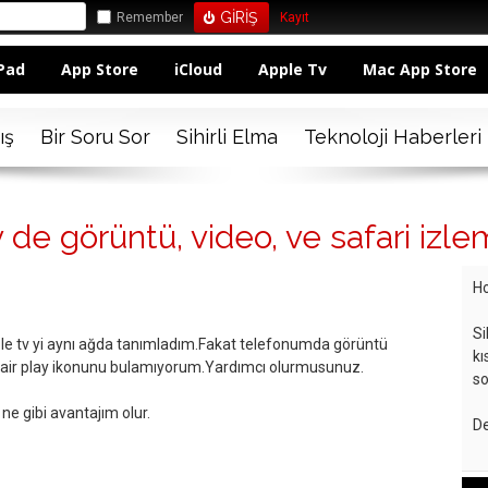
Remember
Kayıt
Pad
App Store
iCloud
Apple Tv
Mac App Store
ış
Bir Soru Sor
Sihirli Elma
Teknoloji Haberleri
v de görüntü, video, ve safari iz
Ho
Si
le tv yi aynı ağda tanımladım.Fakat telefonumda görüntü
kı
air play ikonunu bulamıyorum.Yardımcı olurmusunuz.
so
ne gibi avantajım olur.
De