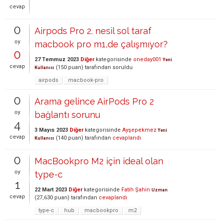
cevap
0
Airpods Pro 2. nesil sol taraf
oy
macbook pro m1,de çalışmıyor?
0
27 Temmuz 2023
Diğer
kategorisinde
oneday001
Yeni
cevap
(
150
puan)
tarafından
soruldu
Kullanıcı
airpods
macbook-pro
0
Arama gelince AirPods Pro 2
oy
bağlantı sorunu
4
3 Mayıs 2023
Diğer
kategorisinde
Ayşepekmez
Yeni
cevap
(
140
puan)
tarafından
cevaplandı
Kullanıcı
0
MacBookpro M2 için ideal olan
oy
type-c
1
22 Mart 2023
Diğer
kategorisinde
Fatih Şahin
Uzman
cevap
(
27,630
puan)
tarafından
cevaplandı
type-c
hub
macbookpro
m2