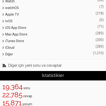
(60)
Watch
(7)
watchOS
(218)
Apple TV
(0)
tvOS
(71)
iOS App Store
(283)
Mac App Store
(200)
iTunes Store
(283)
iCloud
(1,210)
Diğer
Diğer için yeni soru ve cevaplar
İstatistikler
19,364
soru
22,785
cevap
15,871
yorum