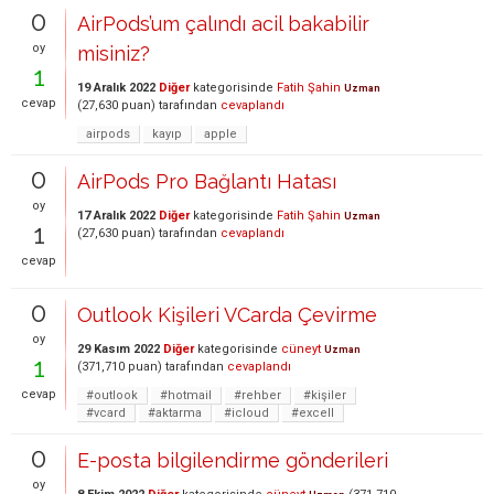
0
AirPods’um çalındı acil bakabilir
oy
misiniz?
1
19 Aralık 2022
Diğer
kategorisinde
Fatih Şahin
Uzman
cevap
(
27,630
puan)
tarafından
cevaplandı
airpods
kayıp
apple
0
AirPods Pro Bağlantı Hatası
oy
17 Aralık 2022
Diğer
kategorisinde
Fatih Şahin
Uzman
1
(
27,630
puan)
tarafından
cevaplandı
cevap
0
Outlook Kişileri VCarda Çevirme
oy
29 Kasım 2022
Diğer
kategorisinde
cüneyt
Uzman
1
(
371,710
puan)
tarafından
cevaplandı
cevap
#outlook
#hotmail
#rehber
#kişiler
#vcard
#aktarma
#icloud
#excell
0
E-posta bilgilendirme gönderileri
oy