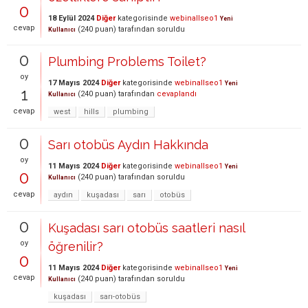
0
18 Eylül 2024
Diğer
kategorisinde
webinallseo1
Yeni
cevap
(
240
puan)
tarafından
soruldu
Kullanıcı
0
Plumbing Problems Toilet?
oy
17 Mayıs 2024
Diğer
kategorisinde
webinallseo1
Yeni
1
(
240
puan)
tarafından
cevaplandı
Kullanıcı
cevap
west
hills
plumbing
0
Sarı otobüs Aydın Hakkında
oy
11 Mayıs 2024
Diğer
kategorisinde
webinallseo1
Yeni
0
(
240
puan)
tarafından
soruldu
Kullanıcı
cevap
aydın
kuşadası
sarı
otobüs
0
Kuşadası sarı otobüs saatleri nasıl
oy
öğrenilir?
0
11 Mayıs 2024
Diğer
kategorisinde
webinallseo1
Yeni
cevap
(
240
puan)
tarafından
soruldu
Kullanıcı
kuşadası
sarı-otobüs