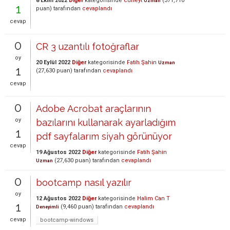
8 Ekim 2022
Diğer
kategorisinde
cüneyt
(
371,710
Uzman
1
puan)
tarafından
cevaplandı
cevap
0
CR 3 uzantılı fotoğraflar
oy
20 Eylül 2022
Diğer
kategorisinde
Fatih Şahin
Uzman
1
(
27,630
puan)
tarafından
cevaplandı
cevap
0
Adobe Acrobat araçlarının
oy
bazılarını kullanarak ayarladığım
1
pdf sayfalarım siyah görünüyor
cevap
19 Ağustos 2022
Diğer
kategorisinde
Fatih Şahin
(
27,630
puan)
tarafından
cevaplandı
Uzman
0
bootcamp nasıl yazılır
oy
12 Ağustos 2022
Diğer
kategorisinde
Halim Can T
1
(
9,460
puan)
tarafından
cevaplandı
Deneyimli
cevap
bootcamp-windows