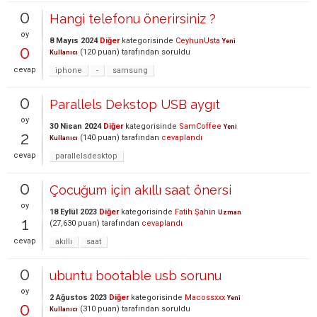
0
Hangi telefonu önerirsiniz ?
oy
8 Mayıs 2024
Diğer
kategorisinde
CeyhunUsta
Yeni
0
(
120
puan)
tarafından
soruldu
Kullanıcı
cevap
iphone
-
samsung
0
Parallels Dekstop USB aygıt
oy
30 Nisan 2024
Diğer
kategorisinde
SamCoffee
Yeni
2
(
140
puan)
tarafından
cevaplandı
Kullanıcı
cevap
parallelsdesktop
0
Çocuğum için akıllı saat önersi
oy
18 Eylül 2023
Diğer
kategorisinde
Fatih Şahin
Uzman
1
(
27,630
puan)
tarafından
cevaplandı
cevap
akıllı
saat
0
ubuntu bootable usb sorunu
oy
2 Ağustos 2023
Diğer
kategorisinde
Macossxxx
Yeni
0
(
310
puan)
tarafından
soruldu
Kullanıcı