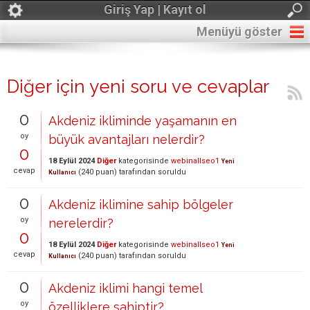
Giriş Yap | Kayıt ol
Menüyü göster
Diğer için yeni soru ve cevaplar
0
Akdeniz ikliminde yaşamanın en
oy
büyük avantajları nelerdir?
0
18 Eylül 2024
Diğer
kategorisinde
webinallseo1
Yeni
cevap
(
240
puan)
tarafından
soruldu
Kullanıcı
0
Akdeniz iklimine sahip bölgeler
oy
nerelerdir?
0
18 Eylül 2024
Diğer
kategorisinde
webinallseo1
Yeni
cevap
(
240
puan)
tarafından
soruldu
Kullanıcı
0
Akdeniz iklimi hangi temel
oy
özelliklere sahiptir?