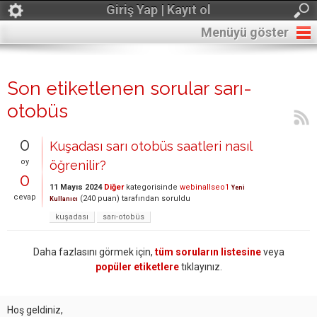
Giriş Yap | Kayıt ol
Menüyü göster
Son etiketlenen sorular sarı-
otobüs
0
Kuşadası sarı otobüs saatleri nasıl
oy
öğrenilir?
0
11 Mayıs 2024
Diğer
kategorisinde
webinallseo1
Yeni
cevap
(
240
puan)
tarafından
soruldu
Kullanıcı
kuşadası
sarı-otobüs
Daha fazlasını görmek için,
tüm soruların listesine
veya
popüler etiketlere
tıklayınız.
Hoş geldiniz,