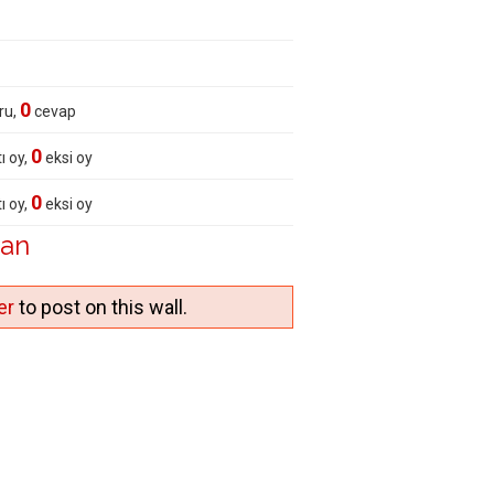
0
ru,
cevap
0
ı oy,
eksi oy
0
ı oy,
eksi oy
lan
er
to post on this wall.