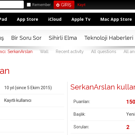
Remember
Kayıt
Pad
App Store
iCloud
Apple Tv
Mac App Store
ış
Bir Soru Sor
Sihirli Elma
Teknoloji Haberleri
nıcı: SerkanArslan
Wall
Recent activity
All questions
All a
lan
SerkanArslan kullanıc
10 yıl (since 5 Ekim 2015)
Kayıtlı kullanıcı
15
Puanları:
Başlık:
Yeni
2
Soruları: