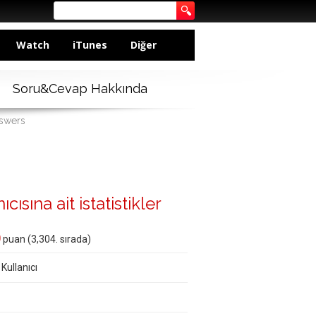
Watch
iTunes
Diğer
Soru&Cevap Hakkında
nswers
ısına ait istatistikler
0
puan (
3,304
. sırada)
 Kullanıcı