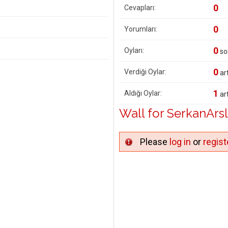
0
Cevapları:
0
Yorumları:
0
Oyları:
so
0
Verdiği Oylar:
art
1
Aldığı Oylar:
art
Wall for SerkanArs
Please
log in
or
regist