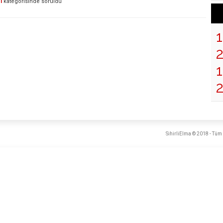
i
kategorisinde
soruldu
1
SihirliElma © 2018 - Tüm 