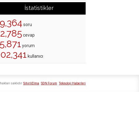
İstatistikler
19,364
soru
22,785
cevap
5,871
yorum
202,341
kullanıcı
hakları saklıdır
SihirliElma
SDN Forum
Teknoloji Haberleri