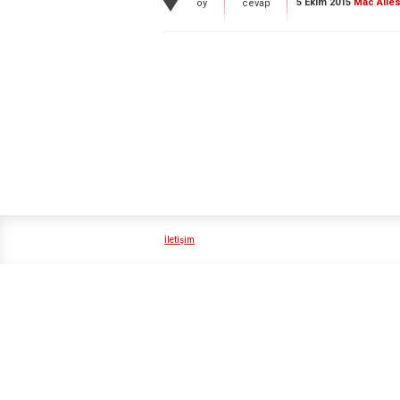
5 Ekim 2015
Mac Ailes
oy
cevap
İletişim