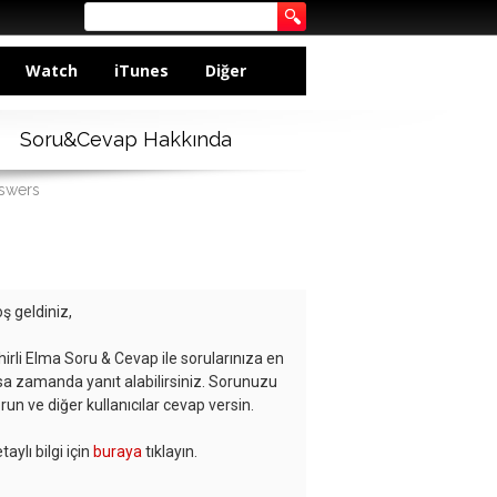
Watch
iTunes
Diğer
Soru&Cevap Hakkında
nswers
ş geldiniz,
hirli Elma Soru & Cevap ile sorularınıza en
sa zamanda yanıt alabilirsiniz. Sorunuzu
run ve diğer kullanıcılar cevap versin.
taylı bilgi için
buraya
tıklayın.