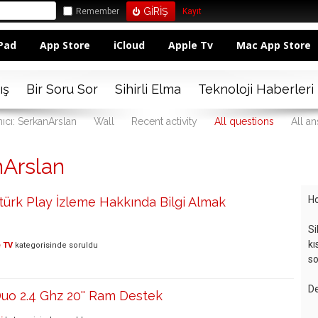
Remember
Kayıt
Pad
App Store
iCloud
Apple Tv
Mac App Store
ış
Bir Soru Sor
Sihirli Elma
Teknoloji Haberleri
nıcı: SerkanArslan
Wall
Recent activity
All questions
All a
nArslan
Ho
türk Play İzleme Hakkında Bilgi Almak
Si
kı
 TV
kategorisinde
soruldu
so
De
uo 2.4 Ghz 20'' Ram Destek