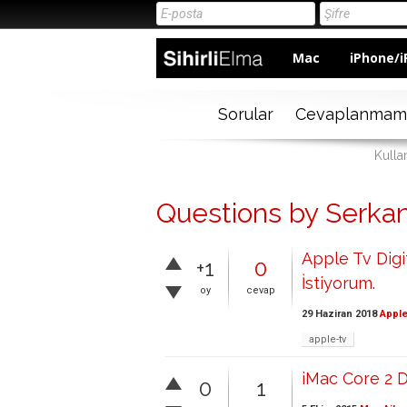
Mac
iPhone/i
Sorular
Cevaplanmam
Kulla
Questions by Serka
Apple Tv Digi
+1
0
İstiyorum.
oy
cevap
29 Haziran 2018
Apple
apple-tv
iMac Core 2 D
0
1