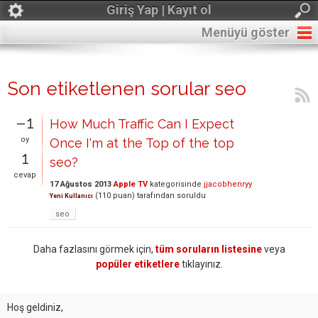
Giriş Yap | Kayıt ol
Menüyü göster
Son etiketlenen sorular seo
–1
How Much Traffic Can I Expect
oy
Once I'm at the Top of the top
1
seo?
cevap
17 Ağustos 2013
Apple TV
kategorisinde
jjacobhenryy
(
110
puan)
tarafından
soruldu
Yeni Kullanıcı
seo
Daha fazlasını görmek için,
tüm soruların listesine
veya
popüler etiketlere
tıklayınız.
Hoş geldiniz,