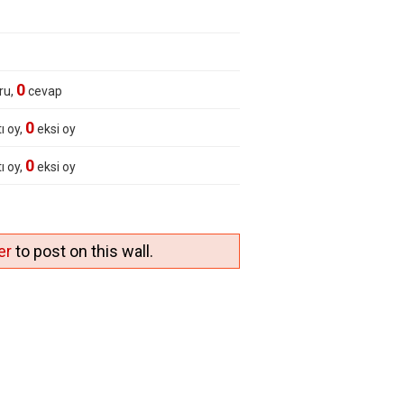
0
ru,
cevap
0
ı oy,
eksi oy
0
ı oy,
eksi oy
er
to post on this wall.