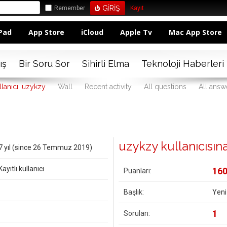
Remember
Kayıt
Pad
App Store
iCloud
Apple Tv
Mac App Store
ış
Bir Soru Sor
Sihirli Elma
Teknoloji Haberleri
llanıcı: uzykzy
Wall
Recent activity
All questions
All answ
uzykzy kullanıcısına 
7 yıl (since 26 Temmuz 2019)
Kayıtlı kullanıcı
16
Puanları:
Başlık:
Yeni
1
Soruları: