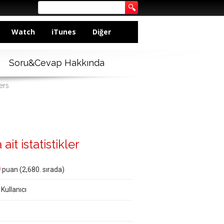
Watch
iTunes
Diğer
Soru&Cevap Hakkında
ers
ait istatistikler
0
puan (
2,680
. sırada)
 Kullanıcı