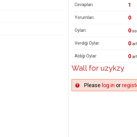
1
Cevapları:
0
Yorumları:
0
Oyları:
so
0
Verdiği Oylar:
art
0
Aldığı Oylar:
art
Wall for uzykzy
Please
log in
or
regist