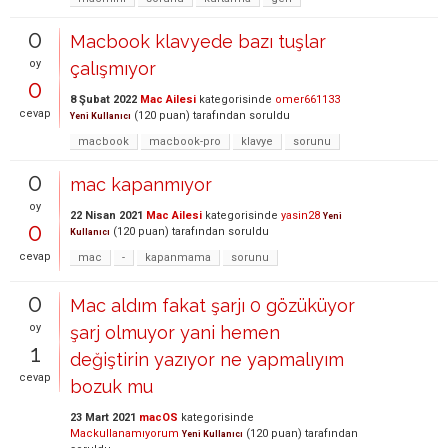
0
Macbook klavyede bazı tuşlar
oy
çalışmıyor
0
8 Şubat 2022
Mac Ailesi
kategorisinde
omer661133
cevap
(
120
puan)
tarafından
soruldu
Yeni Kullanıcı
macbook
macbook-pro
klavye
sorunu
0
mac kapanmıyor
oy
22 Nisan 2021
Mac Ailesi
kategorisinde
yasin28
Yeni
0
(
120
puan)
tarafından
soruldu
Kullanıcı
cevap
mac
-
kapanmama
sorunu
0
Mac aldım fakat şarjı 0 gözüküyor
oy
şarj olmuyor yani hemen
1
değiştirin yazıyor ne yapmalıyım
cevap
bozuk mu
23 Mart 2021
macOS
kategorisinde
Mackullanamıyorum
(
120
puan)
tarafından
Yeni Kullanıcı