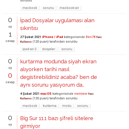
soruldu
macbook
sorunu
macbook-air
0
İpad Dosyalar uygulaması alan
oy
sıkıntısı
1
27 Şubat 2021
iPhone / iPad
kategorisinde
Ren78
Yeni
cevap
(
120
puan)
tarafından
soruldu
Kullanıcı
ipad-air-2
dosyalar-
sorunu
0
kurtarma modunda siyah ekran
oy
alıyorken tarihi nasıl
0
degistirebildiniz acaba? ben de
cevap
aynı sorunu yasıyorum da..
4 Şubat 2021
macOS
kategorisinde
iremlevv
Yeni
(
120
puan)
tarafından
soruldu
Kullanıcı
macbook
kurtarma
modu
sorunu
0
Big Sur 11.1 bazı şifreli sitelere
oy
girmiyor