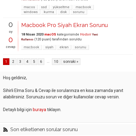
macos
ssd
yükseltme
macbook
windows
kurma
disk
sorunu
0
Macbook Pro Siyah Ekran Sorunu
oy
18 Nisan 2020
macOS
kategorisinde
Hodorr
Yeni
0
(
120
puan)
tarafından
soruldu
Kullanıcı
cevap
macbook
siyah
ekran
sorunu
...
1
2
3
4
5
6
10
sonraki »
Hoş geldiniz,
Sihirli Elma Soru & Cevap ile sorularınıza en kısa zamanda yanıt
alabilirsiniz. Sorunuzu sorun ve diğer kullanıcılar cevap versin.
Detaylı bilgi için
buraya
tıklayın.
Son etiketlenen sorular sorunu