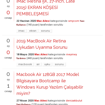
0
iMac (Retina 5K, 27-inch, Late
oy
2015) EKRAN KÖŞESİ
0
PEMBELEŞMESİ
cevap
22 Haziran 2020
Mac Ailesi
kategorisinde
smycom
Yeni
(
140
puan)
tarafından
soruldu
Kullanıcı
imac
ekran
sorunu
0
2019 MacBook Air Retina
oy
Uykudan Uyanma Sorunu
0
18 Mayıs 2020
Mac Ailesi
kategorisinde
meymey
cevap
(
440
puan)
tarafından
soruldu
Yardımcı
macboook
air
uyku
sorunu
0
Macbook Air 128GB 2017 Model
oy
Bilgisayara Bootcamp ile
1
Windows Kurup Yazılım Çalışabilir
cevap
miyim?
27 Nisan 2020
Mac Ailesi
kategorisinde
denizakbulut
(
120
puan)
tarafından
soruldu
Yeni Kullanıcı