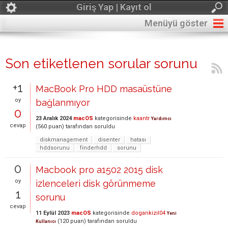
Giriş Yap | Kayıt ol
Menüyü göster
Son etiketlenen sorular sorunu
+1
MacBook Pro HDD masaüstüne
oy
bağlanmıyor
0
23 Aralık 2024
macOS
kategorisinde
kaantr
Yardımcı
cevap
(
560
puan)
tarafından
soruldu
diskmanagement
disenter
hatası
hddsorunu
finderhdd
sorunu
0
Macbook pro a1502 2015 disk
oy
izlenceleri disk görünmeme
1
sorunu
cevap
11 Eylül 2023
macOS
kategorisinde
dogankizil04
Yeni
(
120
puan)
tarafından
soruldu
Kullanıcı