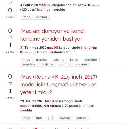
oy
4 Eylül 2020
macOS
kategorisinde
chiko
Yeni Kullanıcı
0
(
120
puan)
tarafından
soruldu
cevap
imac
sorunu
0
iMac ani donuyor ve kendi
oy
kendine yeniden başlıyor!
1
31 Temmuz 2020
macOS
kategorisinde
ilhanu
Yeni
cevap
(
300
puan)
tarafından
soruldu
Kullanıcı
imac
macos
catalina
kendi
kendine
yeniden
başlama
donma
sorunu
0
iMac (Retina 4K, 21.5-inch, 2017)
oy
model için tunçmatik 650w ups
1
yeterli midir?
cevap
29 Haziran 2020
Mac Ailesi
kategorisinde
arabianknightz
(
120
puan)
tarafından
Yeni Kullanıcı
soruldu
imac
ups
güç
kaynağı
sorunu