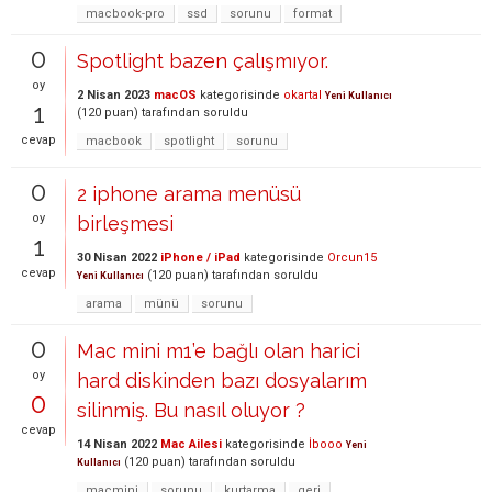
macbook-pro
ssd
sorunu
format
0
Spotlight bazen çalışmıyor.
oy
2 Nisan 2023
macOS
kategorisinde
okartal
Yeni Kullanıcı
1
(
120
puan)
tarafından
soruldu
cevap
macbook
spotlight
sorunu
0
2 iphone arama menüsü
oy
birleşmesi
1
30 Nisan 2022
iPhone / iPad
kategorisinde
Orcun15
cevap
(
120
puan)
tarafından
soruldu
Yeni Kullanıcı
arama
münü
sorunu
0
Mac mini m1’e bağlı olan harici
oy
hard diskinden bazı dosyalarım
0
silinmiş. Bu nasıl oluyor ?
cevap
14 Nisan 2022
Mac Ailesi
kategorisinde
İbooo
Yeni
(
120
puan)
tarafından
soruldu
Kullanıcı
macmini
sorunu
kurtarma
geri