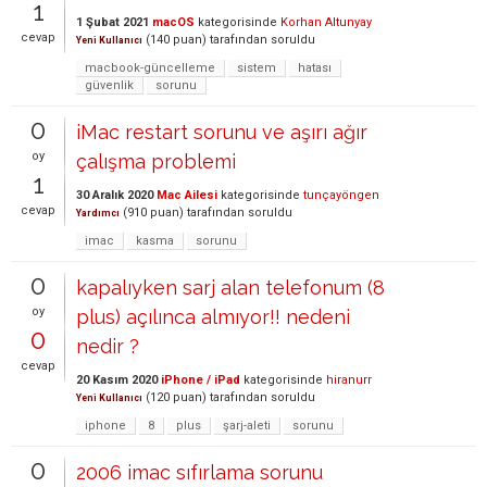
1
1 Şubat 2021
macOS
kategorisinde
Korhan Altunyay
cevap
(
140
puan)
tarafından
soruldu
Yeni Kullanıcı
macbook-güncelleme
sistem
hatası
güvenlik
sorunu
0
iMac restart sorunu ve aşırı ağır
oy
çalışma problemi
1
30 Aralık 2020
Mac Ailesi
kategorisinde
tunçayöngen
cevap
(
910
puan)
tarafından
soruldu
Yardımcı
imac
kasma
sorunu
0
kapalıyken sarj alan telefonum (8
oy
plus) açılınca almıyor!! nedeni
0
nedir ?
cevap
20 Kasım 2020
iPhone / iPad
kategorisinde
hiranurr
(
120
puan)
tarafından
soruldu
Yeni Kullanıcı
iphone
8
plus
şarj-aleti
sorunu
0
2006 imac sıfırlama sorunu