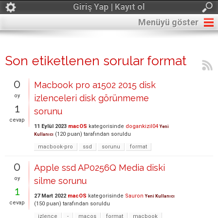
Giriş Yap | Kayıt ol
Menüyü göster
Son etiketlenen sorular format
0
Macbook pro a1502 2015 disk
oy
izlenceleri disk görünmeme
1
sorunu
cevap
11 Eylül 2023
macOS
kategorisinde
dogankizil04
Yeni
(
120
puan)
tarafından
soruldu
Kullanıcı
macbook-pro
ssd
sorunu
format
0
Apple ssd AP0256Q Media diski
oy
silme sorunu
1
27 Mart 2022
macOS
kategorisinde
Sauron
Yeni Kullanıcı
cevap
(
150
puan)
tarafından
soruldu
izlence
-
macos
format
macbook