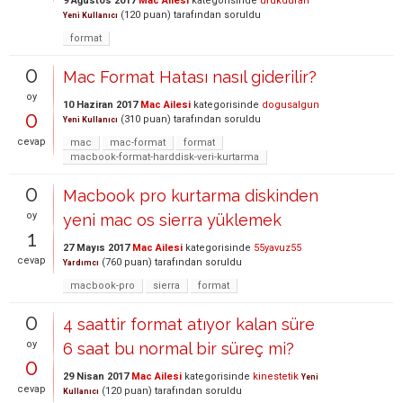
9 Ağustos 2017
Mac Ailesi
kategorisinde
ufukduran
(
120
puan)
tarafından
soruldu
Yeni Kullanıcı
format
0
Mac Format Hatası nasıl giderilir?
oy
10 Haziran 2017
Mac Ailesi
kategorisinde
dogusalgun
0
(
310
puan)
tarafından
soruldu
Yeni Kullanıcı
cevap
mac
mac-format
format
macbook-format-harddisk-veri-kurtarma
0
Macbook pro kurtarma diskinden
oy
yeni mac os sierra yüklemek
1
27 Mayıs 2017
Mac Ailesi
kategorisinde
55yavuz55
cevap
(
760
puan)
tarafından
soruldu
Yardımcı
macbook-pro
sierra
format
0
4 saattir format atıyor kalan süre
oy
6 saat bu normal bir süreç mi?
0
29 Nisan 2017
Mac Ailesi
kategorisinde
kinestetik
Yeni
cevap
(
120
puan)
tarafından
soruldu
Kullanıcı