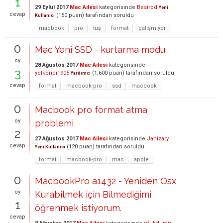
1
29 Eylül 2017
Mac Ailesi
kategorisinde
Besirbd
Yeni
cevap
(
150
puan)
tarafından
soruldu
Kullanıcı
macbook
pro
tuş
format
çalışmıyor
0
Mac Yeni SSD - kurtarma modu
oy
28 Ağustos 2017
Mac Ailesi
kategorisinde
3
yelkenci1905
(
1,600
puan)
tarafından
soruldu
Yardımcı
cevap
format
macbook-pro
ssd
macbook
0
Macbook pro format atma
oy
problemi
2
27 Ağustos 2017
Mac Ailesi
kategorisinde
Janizary
cevap
(
120
puan)
tarafından
soruldu
Yeni Kullanıcı
format
macbook-pro
mac
apple
0
MacbookPro a1432 - Yeniden Osx
oy
Kurabilmek için Bilmediğimi
1
öğrenmek istiyorum.
cevap