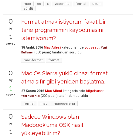
mac
os
x
yosemite
format
uzun
sürdü
0
Format atmak istiyorum fakat bir
oy
tane programımın kaybolmasını
1
istemiyorum?
cevap
18 Aralık 2016
Mac Ailesi
kategorisinde
youseeb_
Yeni
(
360
puan)
tarafından
soruldu
Kullanıcı
mac-format
format
0
Mac Os Sierra yüklü cihazı format
oy
atma,sıfır gibi yeniden başlatma.
1
27 Kasım 2016
Mac Ailesi
kategorisinde
bilgehaner
cevap
(
200
puan)
tarafından
soruldu
Yeni Kullanıcı
format
mac
macos-sierra
0
Sadece Windows olan
oy
Macbook'uma OSX nasıl
1
yükleyebilirim?