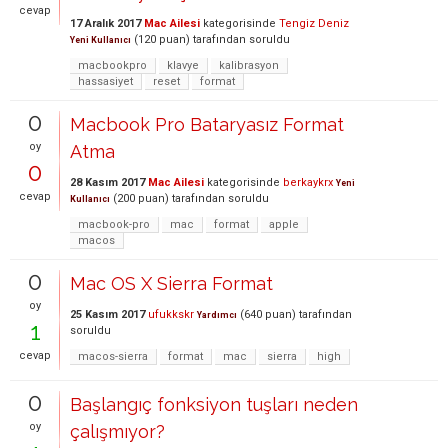
cevap
17 Aralık 2017
Mac Ailesi
kategorisinde
Tengiz Deniz
(
120
puan)
tarafından
soruldu
Yeni Kullanıcı
macbookpro
klavye
kalibrasyon
hassasiyet
reset
format
0
Macbook Pro Bataryasız Format
oy
Atma
0
28 Kasım 2017
Mac Ailesi
kategorisinde
berkaykrx
Yeni
cevap
(
200
puan)
tarafından
soruldu
Kullanıcı
macbook-pro
mac
format
apple
macos
0
Mac OS X Sierra Format
oy
25 Kasım 2017
ufukkskr
(
640
puan)
tarafından
Yardımcı
1
soruldu
cevap
macos-sierra
format
mac
sierra
high
0
Başlangıç fonksiyon tuşları neden
oy
çalışmıyor?