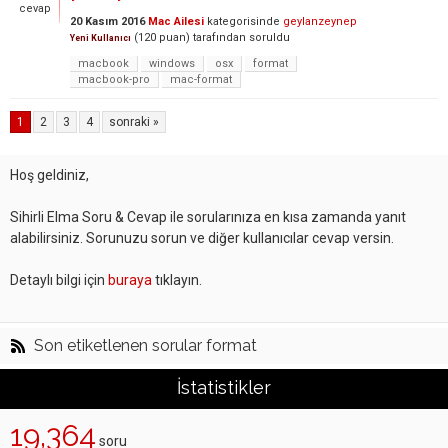
cevap
20 Kasım 2016
Mac Ailesi
kategorisinde
geylanzeynep
(
120
puan)
tarafından
soruldu
Yeni Kullanıcı
macbook
windows
osx
format
macbook-pro
mac-format
1
2
3
4
sonraki »
Hoş geldiniz,
Sihirli Elma Soru & Cevap ile sorularınıza en kısa zamanda yanıt
alabilirsiniz. Sorunuzu sorun ve diğer kullanıcılar cevap versin.
Detaylı bilgi için
buraya
tıklayın.
Son etiketlenen sorular format
İstatistikler
19,364
soru