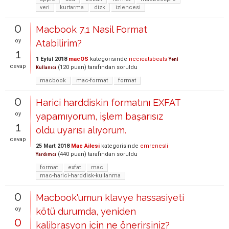
veri
kurtarma
dizk
izlencesi
0
Macbook 7,1 Nasil Format
oy
Atabilirim?
1
1 Eylül 2018
macOS
kategorisinde
riccieatsbeats
Yeni
cevap
(
120
puan)
tarafından
soruldu
Kullanıcı
macbook
mac-format
format
0
Harici harddiskin formatını EXFAT
oy
yapamıyorum, işlem başarısız
1
oldu uyarısı alıyorum.
cevap
25 Mart 2018
Mac Ailesi
kategorisinde
emrenesli
(
440
puan)
tarafından
soruldu
Yardımcı
format
exfat
mac
mac-harici-harddisk-kullanma
0
Macbook'umun klavye hassasiyeti
oy
kötü durumda, yeniden
0
kalibrasyon için ne önerirsiniz?