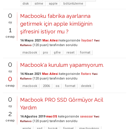
disk
silme
apple
bölüntüleme
0
Macbooku fabrika ayarlarına
oy
getirmek için apple kimliğinin
1
şifresini istiyor mu ?
cevap
16 Mayıs 2021
Mac Ailesi
kategorisinde
İlaydaa1
Yeni
(
120
puan)
tarafından
soruldu
Kullanıcı
macbook
pro
şifre
reset
format
0
Macbook'a kurulum yapamıyorum.
oy
16 Nisan 2021
Mac Ailesi
kategorisinde
Raitaro
Yeni
0
(
120
puan)
tarafından
soruldu
Kullanıcı
cevap
macbook
2006
os
format
destek
0
Macbook PRO SSD Görmüyor Acil
oy
Yardım
2
16 Ağustos 2019
macOS
kategorisinde
savassar
Yeni
cevap
(
120
puan)
tarafından
soruldu
Kullanıcı
apple
ssd
bozuk
format
macbookpro