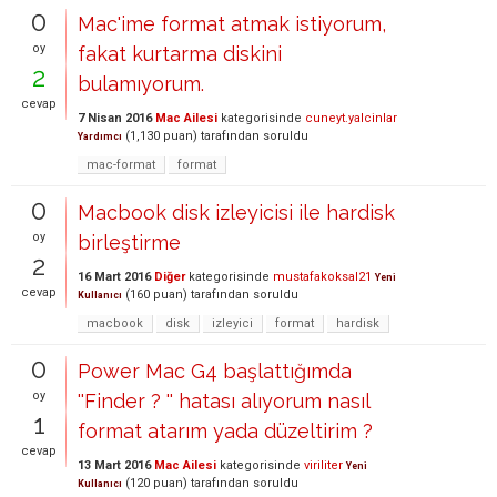
0
Mac'ime format atmak istiyorum,
oy
fakat kurtarma diskini
2
bulamıyorum.
cevap
7 Nisan 2016
Mac Ailesi
kategorisinde
cuneyt.yalcinlar
(
1,130
puan)
tarafından
soruldu
Yardımcı
mac-format
format
0
Macbook disk izleyicisi ile hardisk
oy
birleştirme
2
16 Mart 2016
Diğer
kategorisinde
mustafakoksal21
Yeni
cevap
(
160
puan)
tarafından
soruldu
Kullanıcı
macbook
disk
izleyici
format
hardisk
0
Power Mac G4 başlattığımda
oy
''Finder ? '' hatası alıyorum nasıl
1
format atarım yada düzeltirim ?
cevap
13 Mart 2016
Mac Ailesi
kategorisinde
viriliter
Yeni
(
120
puan)
tarafından
soruldu
Kullanıcı