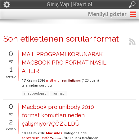
Giriş Yap | Kayıt ol
Menüyü göster
Son etiketlenen sorular format
0
MAİL PROGRAMI KORUNARAK
oy
MACBOOK PRO FORMAT NASIL
1
ATILIR
cevap
17 Kasım 2016
mstfkngr
(
120
puan)
Yeni Kullanıcı
tarafından
soruldu
macbook-pro
format
0
Macbook pro unibody 2010
oy
format komutları neden
2
çalışmıyor?ÇÖZÜLDÜ
cevap
10 Kasım 2016
Mac Ailesi
kategorisinde
sehzademustafa
(
870
puan)
tarafından
Yardımcı