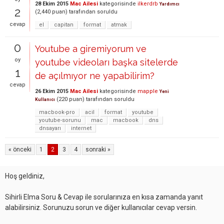
28 Ekim 2015
Mac Ailesi
kategorisinde
ilkerdrb
Yardımcı
2
(
2,440
puan)
tarafından
soruldu
cevap
el
capitan
format
atmak
0
Youtube a giremiyorum ve
oy
youtube videoları başka sitelerde
1
de açılmıyor ne yapabilirim?
cevap
26 Ekim 2015
Mac Ailesi
kategorisinde
mapple
Yeni
(
220
puan)
tarafından
soruldu
Kullanıcı
macbook-pro
acil
format
youtube
youtube-sorunu
mac
macbook
dns
dnsayarı
internet
« önceki
1
2
3
4
sonraki »
Hoş geldiniz,
Sihirli Elma Soru & Cevap ile sorularınıza en kısa zamanda yanıt
alabilirsiniz. Sorunuzu sorun ve diğer kullanıcılar cevap versin.