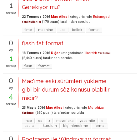
1
Gerekiyor mu?
cevap
22 Temmuz 2016
Mac Ailesi
kategorisinde
Estranged
(
170
puan)
tarafından
soruldu
Yeni Kullanıcı
time
machine
usb
bellek
format
0
flash fat format
oy
13 Temmuz 2016
Diğer
kategorisinde
ilkerdrb
Yardımcı
1
(
2,440
puan)
tarafından
soruldu
cevap
flash
format
0
Mac'ime eski sürümleri yükleme
oy
gibi bir durum söz konusu olabilir
4
midir?
cevap
23 Mayıs 2016
Mac Ailesi
kategorisinde
Morphiza
(
630
puan)
tarafından
soruldu
Yardımcı
mac
os
x
mavericks
yosemite
el
capitan
kurulum
biçimlendirme
format
0
Bootcamp ile Windows 10 format