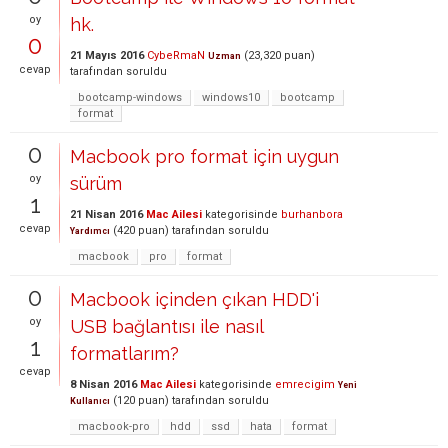
oy
hk.
0
21 Mayıs 2016
CybeRmaN
(
23,320
puan)
Uzman
cevap
tarafından
soruldu
bootcamp-windows
windows10
bootcamp
format
0
Macbook pro format için uygun
oy
sürüm
1
21 Nisan 2016
Mac Ailesi
kategorisinde
burhanbora
cevap
(
420
puan)
tarafından
soruldu
Yardımcı
macbook
pro
format
0
Macbook içinden çıkan HDD'i
oy
USB bağlantısı ile nasıl
1
formatlarım?
cevap
8 Nisan 2016
Mac Ailesi
kategorisinde
emrecigim
Yeni
(
120
puan)
tarafından
soruldu
Kullanıcı
macbook-pro
hdd
ssd
hata
format