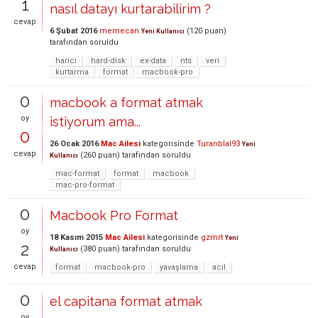
1
nasıl datayı kurtarabilirim ?
cevap
6 Şubat 2016
memecan
(
120
puan)
Yeni Kullanıcı
tarafından
soruldu
harici
hard-disk
ex-data
nts
veri
kurtarma
format
macbook-pro
0
macbook a format atmak
oy
istiyorum ama...
0
26 Ocak 2016
Mac Ailesi
kategorisinde
Turanblal93
Yeni
cevap
(
260
puan)
tarafından
soruldu
Kullanıcı
mac-format
format
macbook
mac-pro-format
0
Macbook Pro Format
oy
18 Kasım 2015
Mac Ailesi
kategorisinde
gzmrt
Yeni
2
(
380
puan)
tarafından
soruldu
Kullanıcı
cevap
format
macbook-pro
yavaşlama
acil
0
el capitana format atmak
oy