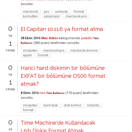
soruldu
macbook
pro
unibody
format
komutları
çalışmıyor
macbook-pro
0
El Capitan 10.11.6 ya format atma
oy
28 Ekim 2016
Mac Ailesi
kategorisinde
paladin
Yeni
1
(
360
puan)
tarafından
soruldu
Kullanıcı
cevap
elcapitan
macbook-pro
macbook-donma
apple
format
0
Harici hard diskimin bir bölümüne
oy
EXFAT bir bölümüne OS(X) format
1
atmak?
cevap
8 Ekim 2016
neo
(
170
puan)
tarafından
Yeni Kullanıcı
soruldu
elcapitan
hard-disk
disk-bölme
bölüntü
format
0
Time Machine'de Kullanılacak
oy
Usb Disk'e Format Atmak