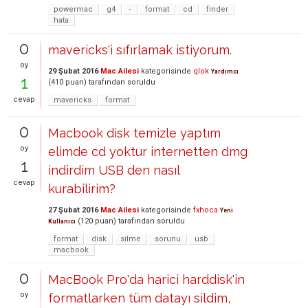
powermac
g4
-
format
cd
finder
hata
0
mavericks'i sıfırlamak istiyorum.
oy
29 Şubat 2016
Mac Ailesi
kategorisinde
qlok
Yardımcı
1
(
410
puan)
tarafından
soruldu
cevap
mavericks
format
0
Macbook disk temizle yaptım
oy
elimde cd yoktur internetten dmg
1
indirdim USB den nasıl
cevap
kurabilirim?
27 Şubat 2016
Mac Ailesi
kategorisinde
fxhoca
Yeni
(
120
puan)
tarafından
soruldu
Kullanıcı
format
disk
silme
sorunu
usb
macbook
0
MacBook Pro'da harici harddisk'in
oy
formatlarken tüm datayı sildim,