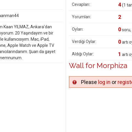
4
Cevapları:
(
1
tan
aanman44
2
Yorumları:
m Kaan YILMAZ, Ankara'dan
0
Oyları:
soru,
lıyorum. 20 Yaşındayım ve bir
e kullanıcısıyım. Mac, iPad,
0
Verdiği Oylar:
artı o
one, Apple Watch ve Apple TV
lanıcılarındanım. Şuan da gayet
1
Aldığı Oylar:
artı o
 memnunum.
Wall for Morphiza
Please
log in
or
regist