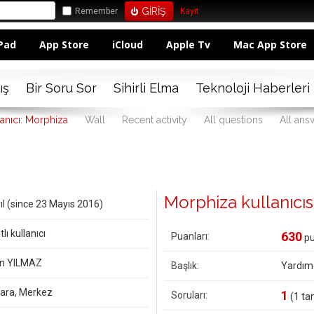
Remember
Kayıt
Pad
App Store
iCloud
Apple Tv
Mac App Store
ış
Bir Soru Sor
Sihirli Elma
Teknoloji Haberleri
lanıcı: Morphiza
Wall
Recent activity
All questions
All ans
Morphiza kullanıcısın
ıl (since 23 Mayıs 2016)
tlı kullanıcı
630
Puanları:
pu
n YILMAZ
Başlık:
Yardım
ara, Merkez
1
Soruları:
(
1
tan