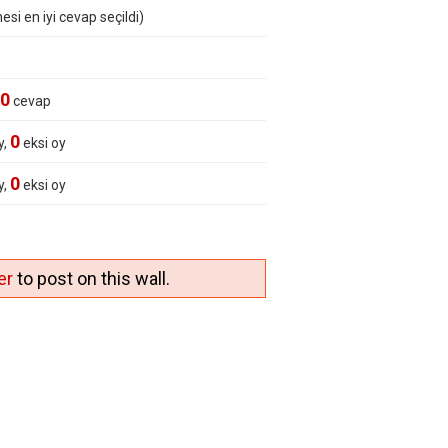
esi en iyi cevap seçildi)
0
cevap
0
y,
eksi oy
0
y,
eksi oy
er
to post on this wall.