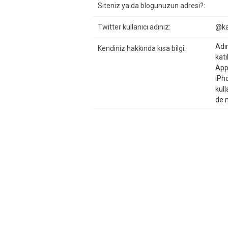
Siteniz ya da blogunuzun adresi?:
Twitter kullanıcı adınız:
@k
Adı
Kendiniz hakkında kısa bilgi:
katı
Appl
iPh
kul
de