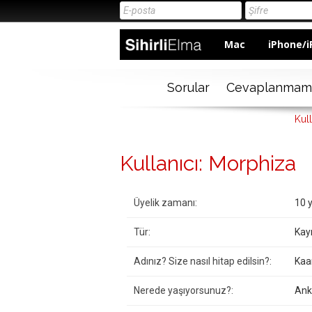
Mac
iPhone/i
Sorular
Cevaplanmam
Kul
Kullanıcı: Morphiza
Üyelik zamanı:
10 y
Tür:
Kayı
Adınız? Size nasıl hitap edilsin?:
Kaa
Nerede yaşıyorsunuz?:
Ank