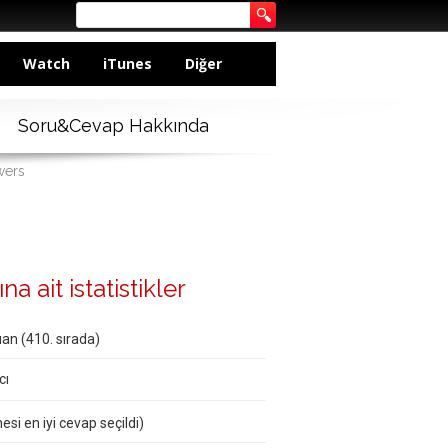
Watch
iTunes
Diğer
Soru&Cevap Hakkında
wers
a ait istatistikler
an (
410
. sırada)
cı
esi en iyi cevap seçildi)