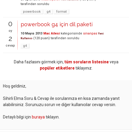
tarafından
soruldu
powerbook
g4
format
0
powerbook g4 için dil paketi
oy
10 Mayıs 2013
Mac Ailesi
kategorisinde
sinanpas
Yeni
2
(
120
puan)
tarafından
soruldu
Kullanıcı
cevap
g4
Daha fazlasını görmek için,
tüm soruların listesine
veya
popüler etiketlere
tıklayınız.
Hoş geldiniz,
Sihirli Elma Soru & Cevap ile sorularınıza en kısa zamanda yanıt
alabilirsiniz. Sorunuzu sorun ve diğer kullanıcılar cevap versin.
Detaylı bilgi için
buraya
tıklayın.