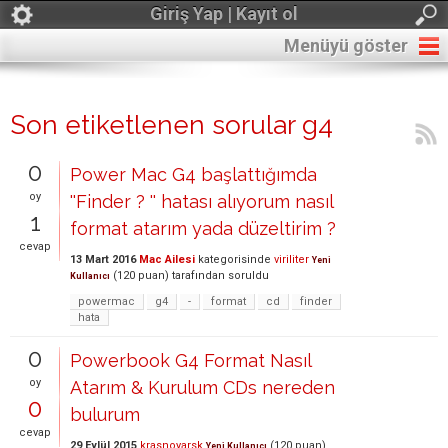
Giriş Yap | Kayıt ol
Menüyü göster
Son etiketlenen sorular g4
0
Power Mac G4 başlattığımda
oy
''Finder ? '' hatası alıyorum nasıl
1
format atarım yada düzeltirim ?
cevap
13 Mart 2016
Mac Ailesi
kategorisinde
viriliter
Yeni
(
120
puan)
tarafından
soruldu
Kullanıcı
powermac
g4
-
format
cd
finder
hata
0
Powerbook G4 Format Nasıl
oy
Atarım & Kurulum CDs nereden
0
bulurum
cevap
29 Eylül 2015
krasnoyarsk
(
120
puan)
Yeni Kullanıcı