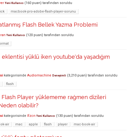
er
(
160
puan)
tarafından
soruldu
Yeni Kullanıcı
lick
macbook-pro-adobe-flash-player-sorunu
tlanmış Flash Bellek Yazma Problemi
uran
(
120
puan)
tarafından
soruldu
Yeni Kullanıcı
ormat
h eklentisi yüklü iken youtube'da yaşadığım
si
kategorisinde
Audiomachine
(
3,210
puan)
tarafından
soruldu
Deneyimli
flash
lash Player yüklememe rağmen dizileri
Neden olabilir?
si
kategorisinde
lfzcn
(
130
puan)
tarafından
soruldu
Yeni Kullanıcı
k-air
mac
apple
flash
player
mac-book-air