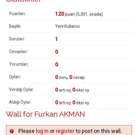
120
Puanları:
puan (
5,301
. sırada)
Başlık:
Yeni Kullanıcı
1
Soruları:
0
Cevapları:
0
Yorumları:
0
0
Oyları:
soru,
cevap
0
0
Verdiği Oylar:
artı oy,
eksi oy
0
0
Aldığı Oylar:
artı oy,
eksi oy
Wall for Furkan AKMAN
Please
log in
or
register
to post on this wall.