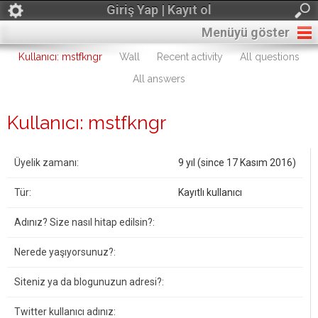
Giriş Yap | Kayıt ol
Menüyü göster
Kullanıcı: mstfkngr
Wall
Recent activity
All questions
All answers
Kullanıcı: mstfkngr
Üyelik zamanı:
9 yıl (since 17 Kasım 2016)
Tür:
Kayıtlı kullanıcı
Adınız? Size nasıl hitap edilsin?:
Nerede yaşıyorsunuz?:
Siteniz ya da blogunuzun adresi?:
Twitter kullanıcı adınız: