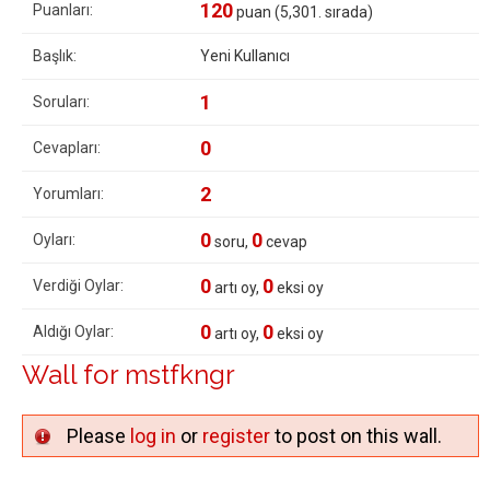
120
Puanları:
puan (
5,301
. sırada)
Başlık:
Yeni Kullanıcı
1
Soruları:
0
Cevapları:
2
Yorumları:
0
0
Oyları:
soru,
cevap
0
0
Verdiği Oylar:
artı oy,
eksi oy
0
0
Aldığı Oylar:
artı oy,
eksi oy
Wall for mstfkngr
Please
log in
or
register
to post on this wall.