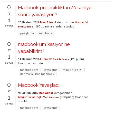
0
Macbook pro açıldıktan 20 saniye
oy
sonra yavaşlıyor ?
1
20 Haziran 2016
Mac Ailesi
kategorisinde
Maniac46
cevap
(
180
puan)
tarafından
soruldu
Yeni Kullanıcı
yavaşlama
macbook
0
macbook'um kasıyor ne
oy
yapabilirim?
1
14 Haziran 2016
kubra305
(
120
puan)
Yeni Kullanıcı
cevap
tarafından
soruldu
macbook-pro
yavaşlama
mac-virüs-dizi-
donma-takılma-macbook
0
Macbook Yavaşladı.
oy
9 Haziran 2016
Mac Ailesi
kategorisinde
1
AtagunBaltacioglu
(
320
puan)
tarafından
Yeni Kullanıcı
soruldu
cevap
macbook-pro
yavaşlama