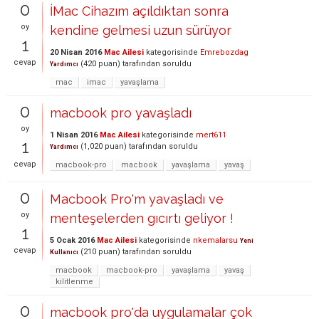
0
İMac Cihazım açıldıktan sonra
oy
kendine gelmesi uzun sürüyor
1
20 Nisan 2016
Mac Ailesi
kategorisinde
Emrebozdag
cevap
(
420
puan)
tarafından
soruldu
Yardımcı
mac
imac
yavaşlama
0
macbook pro yavaşladı
oy
1 Nisan 2016
Mac Ailesi
kategorisinde
mert611
1
(
1,020
puan)
tarafından
soruldu
Yardımcı
cevap
macbook-pro
macbook
yavaşlama
yavaş
0
Macbook Pro'm yavaşladı ve
oy
menteşelerden gıcırtı geliyor !
1
5 Ocak 2016
Mac Ailesi
kategorisinde
nkemalarsu
Yeni
cevap
(
210
puan)
tarafından
soruldu
Kullanıcı
macbook
macbook-pro
yavaşlama
yavaş
kilitlenme
0
macbook pro'da uygulamalar çok