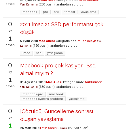
cevap
(
250
puan)
tarafından
soruldu
Yeni Kullanıcı
macbook
pro
sıvı
teması
yavaşlama
0
2011 imac 21 SSD performansı çok
oy
düşük
1
5 Eylül 2018
Mac Ailesi
kategorisinde
mucakaleyn
Yeni
cevap
(
120
puan)
tarafından
soruldu
Kullanıcı
imac
ssd
yavaşlama
0
Macbook pro çok kasıyor , Ssd
oy
almalımıyım ?
1
31 Ağustos 2018
Mac Ailesi
kategorisinde
buldurmert
cevap
(
380
puan)
tarafından
soruldu
Yeni Kullanıcı
macbook-pro
macbook
macbook-system-problem
yavaşlama
0
[Çözüldü] Güncelleme sonrası
oy
oluşan yavaşlama
1
26 Mart 2018
Fatih Şahin
(
27,630
puan)
Uzman