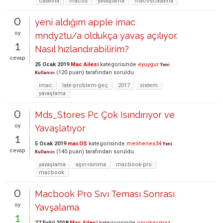
catalina
macos
yavaşlama
macoscatalina
0
yeni aldığım apple imac
oy
mndy2tu/a oldukça yavaş açılıyor.
1
Nasıl hızlandırabilirim?
cevap
25 Ocak 2019
Mac Ailesi
kategorisinde
eyuygur
Yeni
(
120
puan)
tarafından
soruldu
Kullanıcı
imac
late-problem-geç
2017
sistem
yavaşlama
0
Mds_Stores Pc Çok Isındırıyor ve
oy
Yavaşlatıyor
1
5 Ocak 2019
macOS
kategorisinde
melihenes34
Yeni
cevap
(
140
puan)
tarafından
soruldu
Kullanıcı
yavaşlama
aşırı-ısınma
macbook-pro
macbook
0
Macbook Pro Sıvı Teması Sonrası
oy
Yavşalama
1
27 Eylül 2018
Mac Ailesi
kategorisinde
onurkacmaz