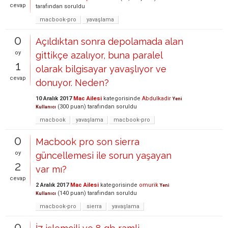
cevap
tarafından
soruldu
macbook-pro
yavaşlama
0
Açıldıktan sonra depolamada alan
oy
gittikçe azalıyor, buna paralel
1
olarak bilgisayar yavaşlıyor ve
cevap
donuyor. Neden?
10 Aralık 2017
Mac Ailesi
kategorisinde
Abdulkadir
Yeni
(
300
puan)
tarafından
soruldu
Kullanıcı
macbook
yavaşlama
macbook-pro
0
Macbook pro son sierra
oy
güncellemesi ile sorun yaşayan
2
var mı?
cevap
2 Aralık 2017
Mac Ailesi
kategorisinde
omurik
Yeni
(
140
puan)
tarafından
soruldu
Kullanıcı
macbook-pro
sierra
yavaşlama
0