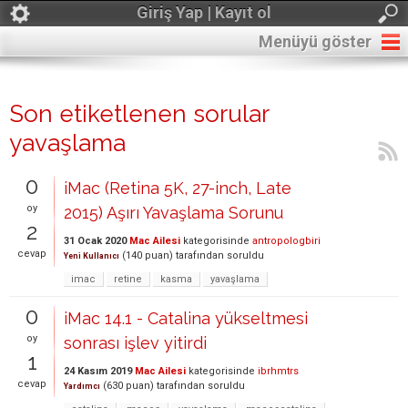
Giriş Yap | Kayıt ol
Menüyü göster
Son etiketlenen sorular
yavaşlama
0
iMac (Retina 5K, 27-inch, Late
oy
2015) Aşırı Yavaşlama Sorunu
2
31 Ocak 2020
Mac Ailesi
kategorisinde
antropologbiri
cevap
(
140
puan)
tarafından
soruldu
Yeni Kullanıcı
imac
retine
kasma
yavaşlama
0
iMac 14.1 - Catalina yükseltmesi
oy
sonrası işlev yitirdi
1
24 Kasım 2019
Mac Ailesi
kategorisinde
ibrhmtrs
cevap
(
630
puan)
tarafından
soruldu
Yardımcı