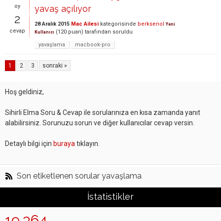
oy
yavaş açılıyor
2
28 Aralık 2015
Mac Ailesi
kategorisinde
berksenol
Yeni
cevap
(
120
puan)
tarafından
soruldu
Kullanıcı
yavaşlama
macbook-pro
1
2
3
sonraki »
Hoş geldiniz,
Sihirli Elma Soru & Cevap ile sorularınıza en kısa zamanda yanıt
alabilirsiniz. Sorunuzu sorun ve diğer kullanıcılar cevap versin.
Detaylı bilgi için
buraya
tıklayın.
Son etiketlenen sorular yavaşlama
İstatistikler
19,364