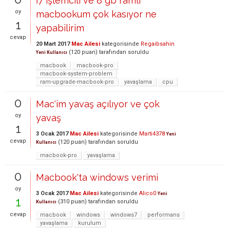
İ7 işlemcili ve 8 gb ramli
oy
macbookum çok kasıyor ne
1
yapabilirim
cevap
20 Mart 2017
Mac Ailesi
kategorisinde
Regaibsahin
(
120
puan)
tarafından
soruldu
Yeni Kullanıcı
macbook
macbook-pro
macbook-system-problem
ram-upgrade-macbook-pro
yavaşlama
cpu
0
Mac'im yavaş açılıyor ve çok
oy
yavaş
1
3 Ocak 2017
Mac Ailesi
kategorisinde
Marti4378
Yeni
cevap
(
120
puan)
tarafından
soruldu
Kullanıcı
macbook-pro
yavaşlama
0
Macbook'ta windows verimi
oy
3 Ocak 2017
Mac Ailesi
kategorisinde
Alico0
Yeni
1
(
310
puan)
tarafından
soruldu
Kullanıcı
cevap
macbook
windows
windows7
performans
yavaşlama
kurulum