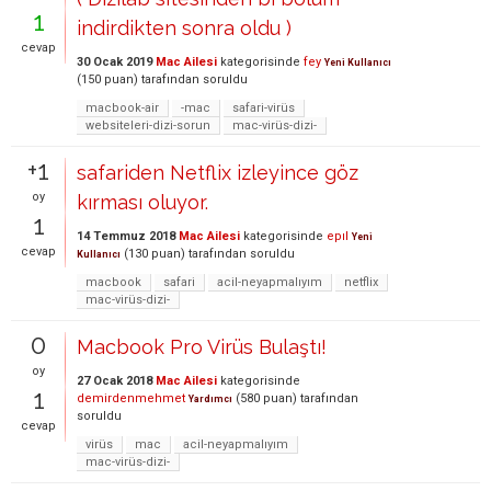
1
indirdikten sonra oldu )
cevap
30 Ocak 2019
Mac Ailesi
kategorisinde
fey
Yeni Kullanıcı
(
150
puan)
tarafından
soruldu
macbook-air
-mac
safari-virüs
websiteleri-dizi-sorun
mac-virüs-dizi-
+1
safariden Netflix izleyince göz
oy
kırması oluyor.
1
14 Temmuz 2018
Mac Ailesi
kategorisinde
epıl
Yeni
cevap
(
130
puan)
tarafından
soruldu
Kullanıcı
macbook
safari
acil-neyapmalıyım
netflix
mac-virüs-dizi-
0
Macbook Pro Virüs Bulaştı!
oy
27 Ocak 2018
Mac Ailesi
kategorisinde
1
demirdenmehmet
(
580
puan)
tarafından
Yardımcı
soruldu
cevap
virüs
mac
acil-neyapmalıyım
mac-virüs-dizi-