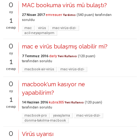
0
MAC bookuma virüs mü bulaştı?
oy
27 Nisan 2017
emreauer
(
540
puan)
tarafından
Yardımcı
1
soruldu
cevap
mac
virüs
mac-virüs-dizi-
acil-neyapmalıyım
0
mac e virüs bulaşmış olabilir mi?
oy
7 Temmuz 2016
darly
(
120
puan)
Yeni Kullanıcı
1
tarafından
soruldu
cevap
macbook-air-virüs
mac-virüs-dizi-
0
macbook'um kasıyor ne
oy
yapabilirim?
1
14 Haziran 2016
kubra305
(
120
puan)
Yeni Kullanıcı
cevap
tarafından
soruldu
macbook-pro
yavaşlama
mac-virüs-dizi-
donma-takılma-macbook
0
Virüs uyarısı