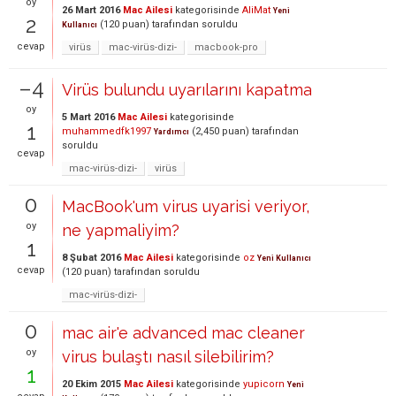
oy
26 Mart 2016
Mac Ailesi
kategorisinde
AliMat
Yeni
2
(
120
puan)
tarafından
soruldu
Kullanıcı
cevap
virüs
mac-virüs-dizi-
macbook-pro
–4
Virüs bulundu uyarılarını kapatma
oy
5 Mart 2016
Mac Ailesi
kategorisinde
1
muhammedfk1997
(
2,450
puan)
tarafından
Yardımcı
soruldu
cevap
mac-virüs-dizi-
virüs
0
MacBook'um virus uyarisi veriyor,
oy
ne yapmaliyim?
1
8 Şubat 2016
Mac Ailesi
kategorisinde
oz
Yeni Kullanıcı
cevap
(
120
puan)
tarafından
soruldu
mac-virüs-dizi-
0
mac air'e advanced mac cleaner
oy
virus bulaştı nasıl silebilirim?
1
20 Ekim 2015
Mac Ailesi
kategorisinde
yupicorn
Yeni