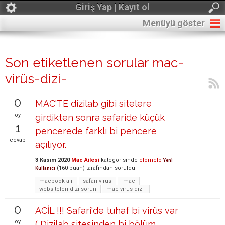
Giriş Yap | Kayıt ol
Menüyü göster
Son etiketlenen sorular mac-
virüs-dizi-
0
MAC'TE dizilab gibi sitelere
oy
girdikten sonra safaride küçük
1
pencerede farklı bi pencere
cevap
açılıyor.
3 Kasım 2020
Mac Ailesi
kategorisinde
elomelo
Yeni
(
160
puan)
tarafından
soruldu
Kullanıcı
macbook-air
safari-virüs
-mac
websiteleri-dizi-sorun
mac-virüs-dizi-
0
ACİL !!! Safari'de tuhaf bi virüs var
oy
( Dizilab sitesinden bi bölüm