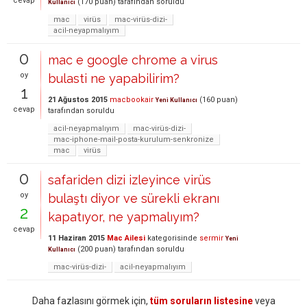
cevap
(
170
puan)
tarafından
soruldu
Kullanıcı
mac
virüs
mac-virüs-dizi-
acil-neyapmalıyım
0
mac e google chrome a virus
oy
bulasti ne yapabilirim?
1
21 Ağustos 2015
macbookair
(
160
puan)
Yeni Kullanıcı
cevap
tarafından
soruldu
acil-neyapmalıyım
mac-virüs-dizi-
mac-iphone-mail-posta-kurulum-senkronize
mac
virüs
0
safariden dizi izleyince virüs
oy
bulaştı diyor ve sürekli ekranı
2
kapatıyor, ne yapmalıyım?
cevap
11 Haziran 2015
Mac Ailesi
kategorisinde
sermir
Yeni
(
200
puan)
tarafından
soruldu
Kullanıcı
mac-virüs-dizi-
acil-neyapmalıyım
Daha fazlasını görmek için,
tüm soruların listesine
veya