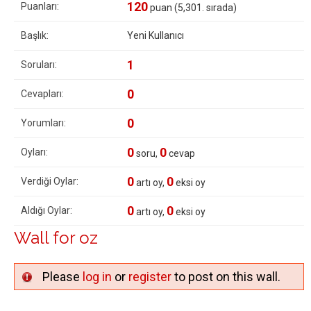
120
Puanları:
puan (
5,301
. sırada)
Başlık:
Yeni Kullanıcı
1
Soruları:
0
Cevapları:
0
Yorumları:
0
0
Oyları:
soru,
cevap
0
0
Verdiği Oylar:
artı oy,
eksi oy
0
0
Aldığı Oylar:
artı oy,
eksi oy
Wall for oz
Please
log in
or
register
to post on this wall.