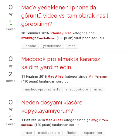
0
Mac'e yedeklenen Iphone'da
oy
görüntü video vs. tam olarak nasıl
1
görebilirim?
cevap
20 Temmuz 2016
iPhone / iPad
kategorisinde
kzbnkrgz
(
190
puan)
tarafından
soruldu
Yeni Kullanıcı
-iphone
-yedekleme
-mac
0
Macbook pro almakta kararsiz
oy
kaldim ,yardim edin
2
11 Haziran 2016
Mac Ailesi
kategorisinde
Miri
Yardımcı
cevap
(
410
puan)
tarafından
soruldu
macbook-pro-retina-13
macbook-pro
-mac
0
Neden dosyamı klasöre
oy
kopyalayamıyorum?
1
1 Haziran 2014
Mac Ailesi
kategorisinde
galaxygirl
Yeni
cevap
(
120
puan)
tarafından
soruldu
Kullanıcı
-mac
macbook-pro
-finder
-kapanmıyor