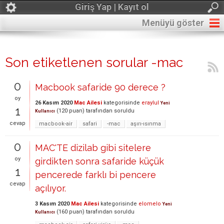
Giriş Yap | Kayıt ol
Menüyü göster
Son etiketlenen sorular -mac
0
Macbook safaride 90 derece ?
oy
26 Kasım 2020
Mac Ailesi
kategorisinde
eraylul
Yeni
1
(
120
puan)
tarafından
soruldu
Kullanıcı
cevap
macbook-air
safari
-mac
aşırı-ısınma
0
MAC'TE dizilab gibi sitelere
oy
girdikten sonra safaride küçük
1
pencerede farklı bi pencere
cevap
açılıyor.
3 Kasım 2020
Mac Ailesi
kategorisinde
elomelo
Yeni
(
160
puan)
tarafından
soruldu
Kullanıcı