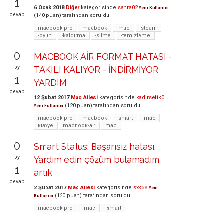
1
6 Ocak 2018
Diğer
kategorisinde
sahra02
Yeni Kullanıcı
cevap
(
140
puan)
tarafından
soruldu
macbook-pro
macbook
-mac
-steam
-oyun
-kaldırma
-silme
-temizleme
0
MACBOOK AİR FORMAT HATASI -
oy
TAKILI KALIYOR - İNDİRMİYOR
1
YARDIM
cevap
12 Şubat 2017
Mac Ailesi
kategorisinde
kadirsefik0
(
120
puan)
tarafından
soruldu
Yeni Kullanıcı
macbook-pro
macbook
-smart
-mac
klavye
macbook-air
mac
0
Smart Status: Başarısız hatası.
oy
Yardım edin çözüm bulamadım
1
artık
cevap
2 Şubat 2017
Mac Ailesi
kategorisinde
sxk58
Yeni
(
120
puan)
tarafından
soruldu
Kullanıcı
macbook-pro
-mac
-smart