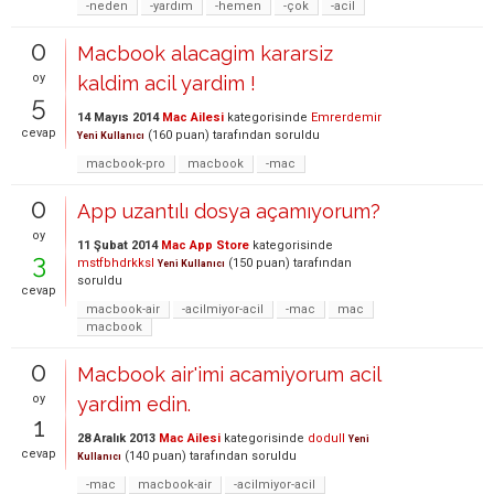
-neden
-yardım
-hemen
-çok
-acil
0
Macbook alacagim kararsiz
oy
kaldim acil yardim !
5
14 Mayıs 2014
Mac Ailesi
kategorisinde
Emrerdemir
cevap
(
160
puan)
tarafından
soruldu
Yeni Kullanıcı
macbook-pro
macbook
-mac
0
App uzantılı dosya açamıyorum?
oy
11 Şubat 2014
Mac App Store
kategorisinde
3
mstfbhdrkksl
(
150
puan)
tarafından
Yeni Kullanıcı
soruldu
cevap
macbook-air
-acilmiyor-acil
-mac
mac
macbook
0
Macbook air'imi acamiyorum acil
oy
yardim edin.
1
28 Aralık 2013
Mac Ailesi
kategorisinde
dodull
Yeni
cevap
(
140
puan)
tarafından
soruldu
Kullanıcı
-mac
macbook-air
-acilmiyor-acil