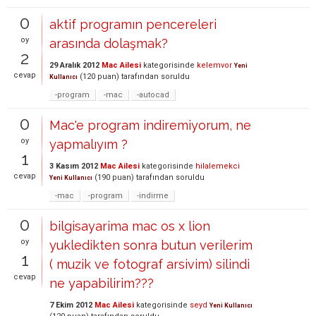
0
aktif programın pencereleri
oy
arasında dolaşmak?
2
29 Aralık 2012
Mac Ailesi
kategorisinde
kelemvor
Yeni
cevap
(
120
puan)
tarafından
soruldu
Kullanıcı
-program
-mac
-autocad
0
Mac'e program indiremiyorum, ne
oy
yapmalıyım ?
1
3 Kasım 2012
Mac Ailesi
kategorisinde
hilalemekci
cevap
(
190
puan)
tarafından
soruldu
Yeni Kullanıcı
-mac
-program
-indirme
0
bilgisayarima mac os x lion
oy
yukledikten sonra butun verilerim
1
( muzik ve fotograf arsivim) silindi
cevap
ne yapabilirim???
7 Ekim 2012
Mac Ailesi
kategorisinde
seyd
Yeni Kullanıcı