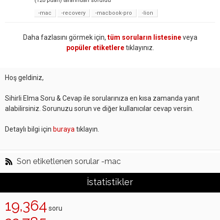
(
120
puan)
tarafından
soruldu
-mac
-recovery
-macbook-pro
-lion
Daha fazlasını görmek için,
tüm soruların listesine
veya
popüler etiketlere
tıklayınız.
Hoş geldiniz,
Sihirli Elma Soru & Cevap ile sorularınıza en kısa zamanda yanıt
alabilirsiniz. Sorunuzu sorun ve diğer kullanıcılar cevap versin.
Detaylı bilgi için
buraya
tıklayın.
Son etiketlenen sorular -mac
İstatistikler
19,364
soru