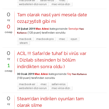
macbook-air
safari-virüs
-mac
websiteleri-dizi-sorun
mac-virüs-dizi-
0
Tam olarak nasıl yani mesela date
oy
0224235618 gibi mi
0
24 Şubat 2019
Mac Ailesi
kategorisinde
Senolyz
Yeni
cevap
(
120
puan)
tarafından
soruldu
Kullanıcı
macbook
macbook-pro
-mac
-oyun
-steam
0
ACİL !!! Safari'de tuhaf bi virüs var
oy
( Dizilab sitesinden bi bölüm
1
indirdikten sonra oldu )
cevap
30 Ocak 2019
Mac Ailesi
kategorisinde
fey
Yeni Kullanıcı
(
150
puan)
tarafından
soruldu
macbook-air
-mac
safari-virüs
websiteleri-dizi-sorun
mac-virüs-dizi-
0
Steam'dan indirilen oyunları tam
oy
olarak silme