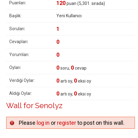
120
Puanları:
puan (
5,301
. sırada)
Başlık:
Yeni Kullanıcı
1
Soruları:
0
Cevapları:
0
Yorumları:
0
0
Oyları:
soru,
cevap
0
0
Verdiği Oylar:
artı oy,
eksi oy
0
0
Aldığı Oylar:
artı oy,
eksi oy
Wall for Senolyz
Please
log in
or
register
to post on this wall.