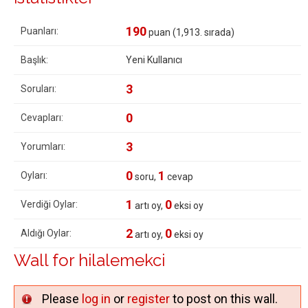
190
Puanları:
puan (
1,913
. sırada)
Başlık:
Yeni Kullanıcı
3
Soruları:
0
Cevapları:
3
Yorumları:
0
1
Oyları:
soru,
cevap
1
0
Verdiği Oylar:
artı oy,
eksi oy
2
0
Aldığı Oylar:
artı oy,
eksi oy
Wall for hilalemekci
Please
log in
or
register
to post on this wall.