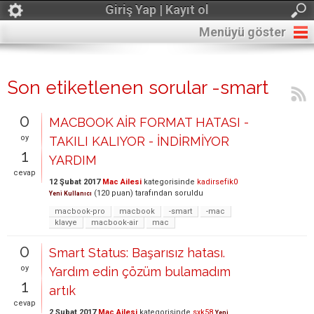
Giriş Yap | Kayıt ol
Menüyü göster
Son etiketlenen sorular -smart
0
MACBOOK AİR FORMAT HATASI -
oy
TAKILI KALIYOR - İNDİRMİYOR
1
YARDIM
cevap
12 Şubat 2017
Mac Ailesi
kategorisinde
kadirsefik0
(
120
puan)
tarafından
soruldu
Yeni Kullanıcı
macbook-pro
macbook
-smart
-mac
klavye
macbook-air
mac
0
Smart Status: Başarısız hatası.
oy
Yardım edin çözüm bulamadım
1
artık
cevap
2 Şubat 2017
Mac Ailesi
kategorisinde
sxk58
Yeni