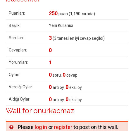
250
Puanları:
puan (
1,190
. sırada)
Başlık:
Yeni Kullanıcı
3
Soruları:
(
3
tanesi en iyi cevap seçildi)
0
Cevapları:
1
Yorumları:
0
0
Oyları:
soru,
cevap
0
0
Verdiği Oylar:
artı oy,
eksi oy
0
0
Aldığı Oylar:
artı oy,
eksi oy
Wall for onurkacmaz
Please
log in
or
register
to post on this wall.