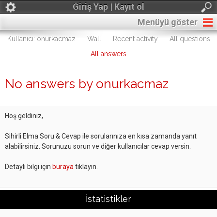
Giriş Yap | Kayıt ol
Menüyü göster
Kullanıcı: onurkacmaz
Wall
Recent activity
All questions
All answers
No answers by onurkacmaz
Hoş geldiniz,
Sihirli Elma Soru & Cevap ile sorularınıza en kısa zamanda yanıt
alabilirsiniz. Sorunuzu sorun ve diğer kullanıcılar cevap versin.
Detaylı bilgi için
buraya
tıklayın.
İstatistikler