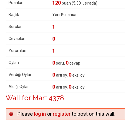
120
Puanları:
puan (
5,301
. sırada)
Başlık:
Yeni Kullanıcı
1
Soruları:
0
Cevapları:
1
Yorumları:
0
0
Oyları:
soru,
cevap
0
0
Verdiği Oylar:
artı oy,
eksi oy
0
0
Aldığı Oylar:
artı oy,
eksi oy
Wall for Marti4378
Please
log in
or
register
to post on this wall.