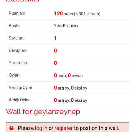
120
Puanları:
puan (
5,301
. sırada)
Başlık:
Yeni Kullanıcı
1
Soruları:
0
Cevapları:
0
Yorumları:
0
0
Oyları:
soru,
cevap
0
0
Verdiği Oylar:
artı oy,
eksi oy
0
0
Aldığı Oylar:
artı oy,
eksi oy
Wall for geylanzeynep
Please
log in
or
register
to post on this wall.