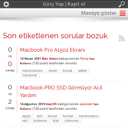
Giriş Yap | Kayıt ol
Menüyü göster
Son etiketlenen sorular bozuk
0
Macbook Pro A1502 Ekranı
oy
10 Nisan 2021
Mac Ailesi
kategorisinde
ftholy
Yeni
0
(
120
puan)
tarafından
soruldu
Kullanıcı
cevap
macbook-pro
ekran
bozuk
satılık
macbook
0
Macbook PRO SSD Görmüyor Acil
oy
Yardım
2
16 Ağustos 2019
macOS
kategorisinde
savassar
Yeni
cevap
(
120
puan)
tarafından
soruldu
Kullanıcı
apple
ssd
bozuk
format
macbookpro
veri
kurtarma
dizk
izlencesi