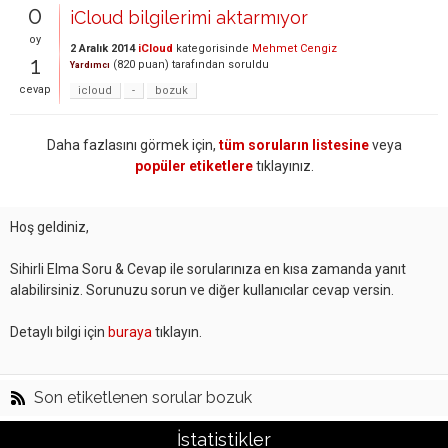
0
iCloud bilgilerimi aktarmıyor
oy
2 Aralık 2014
iCloud
kategorisinde
Mehmet Cengiz
1
(
820
puan)
tarafından
soruldu
Yardımcı
cevap
icloud
-
bozuk
Daha fazlasını görmek için,
tüm soruların listesine
veya
popüler etiketlere
tıklayınız.
Hoş geldiniz,
Sihirli Elma Soru & Cevap ile sorularınıza en kısa zamanda yanıt
alabilirsiniz. Sorunuzu sorun ve diğer kullanıcılar cevap versin.
Detaylı bilgi için
buraya
tıklayın.
Son etiketlenen sorular bozuk
İstatistikler