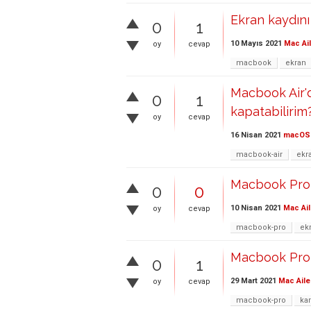
Ekran kaydını
0
1
10 Mayıs 2021
Mac Ai
oy
cevap
macbook
ekran
Macbook Air'
0
1
kapatabilirim
oy
cevap
16 Nisan 2021
macOS
macbook-air
ekr
Macbook Pro 
0
0
10 Nisan 2021
Mac Ail
oy
cevap
macbook-pro
ek
Macbook Pro 
0
1
29 Mart 2021
Mac Aile
oy
cevap
macbook-pro
ka