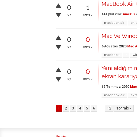
MacBook Air t
0
1
14 Eylül 2020
macOS
k
oy
cevap
macbook-air
ekr
Mac Ve Windo
0
0
6 Ağustos 2020
Mac A
oy
cevap
macbook
-
wi
Yeni aldığım
0
0
ekran kararıy
oy
cevap
12 Temmuz 2020
Mac 
macbook-air
ekr
...
1
2
3
4
5
6
12
sonraki »
İletişim