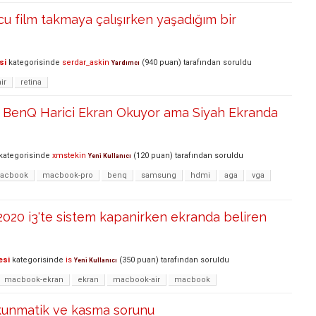
u film takmaya çalışırken yaşadığım bir
si
kategorisinde
serdar_askin
(
940
puan)
tarafından
soruldu
Yardımcı
ir
retina
BenQ Harici Ekran Okuyor ama Siyah Ekranda
kategorisinde
xmstekin
(
120
puan)
tarafından
soruldu
Yeni Kullanıcı
acbook
macbook-pro
benq
samsung
hdmi
aga
vga
020 i3'te sistem kapanirken ekranda beliren
esi
kategorisinde
is
(
350
puan)
tarafından
soruldu
Yeni Kullanıcı
macbook-ekran
ekran
macbook-air
macbook
kunmatik ve kasma sorunu