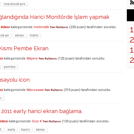
macbook-pro
ağlandığında Harici Monitörde İşlem yapmak
Ailesi
kategorisinde
melinistik
(
230
puan)
tarafından
soruldu
Yeni Kullanıcı
k-air
ekran
hdmi
1
Kısmı Pembe Ekran
si
kategorisinde
Majere
(
120
puan)
tarafından
soruldu
Yeni Kullanıcı
pembe
kısayolu icon
si
kategorisinde
Macossxxx
(
310
puan)
tarafından
soruldu
Yeni Kullanıcı
n
011 early harici ekran bağlama.
ilesi
kategorisinde
Gizo K
(
120
puan)
tarafından
soruldu
Yeni Kullanıcı
1
early
harici
ekran