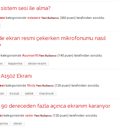
 sistem sesi ile alma?
lesi
kategorisinde
exlaware
(
360
puan)
tarafından
soruldu
Yeni Kullanıcı
de ekran resmi çekerken mikrofonumu nasıl
?
kategorisinde
Asuman93
(
140
puan)
tarafından
soruldu
Yeni Kullanıcı
an
kapanma
ekran-resmi
A1502 Ekranı
esi
kategorisinde
ftholy
(
120
puan)
tarafından
soruldu
Yeni Kullanıcı
ran
bozuk
satılık
macbook
90 dereceden fazla açınca ekranım kararıyor
si
kategorisinde
vader
(
120
puan)
tarafından
soruldu
Yeni Kullanıcı
rarma
ekran