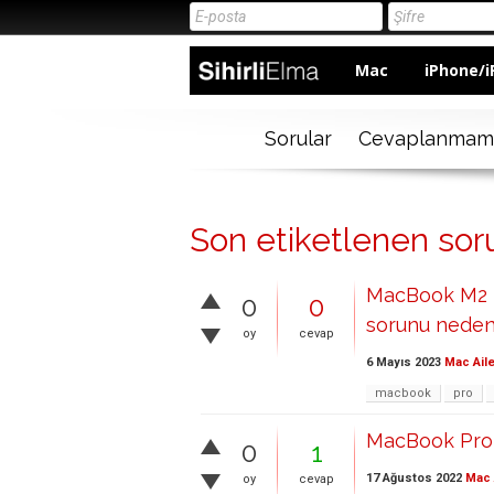
Mac
iPhone/i
Sorular
Cevaplanmam
Son etiketlenen sor
MacBook M2 P
0
0
sorunu neden
oy
cevap
6 Mayıs 2023
Mac Aile
macbook
pro
MacBook Pro 
0
1
17 Ağustos 2022
Mac 
oy
cevap