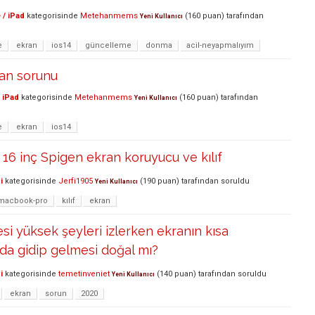
 / iPad
kategorisinde
Metehanmems
(
160
puan)
tarafından
Yeni Kullanıcı
e
ekran
ios14
güncelleme
donma
acil-neyapmalıyım
ran sorunu
 iPad
kategorisinde
Metehanmems
(
160
puan)
tarafından
Yeni Kullanıcı
e
ekran
ios14
6 inç Spigen ekran koruyucu ve kılıf
i
kategorisinde
Jerfi1905
(
190
puan)
tarafından
soruldu
Yeni Kullanıcı
macbook-pro
kılıf
ekran
esi yüksek şeyleri izlerken ekranın kısa
ada gidip gelmesi doğal mı?
i
kategorisinde
temetinveniet
(
140
puan)
tarafından
soruldu
Yeni Kullanıcı
ekran
sorun
2020