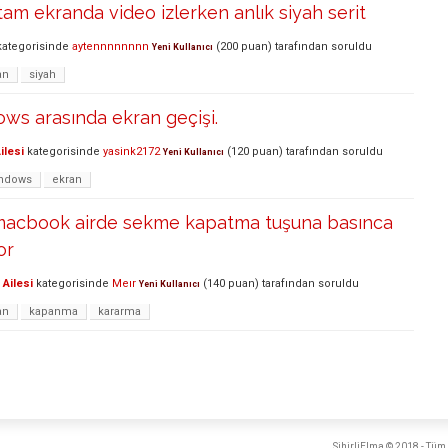
am ekranda video izlerken anlık siyah serit
ategorisinde
aytennnnnnnn
(
200
puan)
tarafından
soruldu
Yeni Kullanıcı
an
siyah
ws arasında ekran geçişi.
ilesi
kategorisinde
yasink2172
(
120
puan)
tarafından
soruldu
Yeni Kullanıcı
ndows
ekran
 macbook airde sekme kapatma tuşuna basınca
or
Ailesi
kategorisinde
Meır
(
140
puan)
tarafından
soruldu
Yeni Kullanıcı
an
kapanma
kararma
SihirliElma © 2018 - Tüm 