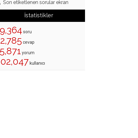
Son etiketlenen sorular ekran
İstatistikler
19,364
soru
22,785
cevap
5,871
yorum
202,047
kullanıcı