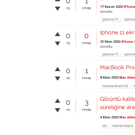
0
1
17 Kasım 2020
iPhone
oy
cevap
soruldu
iphone-11
iphon
İphone 11 ek
0
0
23 Ekim 2020
iPhone /
oy
cevap
soruldu
iphone-11
iphon
MacBook Pro 1
0
1
8 Ekim 2020
Mac Ailes
oy
cevap
macbook-pro16
Görüntü kalit
0
3
süreliğine ar
oy
cevap
4 Ekim 2020
Mac Ailes
öa
macbookpro