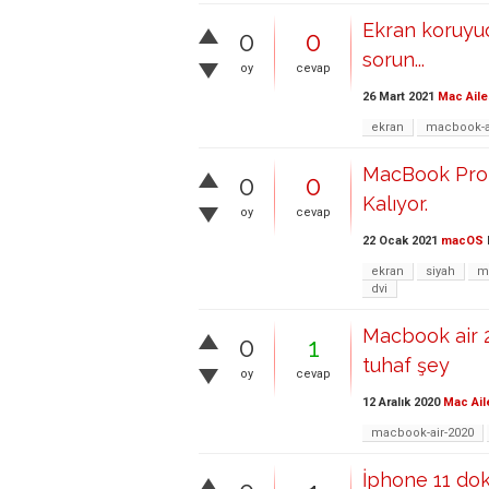
Ekran koruyuc
0
0
sorun...
oy
cevap
26 Mart 2021
Mac Aile
ekran
macbook-a
MacBook Pro 
0
0
Kalıyor.
oy
cevap
22 Ocak 2021
macOS
ekran
siyah
m
dvi
Macbook air 2
0
1
tuhaf şey
oy
cevap
12 Aralık 2020
Mac Ail
macbook-air-2020
İphone 11 do