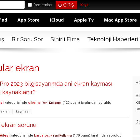
Remember
Kayıt
Pad
App Store
iCloud
Apple Tv
Mac App Store
ış
Bir Soru Sor
Sihirli Elma
Teknoloji Haberleri
ular ekran
Ho
ro 2023 bilgisayarımda ani ekran kayması
 kaynaklanır?
Si
kı
si
kategorisinde
ctkemal
(
120
puan)
tarafından
soruldu
Yeni Kullanıcı
so
ekran
kayması
De
ekran sorunu
Ailesi
kategorisinde
barbaros_y
(
170
puan)
tarafından
soruldu
Yeni Kullanıcı