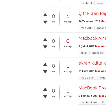
macbook
ekran
Çift Ekran B
0
1
26 Temmuz 2022
Mac 
oy
cevap
mac-2017
macboo
Macbook Air 
0
0
1 Şubat 2022
Mac Aile
oy
cevap
ekran
macbook
ekran kilitle 
0
1
21 Ekim 2021
Mac Aile
oy
cevap
mac-os-lion
ekra
MacBook Pro 2
0
1
5 Temmuz 2021
Mac A
oy
cevap
macbookpro
201