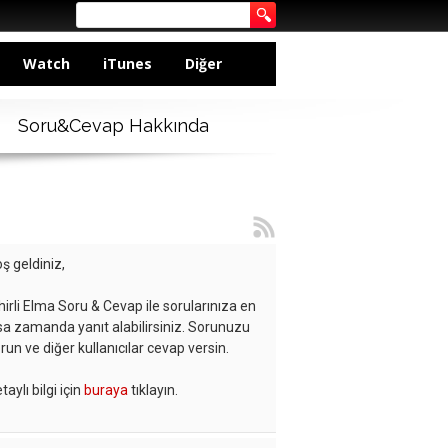
Watch
iTunes
Diğer
Soru&Cevap Hakkında
ş geldiniz,
hirli Elma Soru & Cevap ile sorularınıza en
sa zamanda yanıt alabilirsiniz. Sorunuzu
run ve diğer kullanıcılar cevap versin.
taylı bilgi için
buraya
tıklayın.