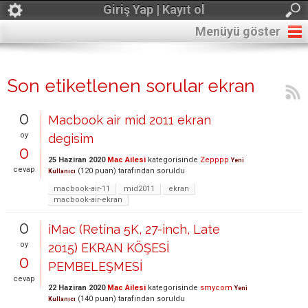
Giriş Yap | Kayıt ol
Menüyü göster
Son etiketlenen sorular ekran
0
Macbook air mid 2011 ekran
oy
degisim
0
25 Haziran 2020
Mac Ailesi
kategorisinde
Zepppp
Yeni
cevap
(
120
puan)
tarafından
soruldu
Kullanıcı
macbook-air-11
mid2011
ekran
macbook-air-ekran
0
iMac (Retina 5K, 27-inch, Late
oy
2015) EKRAN KÖŞESİ
0
PEMBELEŞMESİ
cevap
22 Haziran 2020
Mac Ailesi
kategorisinde
smycom
Yeni
(
140
puan)
tarafından
soruldu
Kullanıcı