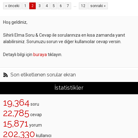
...
« önceki
1
2
3
4
5
6
7
12
sonraki »
Hoş geldiniz,
Sihirli Elma Soru & Cevap ile sorularınıza en kısa zamanda yanıt
alabilirsiniz. Sorunuzu sorun ve diğer kullanıcılar cevap versin.
Detaylı bilgi için
buraya
tıklayın.
Son etiketlenen sorular ekran
İstatistikler
19,364
soru
22,785
cevap
15,871
yorum
202,330
kullanıcı