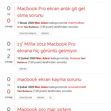
0
Macbook Pro ekran anlık git gel
oy
olma sorunu
0
1 Nisan 2020
Mac Ailesi
kategorisinde
mahmuthan
cevap
acar
(
120
puan)
tarafından
soruldu
Yeni Kullanıcı
macbookpro
ekran
0
13" Mitte 2012 Macbook Pro
oy
ekrana hiç görüntü gelmiyor.
2
12 Şubat 2020
Mac Ailesi
kategorisinde
Shadow
Yeni
cevap
(
120
puan)
tarafından
soruldu
Kullanıcı
ekran
0
macbook ekran kayma sorunu
oy
6 Şubat 2020
Mac Ailesi
kategorisinde
onursahin645
0
(
120
puan)
tarafından
soruldu
Yeni Kullanıcı
cevap
macbook
ekran
iz
0
Macbook pro mac sistem