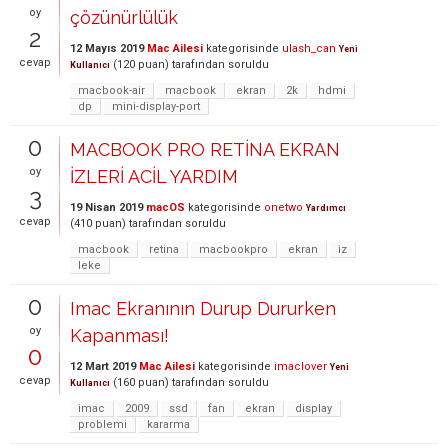
oy
çözünürlülük
2
12 Mayıs 2019
Mac Ailesi
kategorisinde
ulash_can
Yeni
cevap
(
120
puan)
tarafından
soruldu
Kullanıcı
macbook-air
macbook
ekran
2k
hdmi
dp
mini-display-port
0
MACBOOK PRO RETİNA EKRAN
oy
İZLERİ ACİL YARDIM
3
19 Nisan 2019
macOS
kategorisinde
onetwo
Yardımcı
cevap
(
410
puan)
tarafından
soruldu
macbook
retina
macbookpro
ekran
iz
leke
0
Imac Ekranının Durup Dururken
oy
Kapanması!
0
12 Mart 2019
Mac Ailesi
kategorisinde
imaclover
Yeni
cevap
(
160
puan)
tarafından
soruldu
Kullanıcı
imac
2009
ssd
fan
ekran
display
problemi
kararma