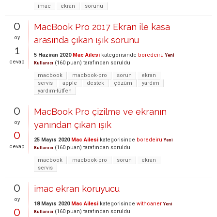
imac
ekran
sorunu
0
MacBook Pro 2017 Ekran ile kasa
oy
arasında çıkan ışık sorunu
1
5 Haziran 2020
Mac Ailesi
kategorisinde
boredeiru
Yeni
cevap
(
160
puan)
tarafından
soruldu
Kullanıcı
macbook
macbook-pro
sorun
ekran
servis
apple
destek
çözüm
yardım
yardım-lütfen
0
MacBook Pro çizilme ve ekranın
oy
yanından çıkan ışık
0
25 Mayıs 2020
Mac Ailesi
kategorisinde
boredeiru
Yeni
cevap
(
160
puan)
tarafından
soruldu
Kullanıcı
macbook
macbook-pro
sorun
ekran
servis
0
imac ekran koruyucu
oy
18 Mayıs 2020
Mac Ailesi
kategorisinde
withcaner
Yeni
0
(
160
puan)
tarafından
soruldu
Kullanıcı