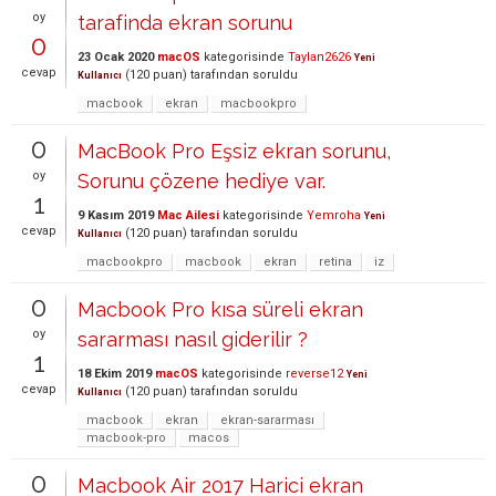
oy
tarafinda ekran sorunu
0
23 Ocak 2020
macOS
kategorisinde
Taylan2626
Yeni
cevap
(
120
puan)
tarafından
soruldu
Kullanıcı
macbook
ekran
macbookpro
0
MacBook Pro Eşsiz ekran sorunu,
oy
Sorunu çözene hediye var.
1
9 Kasım 2019
Mac Ailesi
kategorisinde
Yemroha
Yeni
cevap
(
120
puan)
tarafından
soruldu
Kullanıcı
macbookpro
macbook
ekran
retina
iz
0
Macbook Pro kısa süreli ekran
oy
sararması nasıl giderilir ?
1
18 Ekim 2019
macOS
kategorisinde
reverse12
Yeni
cevap
(
120
puan)
tarafından
soruldu
Kullanıcı
macbook
ekran
ekran-sararması
macbook-pro
macos
0
Macbook Air 2017 Harici ekran