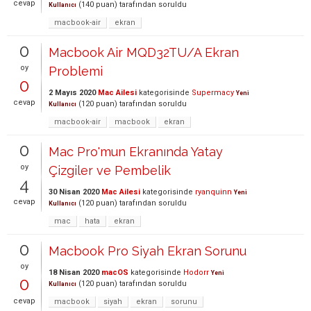
cevap
(
140
puan)
tarafından
soruldu
Kullanıcı
macbook-air
ekran
0
Macbook Air MQD32TU/A Ekran
oy
Problemi
0
2 Mayıs 2020
Mac Ailesi
kategorisinde
Supermacy
Yeni
cevap
(
120
puan)
tarafından
soruldu
Kullanıcı
macbook-air
macbook
ekran
0
Mac Pro'mun Ekranında Yatay
oy
Çizgiler ve Pembelik
4
30 Nisan 2020
Mac Ailesi
kategorisinde
ryanquinn
Yeni
cevap
(
120
puan)
tarafından
soruldu
Kullanıcı
mac
hata
ekran
0
Macbook Pro Siyah Ekran Sorunu
oy
18 Nisan 2020
macOS
kategorisinde
Hodorr
Yeni
0
(
120
puan)
tarafından
soruldu
Kullanıcı
cevap
macbook
siyah
ekran
sorunu