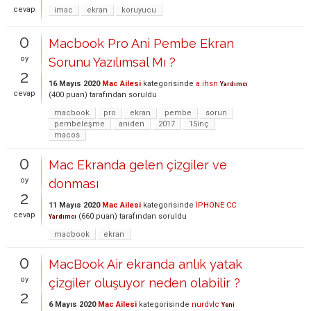
cevap
imac
ekran
koruyucu
0
Macbook Pro Ani Pembe Ekran
oy
Sorunu Yazılımsal Mı ?
2
16 Mayıs 2020
Mac Ailesi
kategorisinde
a.ihsn
Yardımcı
cevap
(
400
puan)
tarafından
soruldu
macbook
pro
ekran
pembe
sorun
pembeleşme
aniden
2017
15inç
macos
0
Mac Ekranda gelen çizgiler ve
oy
donması
2
11 Mayıs 2020
Mac Ailesi
kategorisinde
İPHONE CC
cevap
(
660
puan)
tarafından
soruldu
Yardımcı
macbook
ekran
0
MacBook Air ekranda anlık yatak
oy
çizgiler oluşuyor neden olabilir ?
2
6 Mayıs 2020
Mac Ailesi
kategorisinde
nurdvlc
Yeni