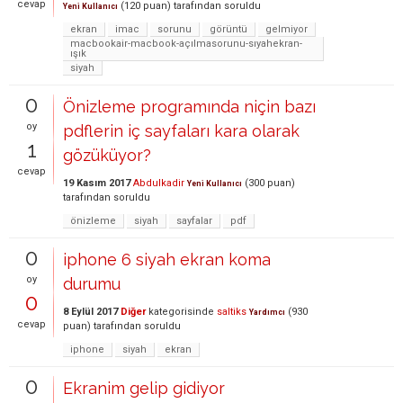
cevap
(
120
puan)
tarafından
soruldu
Yeni Kullanıcı
ekran
imac
sorunu
görüntü
gelmiyor
macbookair-macbook-açılmasorunu-sıyahekran-
ışık
siyah
0
Önizleme programında niçin bazı
oy
pdflerin iç sayfaları kara olarak
1
gözüküyor?
cevap
19 Kasım 2017
Abdulkadir
(
300
puan)
Yeni Kullanıcı
tarafından
soruldu
önizleme
siyah
sayfalar
pdf
0
iphone 6 siyah ekran koma
oy
durumu
0
8 Eylül 2017
Diğer
kategorisinde
saltiks
(
930
Yardımcı
cevap
puan)
tarafından
soruldu
iphone
siyah
ekran
0
Ekranim gelip gidiyor