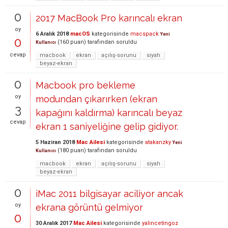
0
2017 MacBook Pro karıncalı ekran
oy
6 Aralık 2018
macOS
kategorisinde
macspack
Yeni
0
(
160
puan)
tarafından
soruldu
Kullanıcı
cevap
macbook
ekran
açılış-sorunu
siyah
beyaz-ekran
0
Macbook pro bekleme
oy
modundan çıkarırken (ekran
3
kapağını kaldırma) karıncalı beyaz
cevap
ekran 1 saniyeliğine gelip gidiyor.
5 Haziran 2018
Mac Ailesi
kategorisinde
atakanzky
Yeni
(
180
puan)
tarafından
soruldu
Kullanıcı
macbook
ekran
açılış-sorunu
siyah
beyaz-ekran
0
iMac 2011 bilgisayar aciliyor ancak
oy
ekrana görüntü gelmiyor
0
30 Aralık 2017
Mac Ailesi
kategorisinde
yalincetingoz