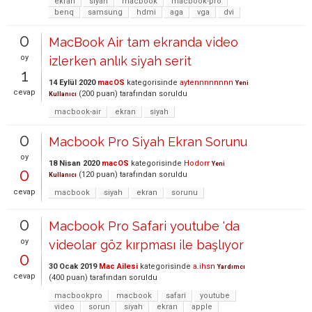
ekran
siyah
macbook
macbook-pro
benq
samsung
hdmi
aga
vga
dvi
0
MacBook Air tam ekranda video
oy
izlerken anlık siyah serit
1
14 Eylül 2020
macOS
kategorisinde
aytennnnnnnn
Yeni
cevap
(
200
puan)
tarafından
soruldu
Kullanıcı
macbook-air
ekran
siyah
0
Macbook Pro Siyah Ekran Sorunu
oy
18 Nisan 2020
macOS
kategorisinde
Hodorr
Yeni
0
(
120
puan)
tarafından
soruldu
Kullanıcı
cevap
macbook
siyah
ekran
sorunu
0
Macbook Pro Safari youtube 'da
oy
videolar göz kırpması ile başlıyor
0
30 Ocak 2019
Mac Ailesi
kategorisinde
a.ihsn
Yardımcı
cevap
(
400
puan)
tarafından
soruldu
macbookpro
macbook
safari
youtube
video
sorun
siyah
ekran
apple