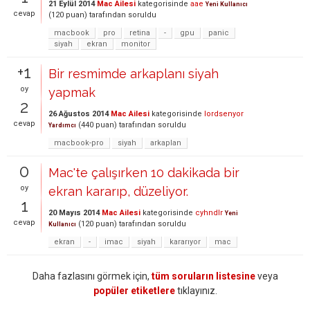
21 Eylül 2014
Mac Ailesi
kategorisinde
aae
Yeni Kullanıcı
cevap
(
120
puan)
tarafından
soruldu
macbook
pro
retina
-
gpu
panic
siyah
ekran
monitor
+1
Bir resmimde arkaplanı siyah
oy
yapmak
2
26 Ağustos 2014
Mac Ailesi
kategorisinde
lordsenyor
cevap
(
440
puan)
tarafından
soruldu
Yardımcı
macbook-pro
siyah
arkaplan
0
Mac'te çalışırken 10 dakikada bir
oy
ekran kararıp, düzeliyor.
1
20 Mayıs 2014
Mac Ailesi
kategorisinde
cyhndlr
Yeni
cevap
(
120
puan)
tarafından
soruldu
Kullanıcı
ekran
-
imac
siyah
kararıyor
mac
Daha fazlasını görmek için,
tüm soruların listesine
veya
popüler etiketlere
tıklayınız.