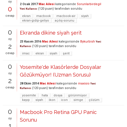
oy
2 Ocak 2017
Mac Ailesi
kategorisinde
Sorunlarbirdegil
0
(
120
puan)
tarafından
soruldu
Yeni Kullanıcı
cevap
ekran
macbook
macbook-air
siyah
ekran-gidip-geliyo
açılış-sorunu
0
Ekranda dikine siyah şerit
oy
23 Kasım 2016
Mac Ailesi
kategorisinde
Bykurbish
Yeni
2
(
120
puan)
tarafından
soruldu
Kullanıcı
cevap
imac
ekran
siyah
şerit
0
Yosemite'de Klasörlerde Dosyalar
oy
Gözükmüyor! (Uzman Sorusu)
2
28 Ekim 2014
Mac Ailesi
kategorisinde
maxisio
Yeni
cevap
(
120
puan)
tarafından
soruldu
Kullanıcı
yosemite
hata
dosya
görünmüyor
kayıp
siyah
ikon
icon
simge
çözüm
0
Macbook Pro Retina GPU Panic
oy
Sorunu
1