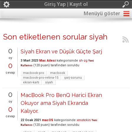
Giriş Yap | Kayıt ol
Menüyü göster
Son etiketlenen sorular siyah
0
Siyah Ekran ve Düşük Güçte Şarj
oy
3 Mart 2023
Mac Ailesi
kategorisinde
sh-zg
Yeni
0
(
120
puan)
tarafından
soruldu
Kullanıcı
cevap
macbook-pro
macbook
macbook-pro-retina-15
şarj-sorunu
ekran-kartı
siyah
0
MacBook Pro BenQ Harici Ekran
oy
Okuyor ama Siyah Ekranda
0
Kalıyor.
cevap
22 Ocak 2021
macOS
kategorisinde
xmstekin
Yeni
(
120
puan)
tarafından
soruldu
Kullanıcı