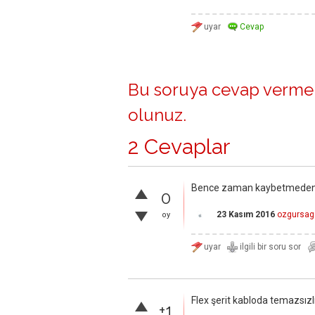
Bu soruya cevap vermek
olunuz
.
2 Cevaplar
Bence zaman kaybetmeden bi 
0
23 Kasım 2016
ozgursag
oy
Flex şerit kabloda temazsızlı
+1