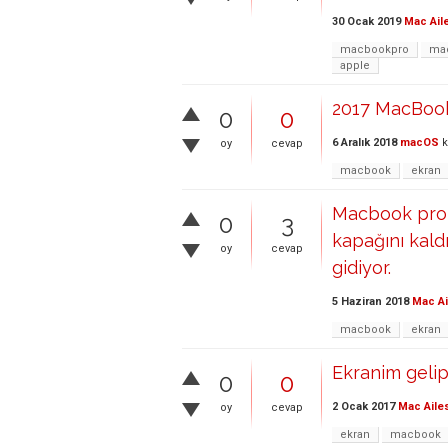
30 Ocak 2019
Mac Ail
macbookpro
ma
apple
2017 MacBook
0
0
6 Aralık 2018
macOS
k
oy
cevap
macbook
ekran
Macbook pro 
0
3
kapağını kald
oy
cevap
gidiyor.
5 Haziran 2018
Mac Ai
macbook
ekran
Ekranim gelip
0
0
2 Ocak 2017
Mac Aile
oy
cevap
ekran
macbook