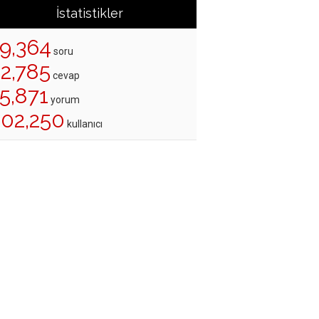
İstatistikler
19,364
soru
22,785
cevap
5,871
yorum
202,250
kullanıcı