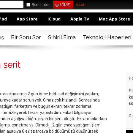
Remember
Kayıt
Pad
App Store
iCloud
Apple Tv
Mac App Store
ış
Bir Soru Sor
Sihirli Elma
Teknoloji Haberleri
 şerit
Ho
Si
ekran cihazımın 2 gün önce hdd-ssd değişimini yaptım,
kı
buraya kadar sorun yok. Cihaz çok hızlandı. Sonrasında
so
madığını farkettim ve bugün ekranı tekrar zorlama
 temizleyerek tekrar yapıştırdım. Fakat bilgisayarı
De
ıdan aşağıya doğru siyah bir şerit oluştu. Ekranı sökerken
rlama, esnetme vs. Olmadı... 2 gün çnce yaptığım işlemi
rıdan aşağıya 6 eşit parçaya böldüğümüzü düşünürsek