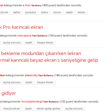
esi
kategorisinde
a.ihsn
(
400
puan)
tarafından
soruldu
Yardımcı
cbook
safari
youtube
video
sorun
siyah
ekran
 Pro karıncalı ekran
ategorisinde
macspack
(
160
puan)
tarafından
soruldu
Yeni Kullanıcı
açılış-sorunu
siyah
beyaz-ekran
bekleme modundan çıkarırken (ekran
ırma) karıncalı beyaz ekran 1 saniyeliğine gelip
lesi
kategorisinde
atakanzky
(
180
puan)
tarafından
soruldu
Yeni Kullanıcı
açılış-sorunu
siyah
beyaz-ekran
 gidiyor
si
kategorisinde
Sorunlarbirdegil
(
120
puan)
tarafından
soruldu
Yeni Kullanıcı
macbook-air
siyah
ekran-gidip-geliyo
açılış-sorunu