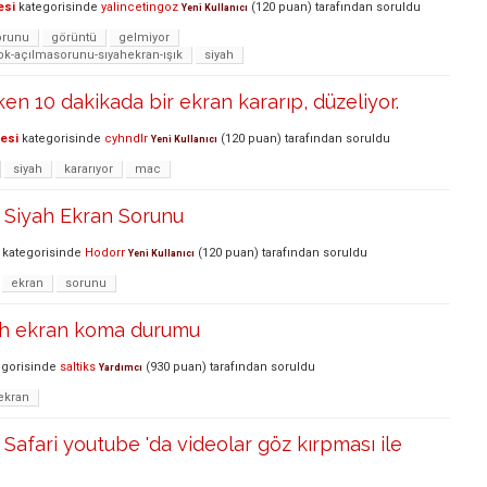
esi
kategorisinde
yalincetingoz
(
120
puan)
tarafından
soruldu
Yeni Kullanıcı
orunu
görüntü
gelmiyor
-açılmasorunu-sıyahekran-ışık
siyah
ken 10 dakikada bir ekran kararıp, düzeliyor.
lesi
kategorisinde
cyhndlr
(
120
puan)
tarafından
soruldu
Yeni Kullanıcı
siyah
kararıyor
mac
Siyah Ekran Sorunu
kategorisinde
Hodorr
(
120
puan)
tarafından
soruldu
Yeni Kullanıcı
ekran
sorunu
ah ekran koma durumu
gorisinde
saltiks
(
930
puan)
tarafından
soruldu
Yardımcı
ekran
afari youtube 'da videolar göz kırpması ile