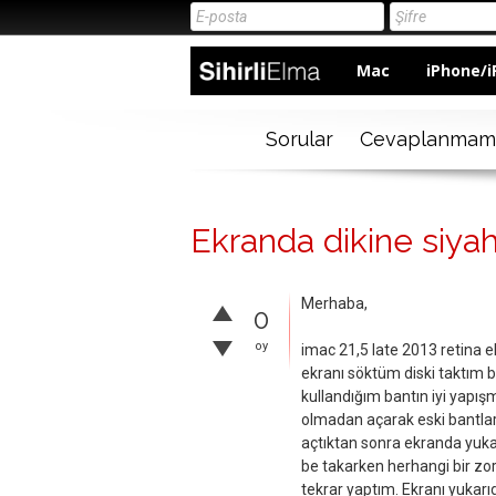
Mac
iPhone/i
Sorular
Cevaplanmam
Ekranda dikine siyah
Merhaba,
0
oy
imac 21,5 late 2013 retina 
ekranı söktüm diski taktım 
kullandığım bantın iyi yapış
olmadan açarak eski bantları
açtıktan sonra ekranda yukar
be takarken herhangi bir zo
tekrar yaptım. Ekranı yuka