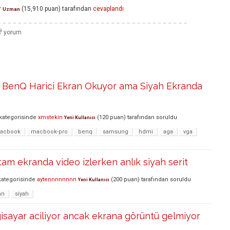
r
(
15,910
puan)
tarafından
cevaplandı
Uzman
BenQ Harici Ekran Okuyor ama Siyah Ekranda
kategorisinde
xmstekin
(
120
puan)
tarafından
soruldu
Yeni Kullanıcı
acbook
macbook-pro
benq
samsung
hdmi
aga
vga
am ekranda video izlerken anlık siyah serit
ategorisinde
aytennnnnnnn
(
200
puan)
tarafından
soruldu
Yeni Kullanıcı
an
siyah
gisayar aciliyor ancak ekrana görüntü gelmiyor