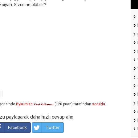
siyah. Sizce ne olabilir?
gorisinde
Bykurbish
(
120
puan)
tarafından
soruldu
Yeni Kullanıcı
u paylaşarak daha hızlı cevap alın
Facebook
Twitter