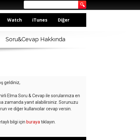
Watch
iTunes
Diğer
Soru&Cevap Hakkında
ş geldiniz,
hirli Elma Soru & Cevap ile sorularınıza en
sa zamanda yanıt alabilirsiniz. Sorunuzu
run ve diğer kullanıcılar cevap versin.
taylı bilgi için
buraya
tıklayın.