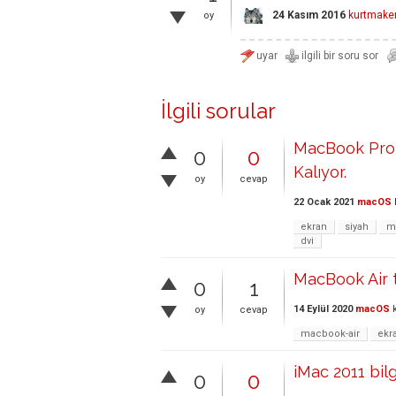
24 Kasım 2016
kurtmake
oy
İlgili sorular
MacBook Pro 
0
0
Kalıyor.
oy
cevap
22 Ocak 2021
macOS
ekran
siyah
m
dvi
MacBook Air t
0
1
14 Eylül 2020
macOS
k
oy
cevap
macbook-air
ekr
iMac 2011 bil
0
0