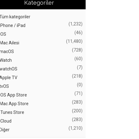
Kategoriler
Tüm kategoriler
(1,232)
iPhone / iPad
(46)
iOS
(11,480)
Mac Ailesi
(728)
macOS
(60)
Watch
(7)
watchOS
(218)
Apple TV
(0)
tvOS
(71)
iOS App Store
(283)
Mac App Store
(200)
iTunes Store
(283)
iCloud
(1,210)
Diğer