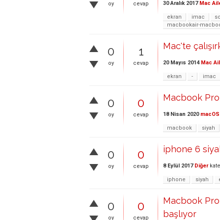
30 Aralık 2017
Mac Ail
oy
cevap
ekran
imac
s
macbookair-macbook
Mac'te çalışır
0
1
20 Mayıs 2014
Mac Ai
oy
cevap
ekran
-
imac
Macbook Pro 
0
0
18 Nisan 2020
macOS
oy
cevap
macbook
siyah
iphone 6 siy
0
0
8 Eylül 2017
Diğer
kate
oy
cevap
iphone
siyah
Macbook Pro S
0
0
başlıyor
oy
cevap