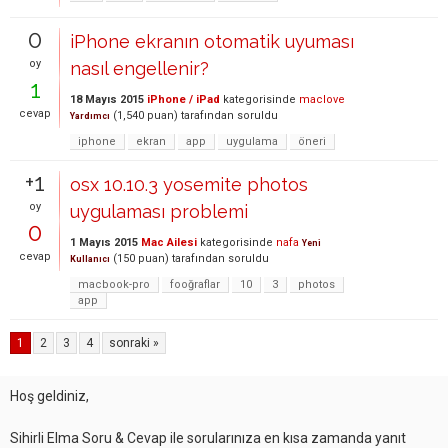
0
iPhone ekranın otomatik uyuması
oy
nasıl engellenir?
1
18 Mayıs 2015
iPhone / iPad
kategorisinde
maclove
cevap
(
1,540
puan)
tarafından
soruldu
Yardımcı
iphone
ekran
app
uygulama
öneri
+1
osx 10.10.3 yosemite photos
oy
uygulaması problemi
0
1 Mayıs 2015
Mac Ailesi
kategorisinde
nafa
Yeni
cevap
(
150
puan)
tarafından
soruldu
Kullanıcı
macbook-pro
fooğraflar
10
3
photos
app
1
2
3
4
sonraki »
Hoş geldiniz,
Sihirli Elma Soru & Cevap ile sorularınıza en kısa zamanda yanıt