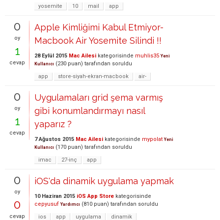
yosemite
10
mail
app
0
Apple Kimliğimi Kabul Etmiyor-
oy
Macbook Air Yosemite Silindi !!
1
28 Eylül 2015
Mac Ailesi
kategorisinde
muhlis35
Yeni
cevap
(
230
puan)
tarafından
soruldu
Kullanıcı
app
store-siyah-ekran-macbook
air-
0
Uygulamaları grid şema varmış
oy
gibi konumlandırmayı nasıl
1
yaparız ?
cevap
7 Ağustos 2015
Mac Ailesi
kategorisinde
mypolat
Yeni
(
170
puan)
tarafından
soruldu
Kullanıcı
imac
27-inç
app
0
iOS'da dinamik uygulama yapmak
oy
10 Haziran 2015
iOS App Store
kategorisinde
0
cepyusuf
(
810
puan)
tarafından
soruldu
Yardımcı
cevap
ios
app
uygulama
dinamik