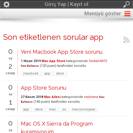
Giriş Yap | Kayıt ol
Menüyü göster
Son etiketlenen sorular app
0
Yeni Macbook App Store sorunu
oy
1 Nisan 2019
Mac App Store
kategorisinde
Serkan4472
2
(
120
puan)
tarafından
soruldu
Yeni Kullanıcı
cevap
macbook
app
store
0
App Store Sorunu
oy
27 Kasım 2018
Mac Ailesi
kategorisinde
nazlıvera
Yeni
1
(
140
puan)
tarafından
soruldu
Kullanıcı
cevap
app
store
mac
os
macos-mojave
0
Mac OS X Sierra da Program
oy
kuramıyorum