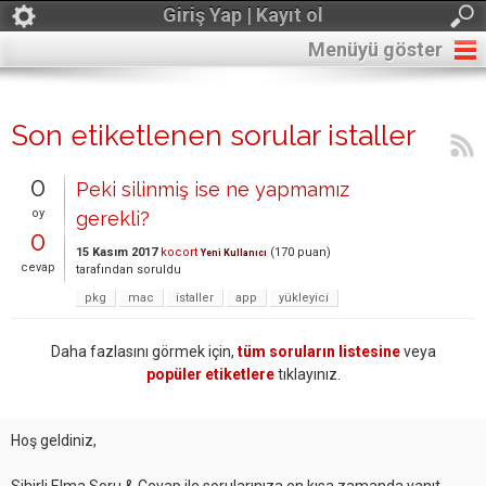
Giriş Yap | Kayıt ol
Menüyü göster
Son etiketlenen sorular istaller
0
Peki silinmiş ise ne yapmamız
oy
gerekli?
0
15 Kasım 2017
kocort
(
170
puan)
Yeni Kullanıcı
cevap
tarafından
soruldu
pkg
mac
istaller
app
yükleyici
Daha fazlasını görmek için,
tüm soruların listesine
veya
popüler etiketlere
tıklayınız.
Hoş geldiniz,