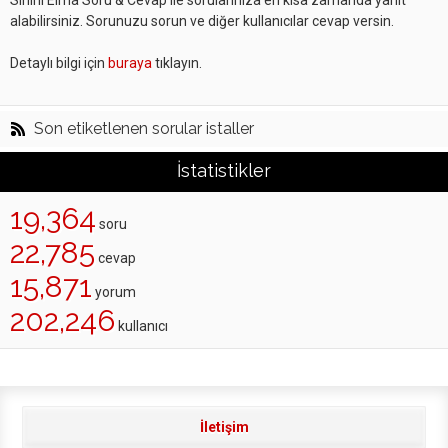
Sihirli Elma Soru & Cevap ile sorularınıza en kısa zamanda yanıt
alabilirsiniz. Sorunuzu sorun ve diğer kullanıcılar cevap versin.
Detaylı bilgi için
buraya
tıklayın.
Son etiketlenen sorular istaller
İstatistikler
19,364
soru
22,785
cevap
15,871
yorum
202,246
kullanıcı
İletişim