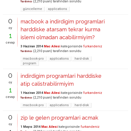
(
2,210
puan)
tarafından
soruldu
Yardımcı
güncelleme
applications
0
macbook a indirdigim programlari
oy
harddiske atarsam tekrar kurma
1
islemi olmadan acabilirmiyim?
cevap
3 Haziran 2014
Mac Ailesi
kategorisinde
furkandeniz
(
2,210
puan)
tarafından
soruldu
Yardımcı
macbook-pro
applications
hard-disk
program
0
indirdigim programlari harddiske
oy
atip calistrabilirmiyim
1
1 Haziran 2014
Mac Ailesi
kategorisinde
furkandeniz
cevap
(
2,210
puan)
tarafından
soruldu
Yardımcı
macbook-pro
applications
hard-disk
0
zip le gelen programlari acmak
oy
1 Mayıs 2014
Mac Ailesi
kategorisinde
furkandeniz