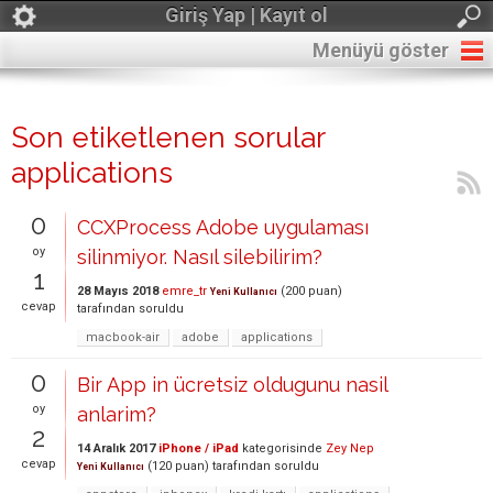
Giriş Yap | Kayıt ol
Menüyü göster
Son etiketlenen sorular
applications
0
CCXProcess Adobe uygulaması
oy
silinmiyor. Nasıl silebilirim?
1
28 Mayıs 2018
emre_tr
(
200
puan)
Yeni Kullanıcı
cevap
tarafından
soruldu
macbook-air
adobe
applications
0
Bir App in ücretsiz oldugunu nasil
oy
anlarim?
2
14 Aralık 2017
iPhone / iPad
kategorisinde
Zey Nep
cevap
(
120
puan)
tarafından
soruldu
Yeni Kullanıcı