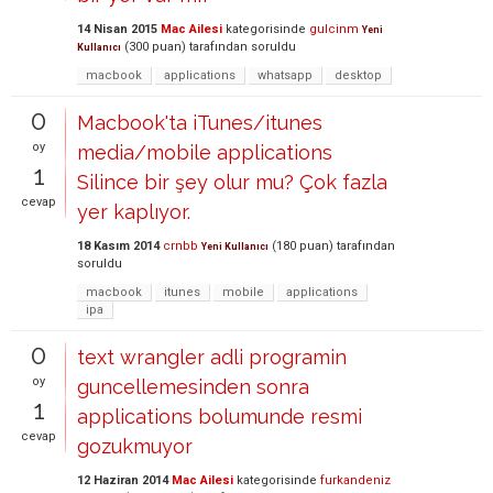
14 Nisan 2015
Mac Ailesi
kategorisinde
gulcinm
Yeni
(
300
puan)
tarafından
soruldu
Kullanıcı
macbook
applications
whatsapp
desktop
0
Macbook'ta iTunes/itunes
oy
media/mobile applications
1
Silince bir şey olur mu? Çok fazla
cevap
yer kaplıyor.
18 Kasım 2014
crnbb
(
180
puan)
tarafından
Yeni Kullanıcı
soruldu
macbook
itunes
mobile
applications
ipa
0
text wrangler adli programin
oy
guncellemesinden sonra
1
applications bolumunde resmi
cevap
gozukmuyor
12 Haziran 2014
Mac Ailesi
kategorisinde
furkandeniz