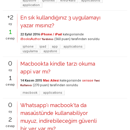
appstore
iphonex
kredi-kartı
applications
application
+2
En sık kullandığınız 3 uygulamayı
oy
yazar mısınız?
1
22 Eylül 2016
iPhone / iPad
kategorisinde
cevap
iBooksAuthor
(
560
puan)
tarafından
soruldu
Yardımcı
iphone
ipad
app
applications
uygulama
appstore
0
Macbookta kindle tarzı okuma
oy
appi var mı?
1
14 Kasım 2015
Mac Ailesi
kategorisinde
senase
Yeni
cevap
(
270
puan)
tarafından
soruldu
Kullanıcı
macbook
applications
0
Whatsapp'ı macbook'ta da
oy
masaüstünde kullanabiliyor
2
muyuz, indirebileceğim güvenli
cevap
bir yer var mı?