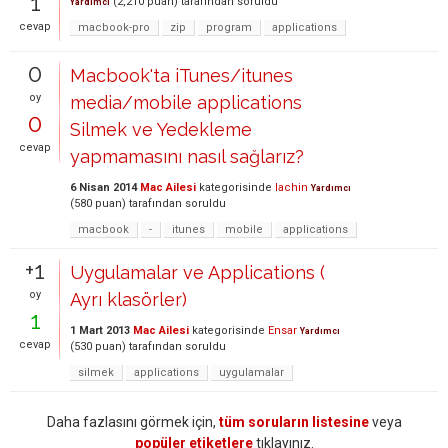
1
(
2,210
puan)
tarafından
soruldu
Yardımcı
cevap
macbook-pro
zip
program
applications
0
Macbook'ta iTunes/itunes
oy
media/mobile applications
0
Silmek ve Yedekleme
cevap
yapmamasını nasıl sağlarız?
6 Nisan 2014
Mac Ailesi
kategorisinde
lachin
Yardımcı
(
580
puan)
tarafından
soruldu
macbook
-
itunes
mobile
applications
+1
Uygulamalar ve Applications (
oy
Ayrı klasörler)
1
1 Mart 2013
Mac Ailesi
kategorisinde
Ensar
Yardımcı
cevap
(
530
puan)
tarafından
soruldu
silmek
applications
uygulamalar
Daha fazlasını görmek için,
tüm soruların listesine
veya
popüler etiketlere
tıklayınız.