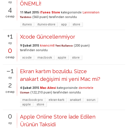
oy
ÖNEMLİ!
4
11 Mart 2015
iTunes Store
kategorisinde
Lanniralion
cevap
(
560
puan)
tarafından
soruldu
Yardımcı
itunes
itunes-store
app
store
+1
Xcode Güncellenmiyor
oy
9 Şubat 2015
kivancmtl
(
200
puan)
Yeni Kullanıcı
0
tarafından
soruldu
cevap
xcode
macbook
apple
store
–1
Ekran kartım bozuldu. Sizce
oy
anakart değişimi mi yeni Mac mi?
2
4 Şubat 2015
Mac Ailesi
kategorisinde
demirtele
cevap
(
122,210
puan)
tarafından
soruldu
Uzman
macbook-pro
ekran-kartı
anakart
sorun
apple
store
0
Apple Online Store İade Edilen
oy
Ürünün Taksidi