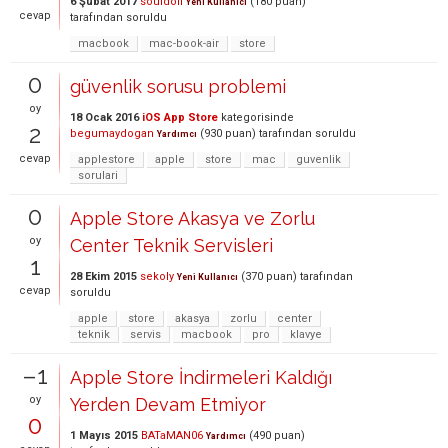
6 Şubat 2017
souldoll
(
180
puan)
Yeni Kullanıcı
cevap
tarafından
soruldu
macbook
mac-book-air
store
0
güvenlik sorusu problemi
oy
18 Ocak 2016
iOS App Store
kategorisinde
2
begumaydogan
(
930
puan)
tarafından
soruldu
Yardımcı
cevap
applestore
apple
store
mac
guvenlik
sorulari
0
Apple Store Akasya ve Zorlu
oy
Center Teknik Servisleri
1
28 Ekim 2015
sekoly
(
370
puan)
tarafından
Yeni Kullanıcı
cevap
soruldu
apple
store
akasya
zorlu
center
teknik
servis
macbook
pro
klavye
–1
Apple Store İndirmeleri Kaldığı
oy
Yerden Devam Etmiyor
0
1 Mayıs 2015
BATaMAN06
(
490
puan)
Yardımcı