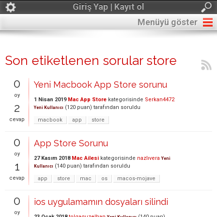
Giriş Yap | Kayıt ol
Menüyü göster
Son etiketlenen sorular store
0
Yeni Macbook App Store sorunu
oy
1 Nisan 2019
Mac App Store
kategorisinde
Serkan4472
2
(
120
puan)
tarafından
soruldu
Yeni Kullanıcı
cevap
macbook
app
store
0
App Store Sorunu
oy
27 Kasım 2018
Mac Ailesi
kategorisinde
nazlıvera
Yeni
1
(
140
puan)
tarafından
soruldu
Kullanıcı
cevap
app
store
mac
os
macos-mojave
0
ios uygulamamın dosyaları silindi
oy
23 Ocak 2018
tolgaguzelhan
(
140
puan)