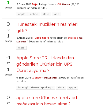
1
2 Ocak 2015
Diğer
kategorisinde
r00t
(
22,150
Uzman
cevap
puan)
tarafından
soruldu
apple
online
store
iade
0
iTunes'teki müziklerin resimleri
oy
gitti ?
1
6 Aralık 2014
iTunes Store
kategorisinde
eylulsde
Yeni
cevap
(
150
puan)
tarafından
soruldu
Kullanıcı
store
+1
Apple Store TR - Irlanda dan
oy
gönderilen Ürünler için UPS
1
Ücret alıyormu ?
cevap
5 Ekim 2014
t.benzer
(
270
puan)
tarafından
Yeni Kullanıcı
soruldu
imac-gümrük-antrepo-kargo
store
apple
0
apple store (iTunes store) abd
oy
mağazası için hesap alma ?