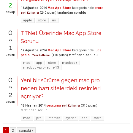
2
16 Ağustos 2014
Mac App Store
kategorisinde
emre_
cevap
(
240
puan)
tarafından
soruldu
Yeni Kullanıcı
apple
store
us
0
TTNet Üzerinde Mac App Store
oy
Sorunu
1
12 Ağustos 2014
Mac App Store
kategorisinde
luca
cevap
pacioli
(
170
puan)
tarafından
soruldu
Yeni Kullanıcı
mac
app
store
macbook
macbook-pro-retina-13
0
Yeni bir sürüme geçen mac pro
oy
neden bazı sitelerdeki resimleri
2
açmıyor?
cevap
15 Haziran 2014
sessuma
(
310
puan)
Yeni Kullanıcı
tarafından
soruldu
mac
pro
internet
ayarlar
app
store
1
2
sonraki »