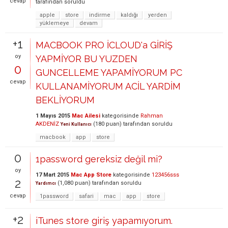
cevap
tarafından
soruldu
apple
store
indirme
kaldığı
yerden
yüklemeye
devam
+1
MACBOOK PRO İCLOUD'a GİRİŞ
oy
YAPMİYOR BU YUZDEN
0
GUNCELLEME YAPAMİYORUM PC
cevap
KULLANAMİYORUM ACİL YARDİM
BEKLİYORUM
1 Mayıs 2015
Mac Ailesi
kategorisinde
Rahman
AKDENİZ
(
180
puan)
tarafından
soruldu
Yeni Kullanıcı
macbook
app
store
0
1password gereksiz değil mi?
oy
17 Mart 2015
Mac App Store
kategorisinde
123456sss
2
(
1,080
puan)
tarafından
soruldu
Yardımcı
cevap
1password
safari
mac
app
store
+2
iTunes store giriş yapamıyorum.