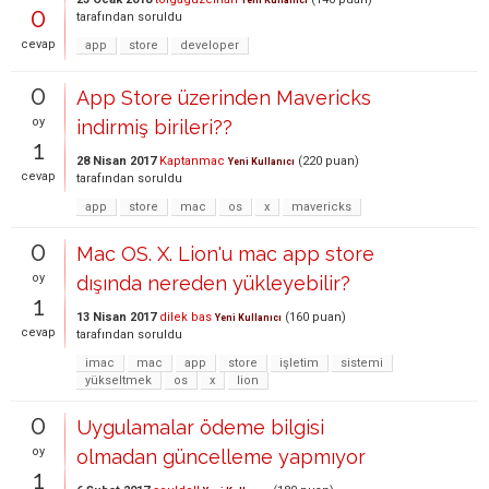
Yeni Kullanıcı
0
tarafından
soruldu
cevap
app
store
developer
0
App Store üzerinden Mavericks
oy
indirmiş birileri??
1
28 Nisan 2017
Kaptanmac
(
220
puan)
Yeni Kullanıcı
cevap
tarafından
soruldu
app
store
mac
os
x
mavericks
0
Mac OS. X. Lion'u mac app store
oy
dışında nereden yükleyebilir?
1
13 Nisan 2017
dilek bas
(
160
puan)
Yeni Kullanıcı
cevap
tarafından
soruldu
imac
mac
app
store
işletim
sistemi
yükseltmek
os
x
lion
0
Uygulamalar ödeme bilgisi
oy
olmadan güncelleme yapmıyor
1