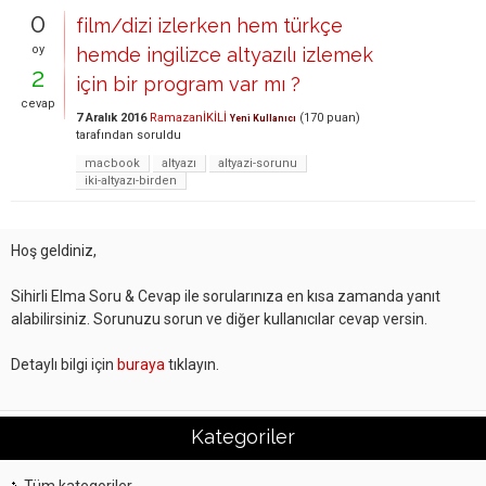
0
film/dizi izlerken hem türkçe
oy
hemde ingilizce altyazılı izlemek
2
için bir program var mı ?
cevap
7 Aralık 2016
RamazanİKİLİ
(
170
puan)
Yeni Kullanıcı
tarafından
soruldu
macbook
altyazı
altyazi-sorunu
iki-altyazı-birden
Hoş geldiniz,
Sihirli Elma Soru & Cevap ile sorularınıza en kısa zamanda yanıt
alabilirsiniz. Sorunuzu sorun ve diğer kullanıcılar cevap versin.
Detaylı bilgi için
buraya
tıklayın.
Kategoriler
Tüm kategoriler