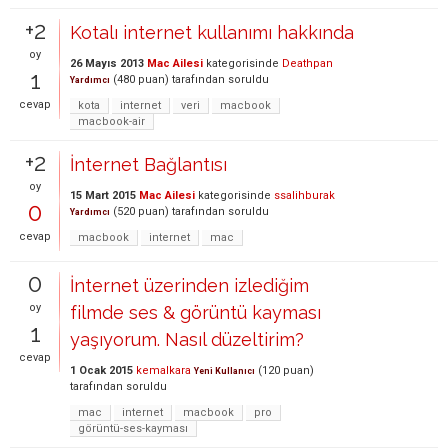
+2
Kotalı internet kullanımı hakkında
oy
26 Mayıs 2013
Mac Ailesi
kategorisinde
Deathpan
1
(
480
puan)
tarafından
soruldu
Yardımcı
cevap
kota
internet
veri
macbook
macbook-air
+2
İnternet Bağlantısı
oy
15 Mart 2015
Mac Ailesi
kategorisinde
ssalihburak
0
(
520
puan)
tarafından
soruldu
Yardımcı
cevap
macbook
internet
mac
0
İnternet üzerinden izlediğim
oy
filmde ses & görüntü kayması
1
yaşıyorum. Nasıl düzeltirim?
cevap
1 Ocak 2015
kemalkara
(
120
puan)
Yeni Kullanıcı
tarafından
soruldu
mac
internet
macbook
pro
görüntü-ses-kayması