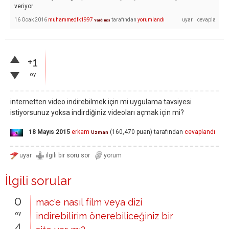
veriyor
16 Ocak 2016
muhammedfk1997
tarafından
yorumlandı
Yardımcı
+1
oy
internetten video indirebilmek için mi uygulama tavsiyesi
istiyorsunuz yoksa indirdiğiniz videoları açmak için mi?
18 Mayıs 2015
erkam
(
160,470
puan)
tarafından
cevaplandı
Uzman
İlgili sorular
0
mac'e nasıl film veya dizi
oy
indirebilirim önerebiliceğiniz bir
4