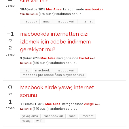
site var mı?
cevap
18 Ağustos 2015
Mac Ailesi
kategorisinde
macbookair
(
160
puan)
tarafından
soruldu
Yeni Kullanıcı
macbook
mac
macbook-air
internet
–1
macbookda internetten dizi
oy
izlemek için adobe indirmem
2
gerekiyor mu?
cevap
3 Şubat 2015
Mac Ailesi
kategorisinde
kocbd
Yeni
(
340
puan)
tarafından
soruldu
Kullanıcı
mac
macbook
macbook-air
macbook-pro-adobe-flash-player-sorunu
0
Macbook airde yavaş internet
oy
sorunu
1
7 Temmuz 2015
Mac Ailesi
kategorisinde
esege
Yeni
cevap
(
140
puan)
tarafından
soruldu
Kullanıcı
yavaşlama
macbook-air
mac
internet
yavaş
wi-fi