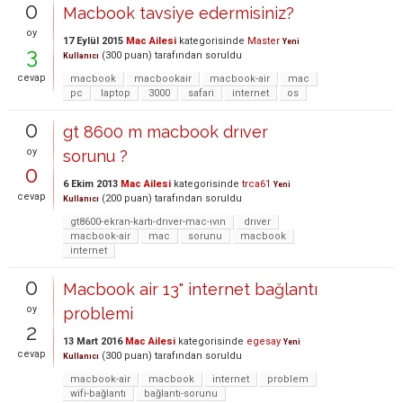
0
Macbook tavsiye edermisiniz?
oy
17 Eylül 2015
Mac Ailesi
kategorisinde
Master
Yeni
3
(
300
puan)
tarafından
soruldu
Kullanıcı
cevap
macbook
macbookair
macbook-air
mac
pc
laptop
3000
safari
internet
os
0
gt 8600 m macbook drıver
oy
sorunu ?
0
6 Ekim 2013
Mac Ailesi
kategorisinde
trca61
Yeni
cevap
(
200
puan)
tarafından
soruldu
Kullanıcı
gt8600-ekran-kartı-drıver-mac-ıvın
drıver
macbook-air
mac
sorunu
macbook
internet
0
Macbook air 13" internet bağlantı
oy
problemi
2
13 Mart 2016
Mac Ailesi
kategorisinde
egesay
Yeni
cevap
(
300
puan)
tarafından
soruldu
Kullanıcı
macbook-air
macbook
internet
problem
wifi-bağlantı
bağlantı-sorunu