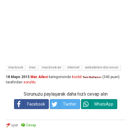
macbook
mac
macbook-air
internet
websiteleri-dizi-sorun
18 Mayıs 2015
Mac Ailesi
kategorisinde
kocbd
(
340
puan)
Yeni Kullanıcı
tarafından
soruldu
Sorunuzu paylaşarak daha hızlı cevap alın
Facebook
Twitter
WhatsApp