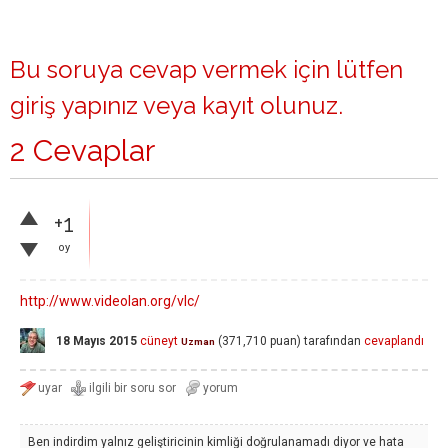
Bu soruya cevap vermek için lütfen
giriş yapınız
veya
kayıt olunuz
.
2 Cevaplar
+1
oy
http://www.videolan.org/vlc/
18 Mayıs 2015
cüneyt
(
371,710
puan)
tarafından
cevaplandı
Uzman
Ben indirdim yalnız geliştiricinin kimliği doğrulanamadı diyor ve hata