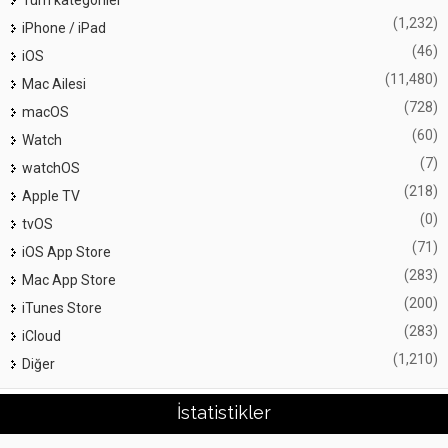
(1,232)
iPhone / iPad
(46)
iOS
(11,480)
Mac Ailesi
(728)
macOS
(60)
Watch
(7)
watchOS
(218)
Apple TV
(0)
tvOS
(71)
iOS App Store
(283)
Mac App Store
(200)
iTunes Store
(283)
iCloud
(1,210)
Diğer
İstatistikler