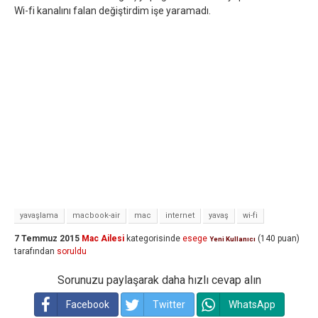
Wi-fi kanalını falan değiştirdim işe yaramadı.
yavaşlama
macbook-air
mac
internet
yavaş
wi-fi
7 Temmuz 2015
Mac Ailesi
kategorisinde
esege
(
140
puan)
Yeni Kullanıcı
tarafından
soruldu
Sorunuzu paylaşarak daha hızlı cevap alın
Facebook
Twitter
WhatsApp