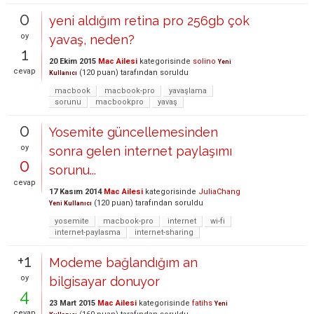
0
yeni aldığım retina pro 256gb çok
oy
yavaş, neden?
1
20 Ekim 2015
Mac Ailesi
kategorisinde
solino
Yeni
cevap
(
120
puan)
tarafından
soruldu
Kullanıcı
macbook
macbook-pro
yavaşlama
sorunu
macbookpro
yavaş
0
Yosemite güncellemesinden
oy
sonra gelen internet paylaşımı
0
sorunu...
cevap
17 Kasım 2014
Mac Ailesi
kategorisinde
JuliaChang
(
120
puan)
tarafından
soruldu
Yeni Kullanıcı
yosemite
macbook-pro
internet
wi-fi
internet-paylasma
internet-sharing
+1
Modeme bağlandığım an
oy
bilgisayar donuyor
4
23 Mart 2015
Mac Ailesi
kategorisinde
fatihs
Yeni
cevap