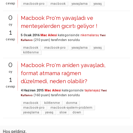
cevap
macbook-pro
macbook
yavaşlama
yavaş
0
Macbook Pro'm yavaşladı ve
oy
menteşelerden gıcırtı geliyor !
1
5 Ocak 2016
Mac Ailesi
kategorisinde
nkemalarsu
Yeni
cevap
(
210
puan)
tarafından
soruldu
Kullanıcı
macbook
macbook-pro
yavaşlama
yavaş
kilitlenme
0
Macbook Pro'm aniden yavaşladı,
oy
format atmama rağmen
1
düzelmedi, neden olabilir?
cevap
4 Haziran 2015
Mac Ailesi
kategorisinde
taylanayaz
Yeni
(
160
puan)
tarafından
soruldu
Kullanıcı
macbook
kilitlenme
donma
macbook-pro
macbook-system-problem
yavaşlama
yavaş
slow
down
Hoş geldiniz,