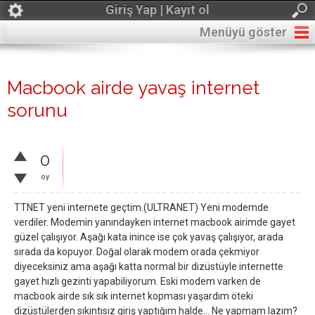
Giriş Yap | Kayıt ol
Menüyü göster
Macbook airde yavaş internet
sorunu
0
oy
TTNET yeni internete geçtim.(ULTRANET) Yeni modemde
verdiler. Modemin yanındayken internet macbook airimde gayet
güzel çalışıyor. Aşağı kata inince ise çok yavaş çalışıyor, arada
sırada da kopuyor. Doğal olarak modem orada çekmiyor
diyeceksiniz ama aşağı katta normal bir dizüstüyle internette
gayet hızlı gezinti yapabiliyorum. Eski modem varken de
macbook airde sık sık internet kopması yaşardım öteki
dizüstülerden sıkıntısız giriş yaptığım halde... Ne yapmam lazım?