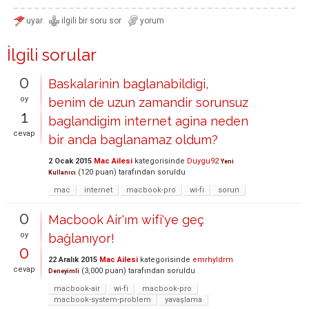
İlgili sorular
0
Baskalarinin baglanabildigi,
oy
benim de uzun zamandir sorunsuz
1
baglandigim internet agina neden
cevap
bir anda baglanamaz oldum?
2 Ocak 2015
Mac Ailesi
kategorisinde
Duygu92
Yeni
(
120
puan)
tarafından
soruldu
Kullanıcı
mac
internet
macbook-pro
wi-fi
sorun
0
Macbook Air'ım wifi'ye geç
oy
bağlanıyor!
0
22 Aralık 2015
Mac Ailesi
kategorisinde
emrhyldrm
cevap
(
3,000
puan)
tarafından
soruldu
Deneyimli
macbook-air
wi-fi
macbook-pro
macbook-system-problem
yavaşlama