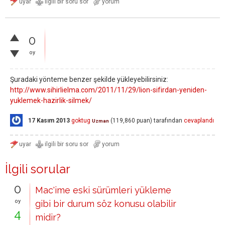
0
oy
Şuradaki yönteme benzer şekilde yükleyebilirsiniz:
http://www.sihirlielma.com/2011/11/29/lion-sifirdan-yeniden-
yuklemek-hazirlik-silmek/
17 Kasım 2013
goktug
(
119,860
puan)
tarafından
cevaplandı
Uzman
İlgili sorular
0
Mac'ime eski sürümleri yükleme
oy
gibi bir durum söz konusu olabilir
4
midir?