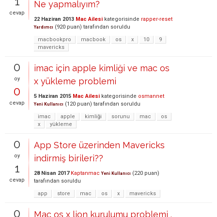
1
Ne yapmalıyım?
cevap
22 Haziran 2013
Mac Ailesi
kategorisinde
rapper-reset
(
920
puan)
tarafından
soruldu
Yardımcı
macbookpro
macbook
os
x
10
9
mavericks
0
imac için apple kimliği ve mac os
oy
x yükleme problemi
0
5 Haziran 2015
Mac Ailesi
kategorisinde
osmannet
cevap
(
120
puan)
tarafından
soruldu
Yeni Kullanıcı
imac
apple
kimliği
sorunu
mac
os
x
yükleme
0
App Store üzerinden Mavericks
oy
indirmiş birileri??
1
28 Nisan 2017
Kaptanmac
(
220
puan)
Yeni Kullanıcı
cevap
tarafından
soruldu
app
store
mac
os
x
mavericks
0
Mac os x lion kurulumu problemi .