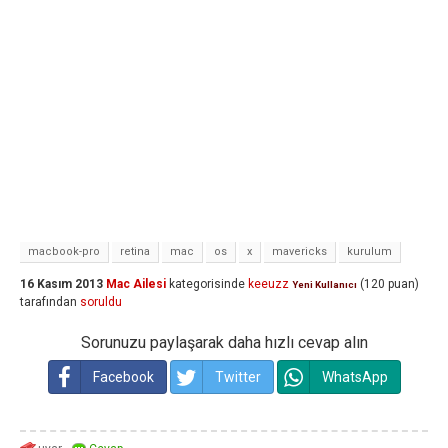
macbook-pro
retina
mac
os
x
mavericks
kurulum
16 Kasım 2013
Mac Ailesi
kategorisinde
keeuzz
(
120
puan)
Yeni Kullanıcı
tarafından
soruldu
Sorunuzu paylaşarak daha hızlı cevap alın
Facebook
Twitter
WhatsApp