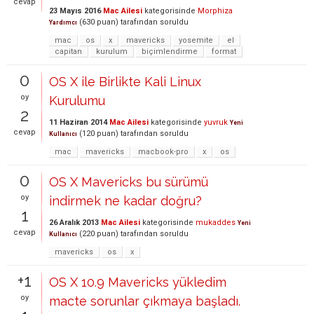
cevap
23 Mayıs 2016
Mac Ailesi
kategorisinde
Morphiza
(
630
puan)
tarafından
soruldu
Yardımcı
mac
os
x
mavericks
yosemite
el
capitan
kurulum
biçimlendirme
format
0
OS X ile Birlikte Kali Linux
oy
Kurulumu
2
11 Haziran 2014
Mac Ailesi
kategorisinde
yuvruk
Yeni
cevap
(
120
puan)
tarafından
soruldu
Kullanıcı
mac
mavericks
macbook-pro
x
os
0
OS X Mavericks bu sürümü
oy
indirmek ne kadar doğru?
1
26 Aralık 2013
Mac Ailesi
kategorisinde
mukaddes
Yeni
cevap
(
220
puan)
tarafından
soruldu
Kullanıcı
mavericks
os
x
+1
OS X 10.9 Mavericks yükledim
oy
macte sorunlar çıkmaya başladı.