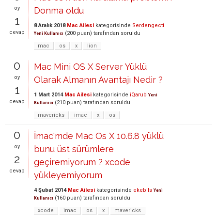
oy
Donma oldu
1
8 Aralık 2018
Mac Ailesi
kategorisinde
Serdengecti
cevap
(
200
puan)
tarafından
soruldu
Yeni Kullanıcı
mac
os
x
lion
0
Mac Mini OS X Server Yüklü
oy
Olarak Almanın Avantajı Nedir ?
1
1 Mart 2014
Mac Ailesi
kategorisinde
iQarub
Yeni
cevap
(
210
puan)
tarafından
soruldu
Kullanıcı
mavericks
imac
x
os
0
İmac'mde Mac Os X 10.6.8 yüklü
oy
bunu üst sürümlere
2
geçiremiyorum ? xcode
cevap
yükleyemiyorum
4 Şubat 2014
Mac Ailesi
kategorisinde
ekebils
Yeni
(
160
puan)
tarafından
soruldu
Kullanıcı
xcode
imac
os
x
mavericks