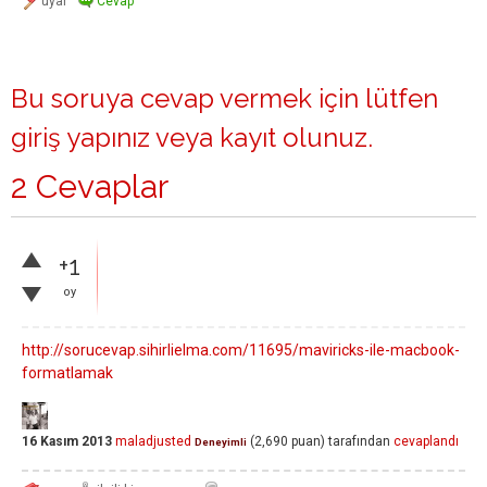
Bu soruya cevap vermek için lütfen
giriş yapınız
veya
kayıt olunuz
.
2 Cevaplar
+1
oy
http://sorucevap.sihirlielma.com/11695/maviricks-ile-macbook-
formatlamak
16 Kasım 2013
maladjusted
(
2,690
puan)
tarafından
cevaplandı
Deneyimli