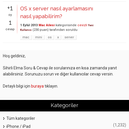
+1
OS x server nasıl ayarlamasını
oy
nasıl yapabilirim?
1
1 Eylül 2013
Mac Ailesi
kategorisinde
cevizli
Yeni
cevap
(
230
puan)
tarafından
soruldu
Kullanıcı
mac
mini
os
x
server
Hoş geldiniz,
Sihirli Elma Soru & Cevap ile sorularınıza en kısa zamanda yanıt
alabilirsiniz. Sorunuzu sorun ve diğer kullanıcılar cevap versin.
Detaylı bilgi için
buraya
tıklayın.
Kategoriler
Tüm kategoriler
(1,232)
iPhone / iPad