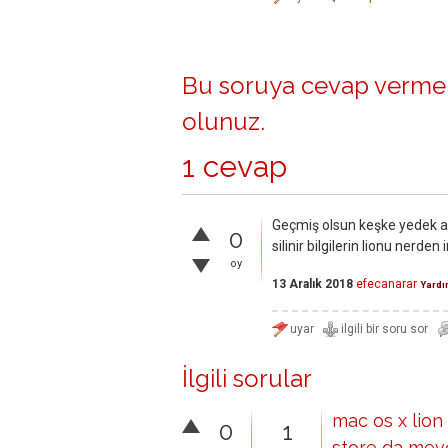
Bu soruya cevap vermek
olunuz
.
1 cevap
Geçmiş olsun keşke yedek als
0
silinir bilgilerin lionu nerden 
oy
13 Aralık 2018
efecanarar
Yardı
İlgili sorular
mac os x lion
0
1
store da mevc