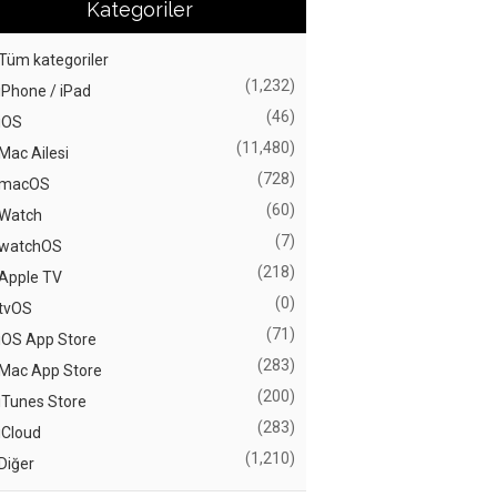
Kategoriler
Tüm kategoriler
(1,232)
iPhone / iPad
(46)
iOS
(11,480)
Mac Ailesi
(728)
macOS
(60)
Watch
(7)
watchOS
(218)
Apple TV
(0)
tvOS
(71)
iOS App Store
(283)
Mac App Store
(200)
iTunes Store
(283)
iCloud
(1,210)
Diğer