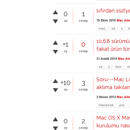
sıfırdan ssd'y
0
1
15 Ekim 2015
Mac Aile
oy
cevap
mac
os
x
l
10.6.8 sürümü
+1
0
fakat ürün tü
oy
cevap
21 Aralık 2014
Mac Ail
os
x
lion
m
Soru---Mac Li
+10
3
aklıma takılanl
oy
cevap
2 Nisan 2012
Mac Aile
macbook
pro
Mac OS X Mave
0
2
kurulumu nası
oy
cevap