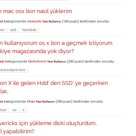
e mac osx lion nasıl yüklerim
si
kategorisinde
newzollo
(
160
puan)
tarafından
soruldu
Yeni Kullanıcı
ion
ssd
harddisk
n kullanıyorum os x lion a geçmek istiyorum
rkiye magazasında yok diyor?
esi
kategorisinde
bkrhnhrmn
(
230
puan)
tarafından
soruldu
Yeni Kullanıcı
acbookpro-lion-
on X ile gelen Hdd' den SSD' ye geçerken
ar..
si
kategorisinde
hhan
(
240
puan)
tarafından
soruldu
Yeni Kullanıcı
lion
os
x
ricks için yükleme diski oluşturdum,
l yapabilirim?