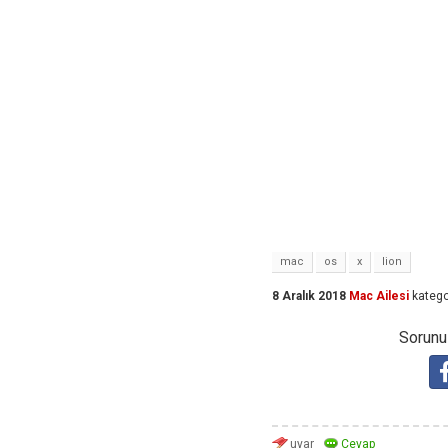
mac
os
x
lion
8 Aralık 2018
Mac Ailesi
katego
Sorunuz