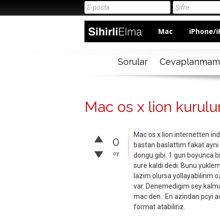
Mac
iPhone/i
Sorular
Cevaplanmam
Mac os x lion kurul
Mac os x lion internetten ind
0
bastan baslattim fakat ayni
oy
dongu gibi. 1 gun boyunca bir
sure kaldi dedi. Bunu yuklem
lazim olursa yollayabilirim
var. Denemedigim sey kalma
mac den . En azindan pcyi ac
format atabiliriz.