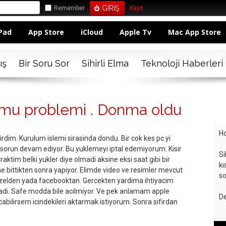
Remember
Kayıt
Pad
App Store
iCloud
Apple Tv
Mac App Store
ış
Bir Soru Sor
Sihirli Elma
Teknoloji Haberleri
umu problemi . Donma oldu
Ho
irdim. Kurulum islemi sirasinda dondu. Bir cok kes pc yi
 sorun devam ediyor. Bu yuklemeyi iptal edemiyorum. Kisir
Si
aktim belki yukler diye olmadi aksine eksi saat gibi bir
kı
e bittikten sonra yapiyor. Elimde video ve resimler mevcut
so
 ozelden yada facebooktan. Gercekten yardima ihtiyacim
di. Safe modda bile acilmiyor. Ve pek anlamam apple
De
abilirsem icindekileri aktarmak istiyorum. Sonra sifirdan