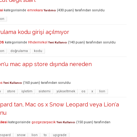
si
kategorisinde
emrekara
(
430
puan)
tarafından
soruldu
Yardımcı
ion
rulama kodu girişi açılmıyor
OS
kategorisinde
Hhdemirkol
(
140
puan)
tarafından
soruldu
Yeni Kullanıcı
ion
doğrulama
kodu
on'u mac app store dışında nereden
as
(
160
puan)
tarafından
soruldu
Yeni Kullanıcı
p
store
işletim
sistemi
yükseltmek
os
x
lion
pard tan, Mac os x Snow Leopard veya Lion'a
unu
ilesi
kategorisinde
gozgezarpacik
(
150
puan)
tarafından
Yeni Kullanıcı
eopard
snow
lion
to
upgrade