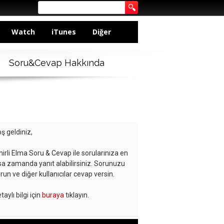
Watch
iTunes
Diğer
Soru&Cevap Hakkında
ş geldiniz,
hirli Elma Soru & Cevap ile sorularınıza en
sa zamanda yanıt alabilirsiniz. Sorunuzu
run ve diğer kullanıcılar cevap versin.
taylı bilgi için
buraya
tıklayın.