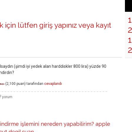
 için lütfen
giriş yapınız
veya
kayıt
1
aydın (şimdi iyi yedek alan harddiskler 800 lira) yüzde 90
indirdin?
(
2,100
puan)
tarafından
cevaplandı
mcı
 indirme işlemini nereden yapabilirim? apple
ut degil suan.