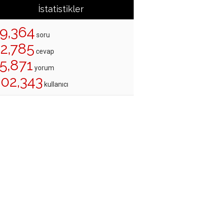
İstatistikler
19,364
soru
22,785
cevap
5,871
yorum
202,343
kullanıcı