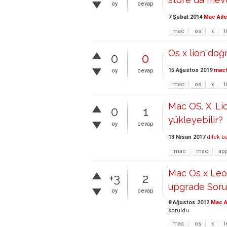
oy
cevap
7 Şubat 2014
Mac Aile
mac
os
x
l
Os x lion doğ
0
0
15 Ağustos 2019
mac
oy
cevap
mac
os
x
l
Mac OS. X. Li
0
1
yükleyebilir?
oy
cevap
13 Nisan 2017
dilek b
imac
mac
ap
Mac Os x Leo
+3
2
upgrade Sor
oy
cevap
8 Ağustos 2012
Mac A
soruldu
mac
os
x
l