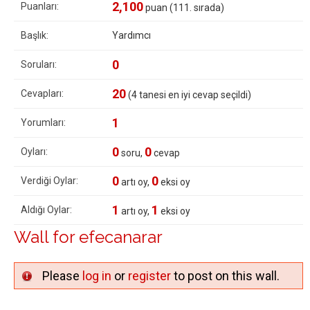
2,100
Puanları:
puan (
111
. sırada)
Başlık:
Yardımcı
0
Soruları:
20
Cevapları:
(
4
tanesi en iyi cevap seçildi)
1
Yorumları:
0
0
Oyları:
soru,
cevap
0
0
Verdiği Oylar:
artı oy,
eksi oy
1
1
Aldığı Oylar:
artı oy,
eksi oy
Wall for efecanarar
Please
log in
or
register
to post on this wall.