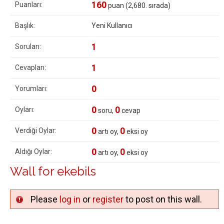
160
Puanları:
puan (
2,680
. sırada)
Başlık:
Yeni Kullanıcı
1
Soruları:
1
Cevapları:
0
Yorumları:
0
0
Oyları:
soru,
cevap
0
0
Verdiği Oylar:
artı oy,
eksi oy
0
0
Aldığı Oylar:
artı oy,
eksi oy
Wall for ekebils
Please
log in
or
register
to post on this wall.