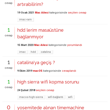
cevap
artırabilirim?
19 Ocak 2021
Mac Ailesi
kategorisinde
seçilen cevap
imac-ram
1
hdd lerim masaüstüne
cevap
bağlanmıyor
15 Mart 2020
Mac Ailesi
kategorisinde
yorumlandı
imac
hdd
catalina
1
catalina'ya geçiş ?
cevap
9 Ekim 2019
macOS
kategorisinde
cevaplandı
1
high sierra wifi kopma sorunu
cevap
24 Şubat 2018
seçilen cevap
macos-high-sierra
wifi-bağlantı
wifi
0
yosemitede alınan timemachine