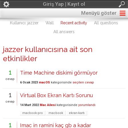
Giriş Yap | Kayıt ol
Menüyü göster
Kullanıcı: jazzer
Wall
Recent activity
All questions
All answers
jazzer kullanıcısına ait son
etkinlikler
1
Time Machine diskimi görmüyor
cevap
6 Ocak 2023
macOS
kategorisinde
seçilen cevap
1
Virtual Box Ekran Kartı Sorunu
cevap
14 Mart 2022
Mac Ailesi
kategorisinde
yorumlandı
macbook-pro
macbook
ekran-kartı
1
Imac in ramini kaç gb a kadar