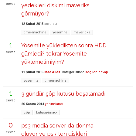
cevap
yedekleri diskimi maveriks
görmüyor?
12 Şubat 2015
soruldu
time-machine
yosemite
mavericks
1
Yosemite yükledikten sonra HDD
cevap
gümledi? tekrar Yosemite
yüklemelimiyim?
11 Şubat 2015
Mac Ailesi
kategorisinde
seçilen cevap
yosemite
timemachine
1
3 gündür çöp kutusu boşalamadı
cevap
20 Kasım 2014
yorumlandı
çöp
kutusu-imac-
0
ps3 media server da donma
cevap
oluyor ve ps3 ten diskleri