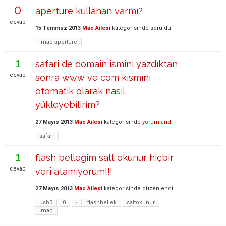
0
aperture kullanan varmı?
cevap
15 Temmuz 2013
Mac Ailesi
kategorisinde
soruldu
imac-aperture
1
safari de domain ismini yazdıktan
cevap
sonra www ve com kısmını
otomatik olarak nasıl
yükleyebilirim?
27 Mayıs 2013
Mac Ailesi
kategorisinde
yorumlandı
safari
1
flash belleğim salt okunur hiçbir
cevap
veri atamıyorum!!!
27 Mayıs 2013
Mac Ailesi
kategorisinde
düzenlendi
usb3
0
-
flashbellek
saltokunur
imac