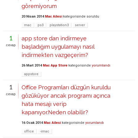
göremiyorum
20 Nisan 2014
Mac Ailesi
kategorisinde
soruldu
mac
ps3
playstation3
server
1
app store dan indirmeye
cevap
başladığım uygulamayı nasıl
indirmekten vazgeçerim?
26 Mart 2014
Mac App Store
kategorisinde
yorumlandı
appstore
1
Office Programları düzgün kuruldu
cevap
gözüküyor ancak programı açınca
hata mesajı verip
kapanıyor.Neden olabilir?
16 Ocak 2014
Mac Ailesi
kategorisinde
yorumlandı
office
-imac